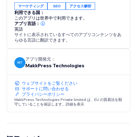
across several global markets. Connecting your site
マーケティング
SEO
アクセス解析
ensures your content remains visible, indexed, and
利用できる国：
optimized for users searching on Yandex.
このアプリは世界中で利用できます。
アプリ言語：
英語
With a simple one-time setup, you gain ongoing
サイトに表示されているすべてのアプリコンテンツをあ
insights into your search performance while the app
らゆる言語に翻訳できます。
handles the technical work in the background.
アプリ開発元：
MT
MakkPress Technologies
ウェブサイトをご覧ください
サポートに問い合わせる
プライバシーポリシー
MakkPress Technologies Private limited は、EU の貿易法を順
守していることを保証します。詳細を表示