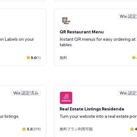
Wix 認
QR Restaurant Menu
on Labels on your
Instant QR menus for easy ordering at
tables
5.0
(1)
無料
Wix 認定済み
Wix 認定済み
Wix 認
Order Bell
sync effortlessly
Instant SMS alerts for every online ord
Real Estate Listings Residenda
 listings.
Turn your website into a real estate por
0.0
(0)
無料プラン利用可能
3.2
(219)
無料プラン利用可能
4