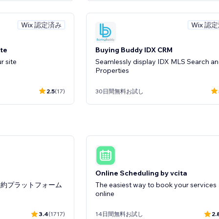
Wix 認定済み
Wix 認
ate
Buying Buddy IDX CRM
r site
Seamlessly display IDX MLS Search a
Properties
2.5
(17)
30日間無料お試し
alculator
PeakIDX Real Estate
ngs in seconds
Blazing Fast IDX Search & Lead Captur
Online Scheduling by vcita
予約プラットフォーム
The easiest way to book your services
0.0
(0)
インストール無料
online
3.4
(1717)
14日間無料お試し
2.