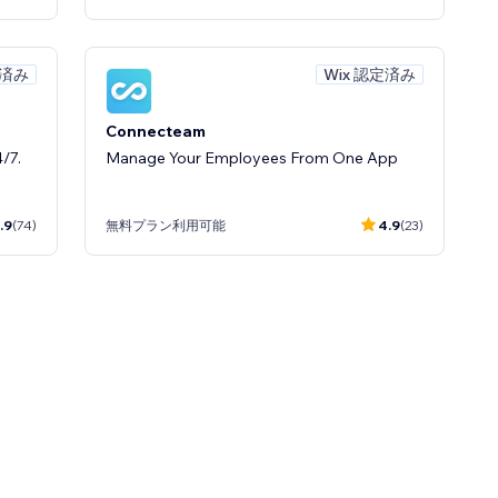
定済み
Wix 認定済み
Connecteam
/7.
Manage Your Employees From One App
.9
(74)
無料プラン利用可能
4.9
(23)
定済み
簡単
.2
(34)