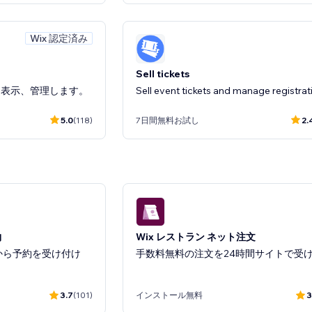
Wix 認定済み
Sell tickets
、表示、管理します。
Sell event tickets and manage registrat
5.0
(118)
7日間無料お試し
2.
Eventbrief
pcoming events
Display & sell tickets to events on your s
約
Wix レストラン ネット注文
から予約を受け付け
手数料無料の注文を24時間サイトで受
3.1
(32)
無料プラン利用可能
1
3.7
(101)
インストール無料
3