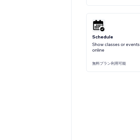
Schedule
Show classes or events
online
無料プラン利用可能
Calendly Scheduling 
Embed Calendly Schedu
your site
無料プラン利用可能