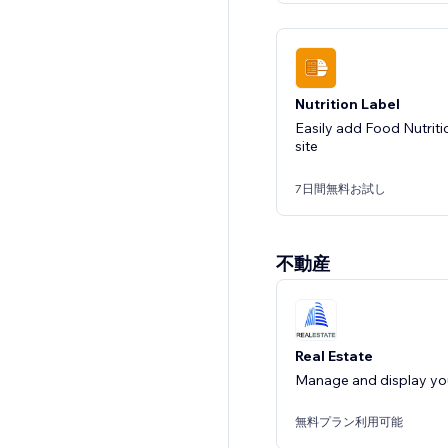
Nutrition Label
Easily add Food Nutriti
site
7日間無料お試し
不動産
Orders.co Connect
Simplify orders & menu 
Real Estate
Manage and display your
月額$67.00から
無料プラン利用可能