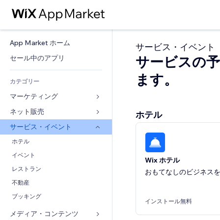
App Market ホーム
サービス・イベント
サービスの予
セール中のアプリ
ます。
カテゴリー
マーケティング
ネット販売
広告
ホテル
モバイル
サービス・イベント
ストア用アプリ
アクセス解析
発送・配達
ホテル
SNS
販売ボタン
イベント
Wix ホテル
SEO
オンラインコース
レストラン
おもてなしのビジネス
エンゲージメント
オンデマンド印刷
不動産
リスティング広告
会計
ブッキング
インストール無料
メール
クーポン・特典
メディア・コンテンツ