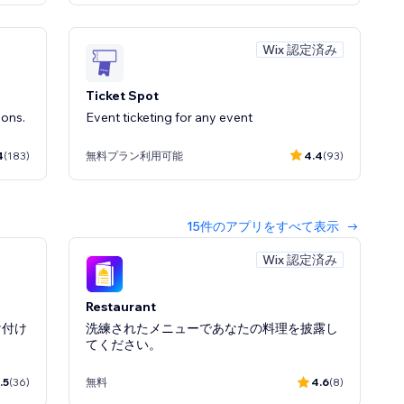
Wix 認定済み
Ticket Spot
ions.
Event ticketing for any event
4
(183)
無料プラン利用可能
4.4
(93)
15件のアプリをすべて表示
Wix 認定済み
ite!
Restaurant
け付け
洗練されたメニューであなたの料理を披露し
.4
(36)
てください。
.5
(36)
無料
4.6
(8)