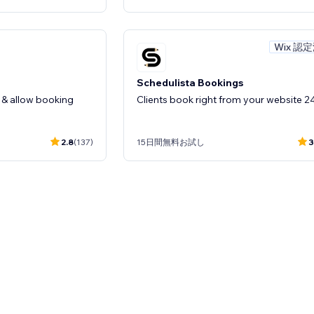
Wix 認
Schedulista Bookings
 & allow booking
Clients book right from your website 24
2.8
(137)
15日間無料お試し
3
Wix 認定済み
Wix 認
& Booking
カレンドリーコネクターブッキング
ling & booking on
カレンドリーをあなたのウェブサイトに
に統合
4.9
(22)
無料プラン利用可能
3