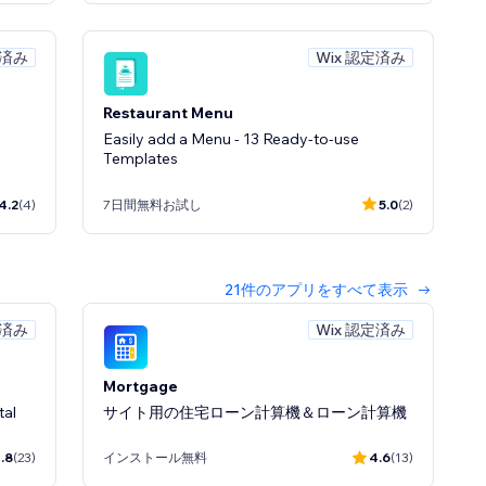
定済み
Wix 認定済み
Restaurant Menu
Easily add a Menu - 13 Ready-to-use
Templates
4.2
(4)
7日間無料お試し
5.0
(2)
21件のアプリをすべて表示
定済み
Wix 認定済み
er
Mortgage
tal
サイト用の住宅ローン計算機＆ローン計算機
0.0
(0)
.8
(23)
インストール無料
4.6
(13)