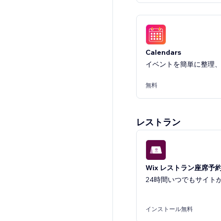
Calendars
イベントを簡単に整理
無料
レストラン
Event Calendar
Easily promote your u
Wix レストラン座席予
24時間いつでもサイト
無料
インストール無料