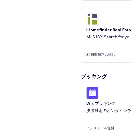
iHomefinder Real Est
MLS IDX Search for you
30日間無料お試し
ブッキング
Real Estate Savings C
Show sellers their savi
Wix ブッキング
決済対応のオンライン
無料プラン利用可能
インストール無料