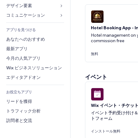
コンバージョン
倉庫管理ソリューション
デザイン要素
ギャラリー
ドロップシッピング
音楽
マップ・ナビ
コミュニケーション 
プラン・定期購入
ポッドキャスト
プライバシー・セキュリティ
フォーム
クラウドファンディング
Hotel Booking App - 
アプリを見つける
写真
時計
ブログ
Hotel management on yo
食品・飲料
あなたへのおすすめ
動画
commission free
ページテンプレート
投票
最新アプリ
PDF
画像効果
チャット
無料
ファイル共有
今月の人気アプリ
ボタン・メニュー
コメント
ニュース
バナー・バッジ
Wix ビジネスソリューション
電話
コンテンツサービス
電卓
イベント
コミュニティィ
エディタアドオン
テキスト効果
検索
レビュー・お客さまの声
お役立ちアプリ
天気
CRM
リードを獲得
チャート・テーブル
Wix イベント・チケッ
トラフィック分析
イベント予約受け付け
トフォーム
訪問者と交流
インストール無料