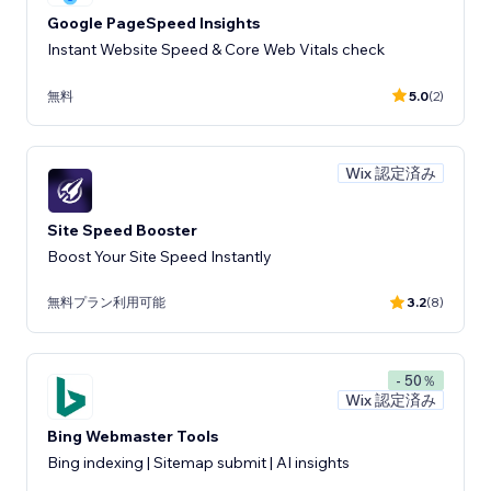
Google PageSpeed Insights
Instant Website Speed & Core Web Vitals check
無料
5.0
(2)
Wix 認定済み
Site Speed Booster
Boost Your Site Speed Instantly
無料プラン利用可能
3.2
(8)
- 50％
Wix 認定済み
Bing Webmaster Tools
Bing indexing | Sitemap submit | AI insights