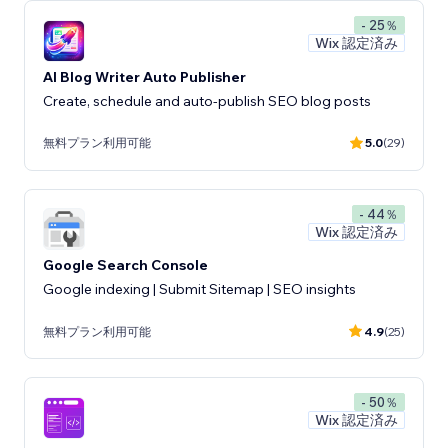
- 25％
Wix 認定済み
AI Blog Writer Auto Publisher
Create, schedule and auto-publish SEO blog posts
無料プラン利用可能
5.0
(29)
- 44％
Wix 認定済み
Google Search Console
Google indexing | Submit Sitemap | SEO insights
無料プラン利用可能
4.9
(25)
- 50％
Wix 認定済み