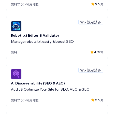
無料プラン利用可能
5.0
(2)
Wix 認定済み
Robot.txt Editor & Validator
Manage robots.txt easily & boost SEO
無料
4.7
(3)
Wix 認定済み
AI Discoverability (SEO & AEO)
Audit & Optimize Your Site for SEO, AEO & GEO
無料プラン利用可能
2.0
(1)