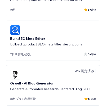
無料
5.0
(4)
Bulk SEO Meta Editor
Bulk-edit product SEO meta titles, descriptions
7日間無料お試し
0.0
(0)
Wix 認定済み
Orwell - AI Blog Generator
Generate Automated Research-Centered Blog SEO
無料プラン利用可能
5.0
(3)