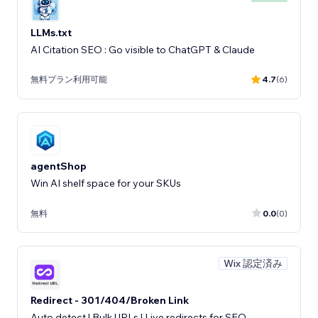
LLMs.txt
AI Citation SEO : Go visible to ChatGPT & Claude
無料プラン利用可能
4.7
(6)
agentShop
Win AI shelf space for your SKUs
無料
0.0
(0)
Wix 認定済み
Redirect - 301/404/Broken Link
Auto detect | Bulk URLs | Live redirects for SEO