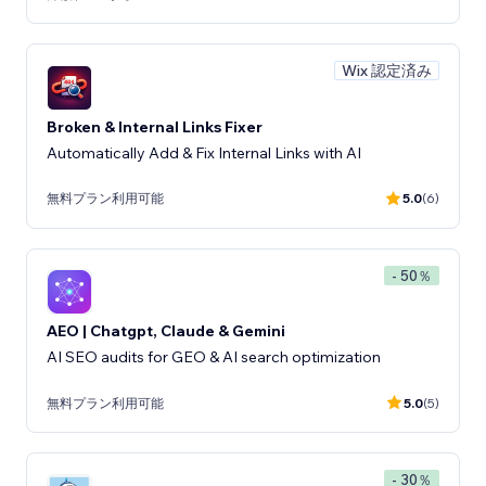
Wix 認定済み
Broken & Internal Links Fixer
Automatically Add & Fix Internal Links with AI
無料プラン利用可能
5.0
(6)
- 50％
AEO | Chatgpt, Claude & Gemini
AI SEO audits for GEO & AI search optimization
無料プラン利用可能
5.0
(5)
- 30％