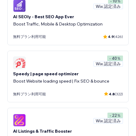
- 10％
Wix 認定済み
AI SEOly - Best SEO App Ever
Boost Traffic, Mobile & Desktop Optimization
無料プラン利用可能
4.9
(426)
- 40％
Wix 認定済み
Speedy | page speed optimizer
Boost Website loading speed | Fix SEO & bounce
無料プラン利用可能
4.8
(322)
- 22％
Wix 認定済み
AI Listings & Traffic Booster