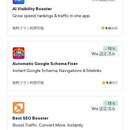
AI Visibility Booster
Grow speed, rankings & traffic in one app
無料プラン利用可能
5.0
(60)
- 10％
Wix 認定済み
Automatic Google Schema Fixer
Instant Google Schema, Navigations & Sitelinks
無料プラン利用可能
5.0
(51)
- 15％
Wix 認定済み
Best SEO Booster
Boost Traffic. Convert More. Instantly