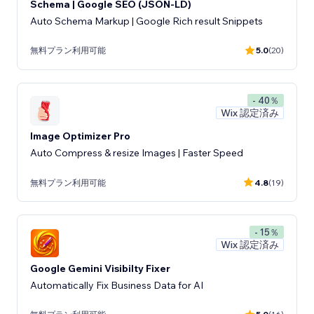
Schema | Google SEO (JSON-LD)
Auto Schema Markup | Google Rich result Snippets
無料プラン利用可能
5.0
(20)
- 40％
Wix 認定済み
Image Optimizer Pro
Auto Compress & resize Images | Faster Speed
無料プラン利用可能
4.8
(19)
- 15％
Wix 認定済み
Google Gemini Visibilty Fixer
Automatically Fix Business Data for AI