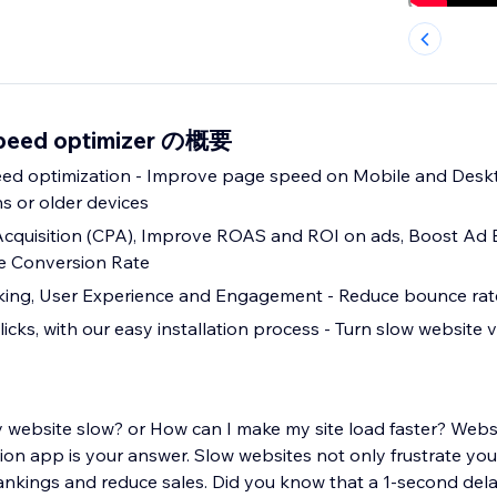
speed optimizer の概要
age speed on Mobile and Desktop, even on
s or older devices
Acquisition (CPA), Improve ROAS and ROI on ads, Boost Ad
ve Conversion Rate
Improve SEO ranking, User Experience and Engagement - Reduce bounce 
licks, with our easy installation process - Turn slow website vi
 website slow? or How can I make my site load faster? Web
on app is your answer. Slow websites not only frustrate your
nkings and reduce sales. Did you know that a 1-second dela