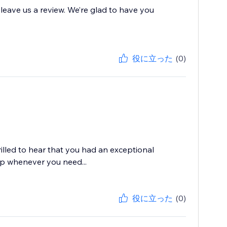
 leave us a review. We’re glad to have you
役に立った
(0)
rilled to hear that you had an exceptional
lp whenever you need...
役に立った
(0)