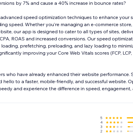
ersions by 7% and cause a 40% increase in bounce rates?
advanced speed optimization techniques to enhance your si
ing speed. Whether you’re managing an e-commerce store,
site, our app is designed to cater to all types of sites, deliv
 CPA, ROAS and increased conversions. Our speed optimizat
loading, prefetching, preloading, and lazy loading to minimi
gnificantly improving your Core Web Vitals scores (FCP, LCP, 
ers who have already enhanced their website performance.
 hello to a faster, mobile-friendly, and successful website. O
peedy and experience the difference in speed, engagement,
5
4
3
2