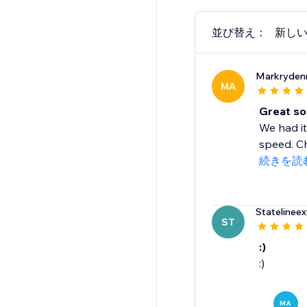
並び替え：
新し
Markryden
MA
Great so
We had it
speed. Ch
続きを読
Statelineex
ST
:)
:)
MA