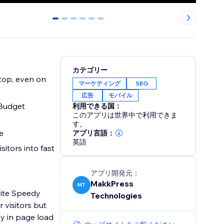
0
1
2
3
4
5
カテゴリー
マーケティング
SEO
広告
モバイル
 Budget
利用できる国：
このアプリは世界中で利用できま
す。
rate
アプリ言語：
英語
sitors into fast
アプリ開発元：
MakkPress
MT
site Speedy
Technologies
 visitors but
y in page load