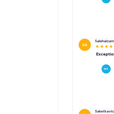
Salehalzami
SA
Exceptio
MA
Saketkavit