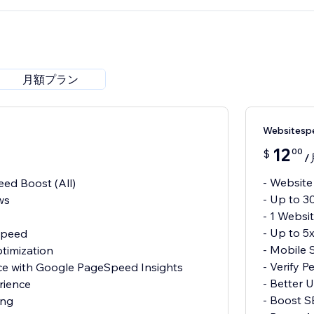
月額プラン
Websites
12
00
$
/
- Website
ed Boost (All)
- Up to 3
ws
- 1 Websi
- Up to 5
 Speed
- Mobile 
timization
- Verify 
nce with Google PageSpeed Insights
- Better 
rience
- Boost 
ing