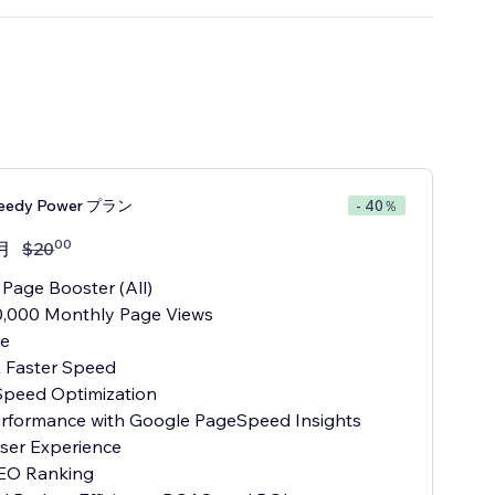
peedy Power プラン
- 40％
00
月
$
20
 Page Booster (All)
0,000 Monthly Page Views
te
x Faster Speed
Speed Optimization
Performance with Google PageSpeed Insights
User Experience
SEO Ranking