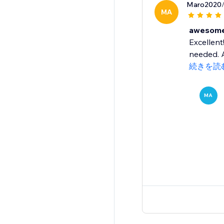
Maro2020
MA
awesome 
Excellent
needed. A
続きを読
MA