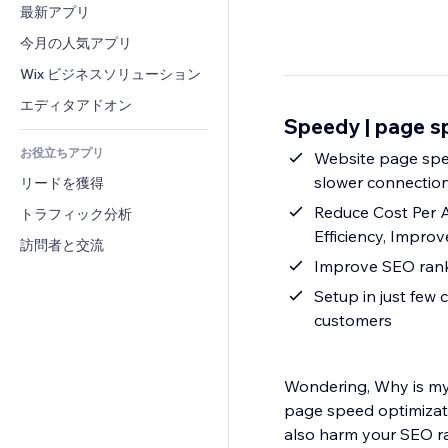
コンバージョン
倉庫管理ソリューション
最新アプリ
PDF
画像効果
チャット
ドロップシッピング
ファイル共有
今月の人気アプリ
ボタン・メニュー
コメント
プラン・定期購入
ニュース
バナー・バッジ
Wix ビジネスソリューション
電話
クラウドファンディング
コンテンツサービス
電卓
コミュニティィ
エディタアドオン
食品・飲料
Speedy | page 
テキスト効果
検索
レビュー・お客さまの声
お役立ちアプリ
天気
Website page speed optimization - Improve p
CRM
slower connection
リードを獲得
チャート・テーブル
Reduce Cost Per 
トラフィック分析
Efficiency, Impro
訪問者と交流
Setup in just few c
customers
Wondering, Why is my
page speed optimizati
also harm your SEO ra