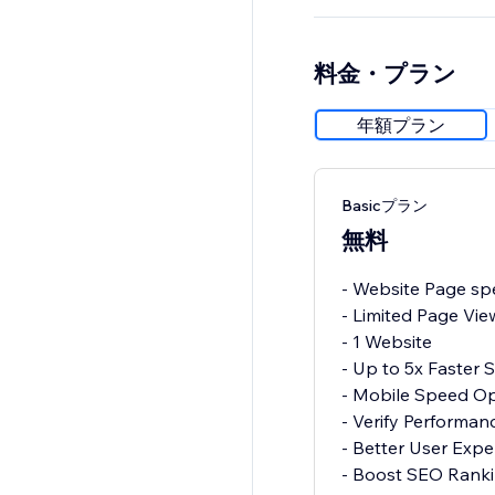
料金・プラン
年額プラン
Basicプラン
無料
- Website Page spe
- Limited Page Vie
- 1 Website
- Up to 5x Faster
- Mobile Speed Op
- Verify Performa
- Better User Expe
- Boost SEO Rank