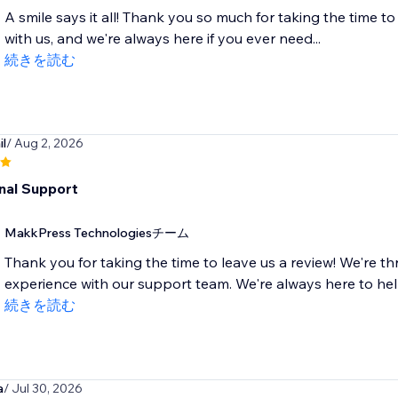
A smile says it all! Thank you so much for taking the time to
with us, and we're always here if you ever need...
続きを読む
l
/ Aug 2, 2026
nal Support
MakkPress Technologiesチーム
Thank you for taking the time to leave us a review! We're th
experience with our support team. We're always here to he
続きを読む
a
/ Jul 30, 2026