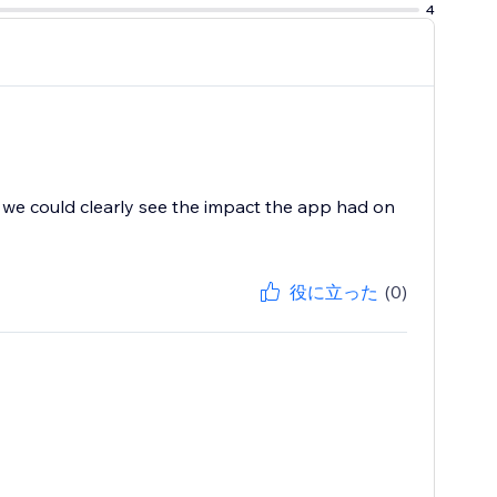
4
d, we could clearly see the impact the app had on
役に立った
(0)