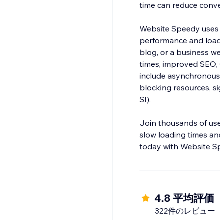
time can reduce conv
Website Speedy uses 
performance and load
blog, or a business web
times, improved SEO,
include asynchronous 
blocking resources, si
SI).
Join thousands of us
slow loading times and
today with Website S
4.8 平均評価
322件のレビュー