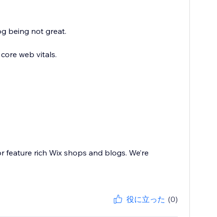
g being not great.
core web vitals.
or feature rich Wix shops and blogs. We’re
役に立った
(0)