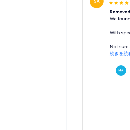
SA
Removed 
We found 
With spee
Not sure..
続きを読
MA