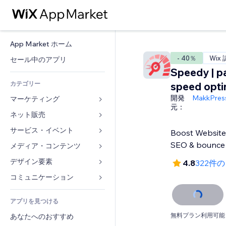
App Market ホーム
- 40％
Wix
セール中のアプリ
Speedy | p
カテゴリー
speed opti
開発
MakkPress
マーケティング
元：
ネット販売
広告
モバイル
サービス・イベント
ストア用アプリ
Boost Website 
アクセス解析
発送・配達
SEO & bounce
メディア・コンテンツ
ホテル
SNS
販売ボタン
イベント
デザイン要素
ギャラリー
4.8
322件
SEO
オンラインコース
レストラン
音楽
マップ・ナビ
コミュニケーション 
エンゲージメント
オンデマンド印刷
不動産
ポッドキャスト
プライバシー・セキュリティ
フォーム
リスティング広告
会計
アプリを見つける
ブッキング
写真
時計
ブログ
メール
クーポン・特典
無料プラン利用可能
あなたへのおすすめ
動画
ページテンプレート
投票