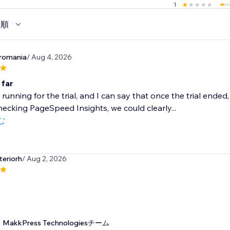
1
い順
romania
/ Aug 4, 2026
 far
 running for the trial, and I can say that once the trial ende
ecking PageSpeed Insights, we could clearly...
む
teriorh
/ Aug 2, 2026
MakkPress Technologiesチーム