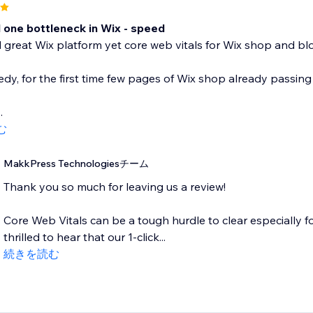
one bottleneck in Wix - speed
great Wix platform yet core web vitals for Wix shop and blo
dy, for the first time few pages of Wix shop already passing 
.
む
MakkPress Technologiesチーム
Thank you so much for leaving us a review!
Core Web Vitals can be a tough hurdle to clear especially f
thrilled to hear that our 1-click...
続きを読む