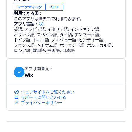
マーケティング
SEO
利用できる国：
このアプリは世界中で利用できます。
アプリ言語：
英語
,
アラビア語
,
イタリア語
,
インドネシア語
,
オランダ語
,
スペイン語
,
タイ語
,
デンマーク語
,
ドイツ語
,
トルコ語
,
ノルウェー語
,
ヒンディー語
,
フランス語
,
ベトナム語
,
ポーランド語
,
ポルトガル語
,
ロシア語
,
韓国語
,
中国語
,
日本語
アプリ開発元：
W
Wix
ウェブサイトをご覧ください
サポートに問い合わせる
プライバシーポリシー