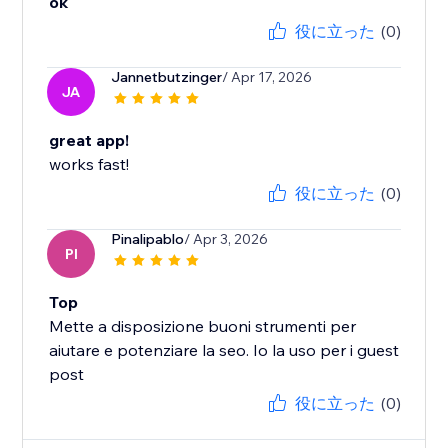
ok
役に立った
(0)
Jannetbutzinger
/ Apr 17, 2026
JA
great app!
works fast!
役に立った
(0)
Pinalipablo
/ Apr 3, 2026
PI
Top
Mette a disposizione buoni strumenti per
aiutare e potenziare la seo. Io la uso per i guest
post
役に立った
(0)