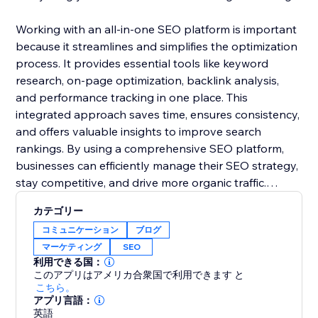
Working with an all-in-one SEO platform is important
because it streamlines and simplifies the optimization
process. It provides essential tools like keyword
research, on-page optimization, backlink analysis,
and performance tracking in one place. This
integrated approach saves time, ensures consistency,
and offers valuable insights to improve search
rankings. By using a comprehensive SEO platform,
businesses can efficiently manage their SEO strategy,
stay competitive, and drive more organic traffic.
カテゴリー
Ready to maximize traffic and dominate search
コミュニケーション
ブログ
results? Start your SEO journey with SEU Rush today
マーケティング
SEO
for free.
利用できる国：
このアプリはアメリカ合衆国で利用できます
と
こちら。
アプリ言語：
英語