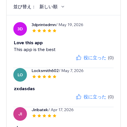
並び替え：
新しい順
3dprintedmn
/ May 19, 2026
3D
Love this app
This app is the best
役に立った
(0)
Locksmith602
/ May 7, 2026
LO
zxdasdas
役に立った
(0)
Jiribatek
/ Apr 17, 2026
JI