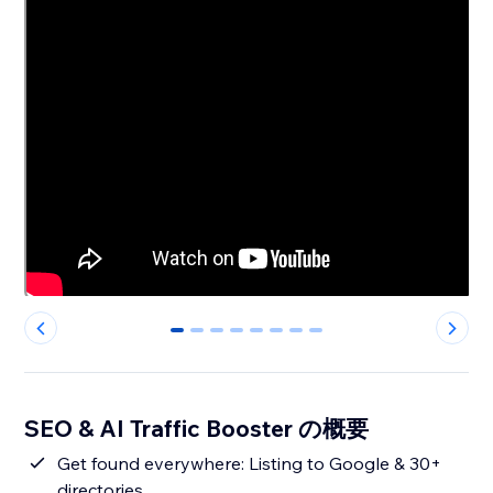
0
1
2
3
4
5
6
7
SEO & AI Traffic Booster の概要
Get found everywhere: Listing to Google & 30+
directories