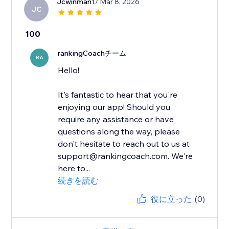
Jcwinman1
/ Mar 8, 2026
JC
100
rankingCoachチーム
RA
Hello!
It's fantastic to hear that you're
enjoying our app! Should you
require any assistance or have
questions along the way, please
don't hesitate to reach out to us at
support@rankingcoach.com. We're
here to...
続きを読む
役に立った
(0)