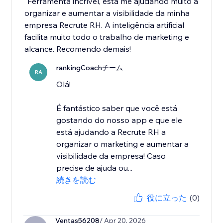
"Ferramenta incrível, está me ajudando muito a
organizar e aumentar a visibilidade da minha
empresa Recrute RH. A inteligência artificial
facilita muito todo o trabalho de marketing e
alcance. Recomendo demais!
rankingCoachチーム
RA
Olá!
É fantástico saber que você está
gostando do nosso app e que ele
está ajudando a Recrute RH a
organizar o marketing e aumentar a
visibilidade da empresa! Caso
precise de ajuda ou...
続きを読む
役に立った
(0)
Ventas56208
/ Apr 20, 2026