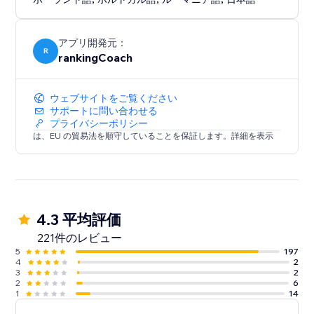
- Local visibility on Google Business Profile & 30+
directories
- Brand, reviews & reputation monitoring
アプリ開発元：
- Smart social post suggestions
R
rankingCoach
Everything is tailored to your website and goals—so
ウェブサイトをご覧ください
you always know what to do
サポートに問い合わせる
next.
プライバシーポリシー
は、EU の貿易法を順守していることを保証します。詳細を表示
Trusted by millions of small businesses worldwide.
4.3 平均評価
221件のレビュー
5
197
4
2
3
2
2
6
1
14