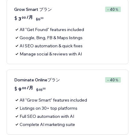
Grow Smart プラン
- 40％
/月
$
3
00
00
$
5
All "Get Found" features included
Google, Bing, FB & Maps listings
AI SEO automation & quick fixes
Manage social & reviews with AI
Dominate Onlineプラン
- 40％
/月
$
9
00
00
$
15
All "Grow Smart" features included
Listings on 30+ top platforms
Full SEO automation with AI
Complete AI marketing suite