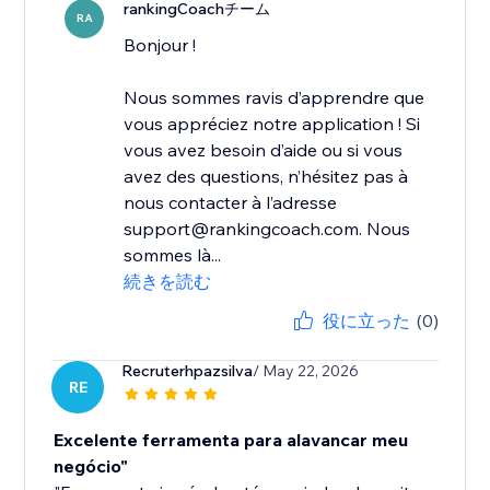
rankingCoachチーム
RA
Bonjour !
Nous sommes ravis d’apprendre que
vous appréciez notre application ! Si
vous avez besoin d’aide ou si vous
avez des questions, n’hésitez pas à
nous contacter à l’adresse
support@rankingcoach.com. Nous
sommes là...
続きを読む
役に立った
(0)
Recruterhpazsilva
/ May 22, 2026
RE
Excelente ferramenta para alavancar meu
negócio"