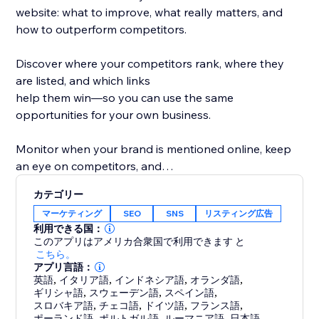
website: what to improve, what really matters, and
how to outperform competitors.
Discover where your competitors rank, where they
are listed, and which links
help them win—so you can use the same
opportunities for your own business.
Monitor when your brand is mentioned online, keep
an eye on competitors, and
protect your reputation while improving your
カテゴリー
rankings.
マーケティング
SEO
SNS
リスティング広告
利用できる国：
What you get with rankingCoach:
このアプリはアメリカ合衆国で利用できます
と
- Personalized SEO tips for pages, keywords &
こちら。
アプリ言語：
content
英語
,
イタリア語
,
インドネシア語
,
オランダ語
,
- Rankings & competitor insights
ギリシャ語
,
スウェーデン語
,
スペイン語
,
- Link & listing opportunities from competitors
スロバキア語
,
チェコ語
,
ドイツ語
,
フランス語
,
ポーランド語
,
ポルトガル語
,
ルーマニア語
,
日本語