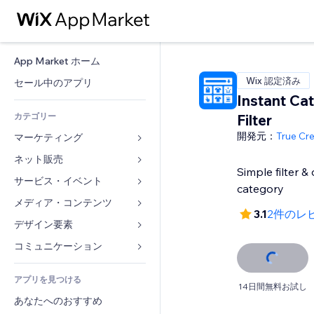
App Market ホーム
Wix 認定済み
セール中のアプリ
Instant Ca
カテゴリー
Filter
開発元：
True Cre
マーケティング
ネット販売
広告
Simple filter &
モバイル
サービス・イベント
ストア用アプリ
category
アクセス解析
発送・配達
メディア・コンテンツ
ホテル
3.1
2件のレ
SNS
販売ボタン
イベント
デザイン要素
ギャラリー
SEO
オンラインコース
レストラン
音楽
マップ・ナビ
コミュニケーション 
エンゲージメント
オンデマンド印刷
不動産
ポッドキャスト
プライバシー・セキュリティ
フォーム
リスティング広告
会計
アプリを見つける
ブッキング
写真
時計
ブログ
14日間無料お試し
メール
クーポン・特典
あなたへのおすすめ
動画
ページテンプレート
投票