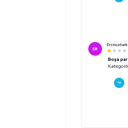
Ercnoztur
ER
Boşa par
Kategoril
TR