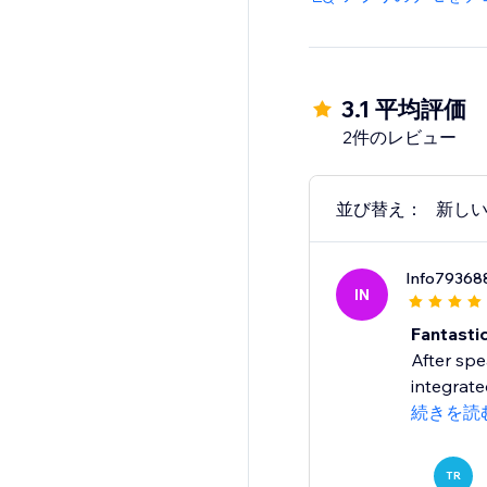
Reusable across landi
Privacy-friendly: no c
3.1 平均評価
2件のレビュー
Give shoppers a smoo
Start your 14-day free 
並び替え：
新し
Info79368
IN
Fantastic
After spe
integrate
続きを読
TR