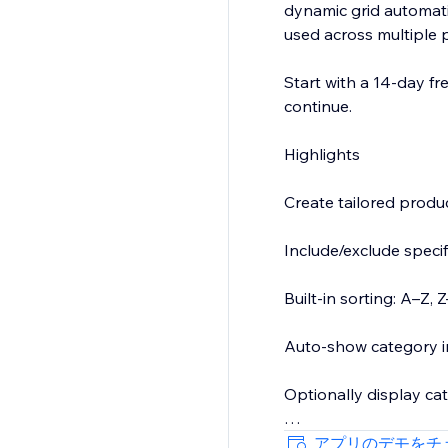
dynamic grid automati
used across multiple 
Start with a 14-day fre
continue.
Highlights
Create tailored prod
Include/exclude specif
Built-in sorting: A–Z
Auto-show category i
Optionally display ca
Clean, responsive layou
アプリのデモをチ