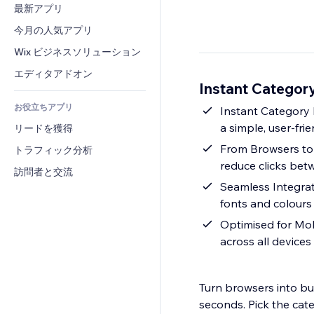
コンバージョン
倉庫管理ソリューション
最新アプリ
PDF
画像効果
チャット
ドロップシッピング
ファイル共有
今月の人気アプリ
ボタン・メニュー
コメント
プラン・定期購入
ニュース
バナー・バッジ
Wix ビジネスソリューション
電話
クラウドファンディング
コンテンツサービス
電卓
コミュニティィ
エディタアドオン
食品・飲料
Instant Categor
テキスト効果
検索
レビュー・お客さまの声
お役立ちアプリ
天気
Instant Category 
CRM
a simple, user-fri
リードを獲得
チャート・テーブル
From Browsers to 
トラフィック分析
reduce clicks be
訪問者と交流
Seamless Integrat
fonts and colours
Optimised for Mob
across all devic
Turn browsers into buy
seconds. Pick the cat