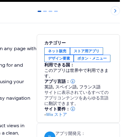
0
1
2
3
カテゴリー
on any page with
ネット販売
ストア用アプリ
デザイン要素
ボタン・メニュー
ng for and
利用できる国：
このアプリは世界中で利用できま
す。
 using your
アプリ言語：
英語
,
スペイン語
,
フランス語
サイトに表示されているすべての
asy navigation
アプリコンテンツをあらゆる言語
に翻訳できます。
サイト要件：
-
Wix ストア
ct views in
 a clean,
アプリ開発元：
TL