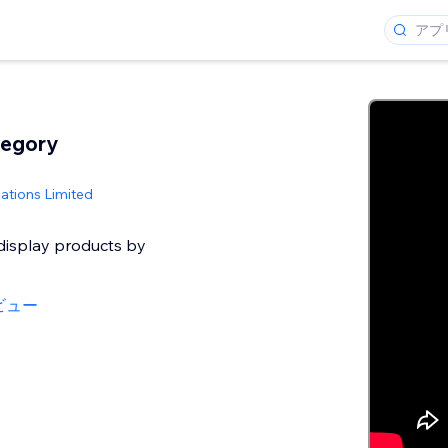
tegory
ations Limited
 display products by
ビュー