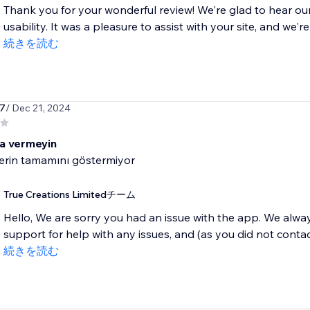
Thank you for your wonderful review! We're glad to hear o
usability. It was a pleasure to assist with your site, and we're
続きを読む
k7
/ Dec 21, 2024
a vermeyin
erin tamamını göstermiyor
True Creations Limitedチーム
Hello, We are sorry you had an issue with the app. We alwa
support for help with any issues, and (as you did not contact
続きを読む