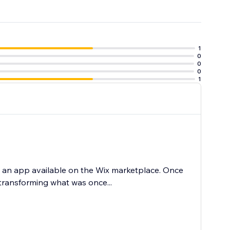
1
0
0
ur traffic.
0
1
d an app available on the Wix marketplace. Once
 transforming what was once...