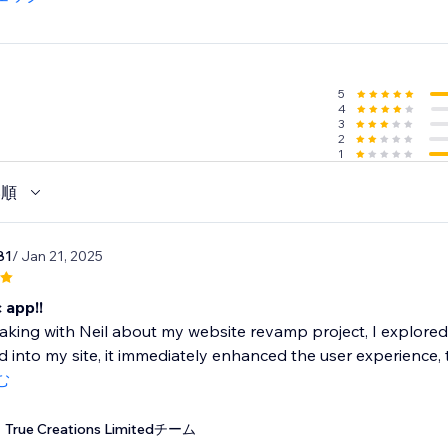
ng pages, collections, and campaigns
ustomer data captured, stored, or tracked (EU compliant)
5
4
3
ther path to the products they want—and convert more of yo
2
1
trial today.
い順
81
/ Jan 21, 2025
 app!!
aking with Neil about my website revamp project, I explore
d into my site, it immediately enhanced the user experience,
む
True Creations Limitedチーム