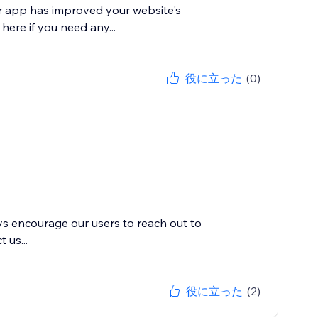
ur app has improved your website's
 here if you need any...
役に立った
(0)
ys encourage our users to reach out to
 us...
役に立った
(2)