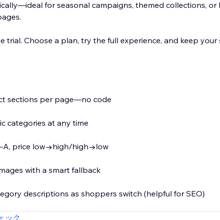
cally—ideal for seasonal campaigns, themed collections, or 
pages.
e trial. Choose a plan, try the full experience, and keep your 
uct sections per page—no code
ic categories at any time
, Z–A, price low→high/high→low
mages with a smart fallback
tegory descriptions as shoppers switch (helpful for SEO)
t that inherits your site’s fonts, colors, and styles
ェック