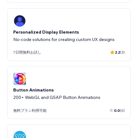
Personalized Display Elements
No-code solutions for creating custom UX designs
7日間無料お試し
2.2
(3)
Button Animations
200+ WebGL and GSAP Button Animations
無料プラン利用可能
0.0
(0)