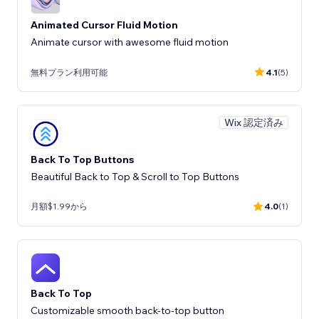
Animated Cursor Fluid Motion
Animate cursor with awesome fluid motion
無料プラン利用可能
4.1
(5)
Wix 認定済み
Back To Top Buttons
Beautiful Back to Top & Scroll to Top Buttons
月額$1.99から
4.0
(1)
Back To Top
Customizable smooth back-to-top button