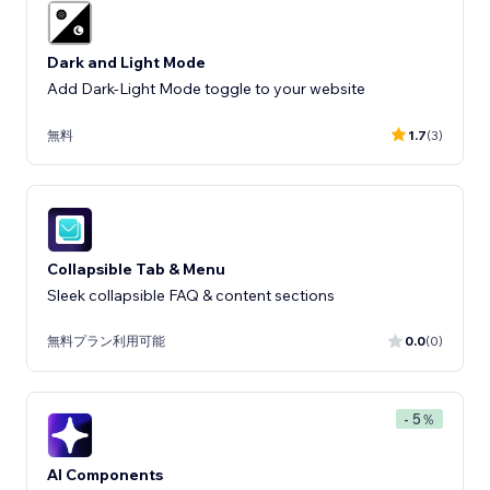
Dark and Light Mode
Add Dark-Light Mode toggle to your website
無料
1.7
(3)
Collapsible Tab & Menu
Sleek collapsible FAQ & content sections
無料プラン利用可能
0.0
(0)
- 5％
AI Components