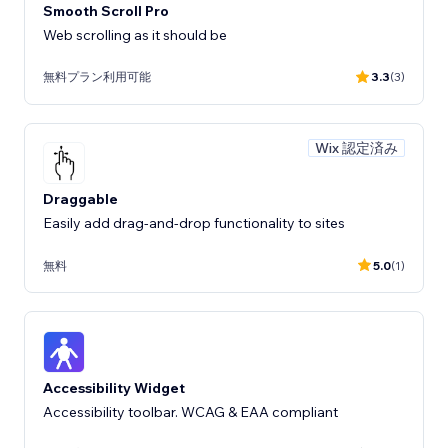
Smooth Scroll Pro
Web scrolling as it should be
無料プラン利用可能
3.3
(3)
Wix 認定済み
Draggable
Easily add drag-and-drop functionality to sites
無料
5.0
(1)
Accessibility Widget
Accessibility toolbar. WCAG & EAA compliant