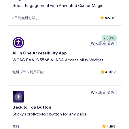
Boost Engagement with Animated Cursor Magic
3日間無料お試し
4.9
(10)
- 30％
Wix 認定済み
All in One Accessibility App
WCAG EAA IS 5568 AI ADA Accessibility Widget
無料プラン利用可能
4.0
(12)
Wix 認定済み
Back to Top Button
Sticky scroll-to-top button for any page
無料
4.8
(8)