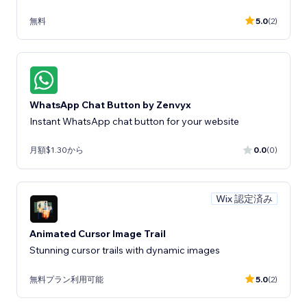
無料
5.0
(2)
WhatsApp Chat Button by Zenvyx
Instant WhatsApp chat button for your website
月額$1.30から
0.0
(0)
Wix 認定済み
Animated Cursor Image Trail
Stunning cursor trails with dynamic images
無料プラン利用可能
5.0
(2)