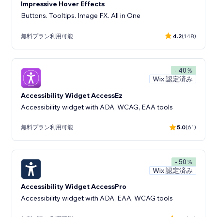
Impressive Hover Effects
Buttons. Tooltips. Image FX. All in One
無料プラン利用可能
4.2
(148)
- 40％
Wix 認定済み
Accessibility Widget AccessEz
Accessibility widget with ADA, WCAG, EAA tools
無料プラン利用可能
5.0
(61)
- 50％
Wix 認定済み
Accessibility Widget AccessPro
Accessibility widget with ADA, EAA, WCAG tools