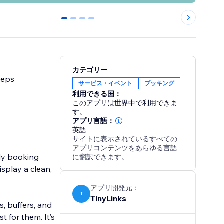
0
1
2
3
カテゴリー
teps
サービス・イベント
ブッキング
利用できる国：
このアプリは世界中で利用できま
す。
アプリ言語：
英語
サイトに表示されているすべての
アプリコンテンツをあらゆる言語
ly booking
に翻訳できます。
splay a clean,
アプリ開発元：
T
TinyLinks
s, buffers, and
t for them. It’s