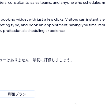
viders, consultants, sales teams, and anyone who schedules 
oking widget with just a few clicks. Visitors can instantly 
a meeting type, and book an appointment, saving you time, re
, professional scheduling experience.
ューはありません、最初に評価しましょう。
月額プラン