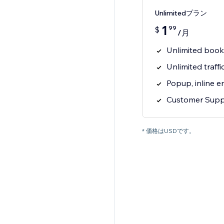
Unlimitedプラン
1
99
$
/月
Unlimited book
Unlimited traffi
Popup, inline 
Customer Supp
* 価格はUSDです。