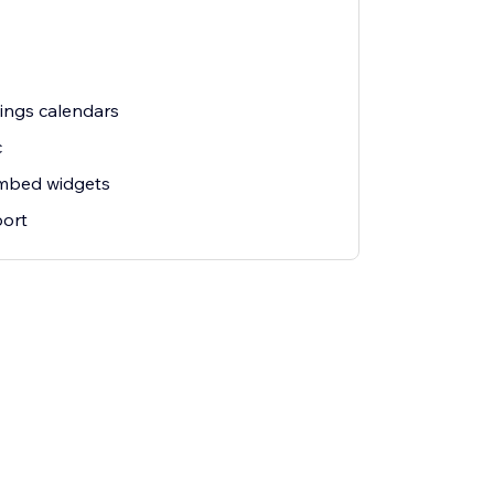
ings calendars
c
embed widgets
ort