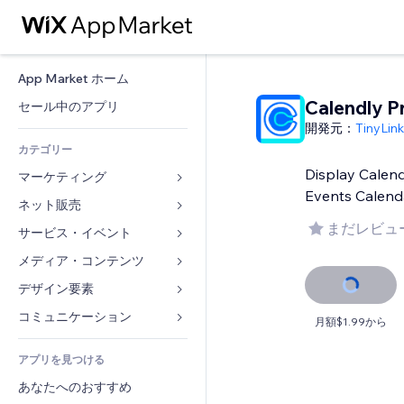
App Market ホーム
Calendly P
セール中のアプリ
開発元：
TinyLin
カテゴリー
Display Calen
マーケティング
Events Calend
ネット販売
広告
まだレビュ
モバイル
サービス・イベント
ストア用アプリ
アクセス解析
発送・配達
メディア・コンテンツ
ホテル
SNS
販売ボタン
イベント
デザイン要素
ギャラリー
SEO
オンラインコース
レストラン
音楽
マップ・ナビ
コミュニケーション 
月額$1.99から
エンゲージメント
オンデマンド印刷
不動産
ポッドキャスト
プライバシー・セキュリティ
フォーム
リスティング広告
会計
アプリを見つける
ブッキング
写真
時計
ブログ
メール
クーポン・特典
あなたへのおすすめ
動画
ページテンプレート
投票