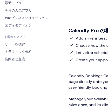
コンバージョン
倉庫管理ソリューション
最新アプリ
PDF
画像効果
チャット
ドロップシッピング
ファイル共有
今月の人気アプリ
ボタン・メニュー
コメント
プラン・定期購入
ニュース
バナー・バッジ
Wix ビジネスソリューション
電話
クラウドファンディング
コンテンツサービス
電卓
コミュニティィ
エディタアドオン
食品・飲料
Calendly Pro 
テキスト効果
検索
レビュー・お客さまの声
お役立ちアプリ
天気
Add a live, intera
CRM
リードを獲得
チャート・テーブル
Choose how the ca
トラフィック分析
Let visitor sched
訪問者と交流
Create your appoi
Calendly Bookings Ca
page directly onto yo
user-friendly booking i
Manage your availabili
rules once, and let cl