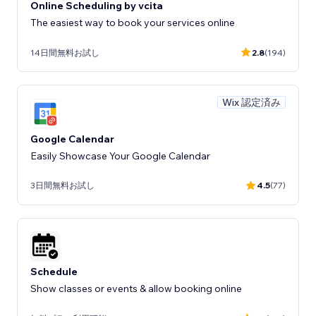
Online Scheduling by vcita
The easiest way to book your services online
14日間無料お試し
2.8
(194)
Wix 認定済み
Google Calendar
Easily Showcase Your Google Calendar
3日間無料お試し
4.5
(77)
Schedule
Show classes or events & allow booking online