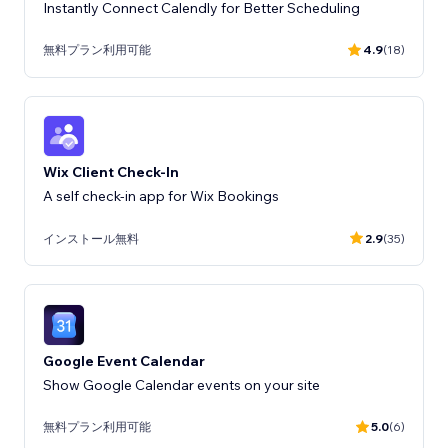
Instantly Connect Calendly for Better Scheduling
無料プラン利用可能
4.9
(18)
Wix Client Check-In
A self check-in app for Wix Bookings
インストール無料
2.9
(35)
Google Event Calendar
Show Google Calendar events on your site
無料プラン利用可能
5.0
(6)