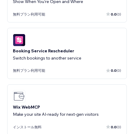
Show When You're Open and Where
無料プラン利用可能
0.0
(0)
Booking Service Rescheduler
Switch bookings to another service
無料プラン利用可能
0.0
(0)
Wix WebMCP
Make your site AI-ready for next-gen visitors
インストール無料
0.0
(0)