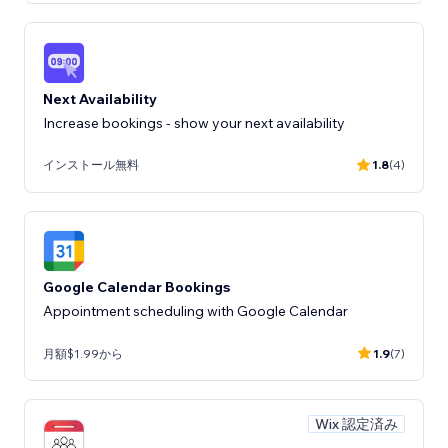
Next Availability
Increase bookings - show your next availability
インストール無料
1.8
(4)
Google Calendar Bookings
Appointment scheduling with Google Calendar
月額$1.99から
1.9
(7)
Wix 認定済み