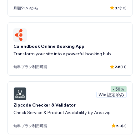
月額$1.99から
3.1
(10)
Calendbook Online Booking App
Transform your site into a powerful booking hub
無料プラン利用可能
2.8
(11)
- 50％
Wix 認定済み
Zipcode Checker & Validator
Check Service & Product Availability by Area zip
無料プラン利用可能
5.0
(3)