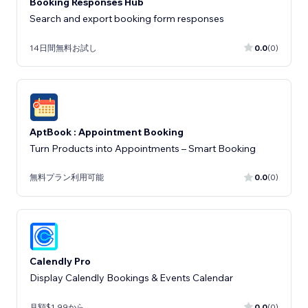
Booking Responses Hub
Search and export booking form responses
14日間無料お試し
0.0
(0)
AptBook : Appointment Booking
Turn Products into Appointments – Smart Booking
無料プラン利用可能
0.0
(0)
Calendly Pro
Display Calendly Bookings & Events Calendar
月額$1.99から
0.0
(0)