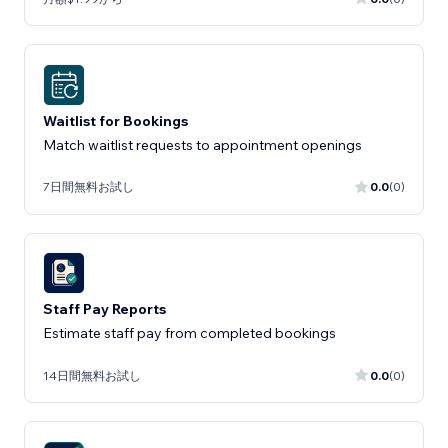
Waitlist for Bookings
Match waitlist requests to appointment openings
7日間無料お試し
0.0
(0)
Staff Pay Reports
Estimate staff pay from completed bookings
14日間無料お試し
0.0
(0)