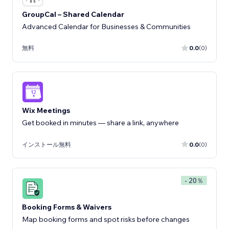
GroupCal – Shared Calendar
Advanced Calendar for Businesses & Communities
無料
0.0
(0)
Wix Meetings
Get booked in minutes — share a link, anywhere
インストール無料
0.0
(0)
- 20％
Booking Forms & Waivers
Map booking forms and spot risks before changes