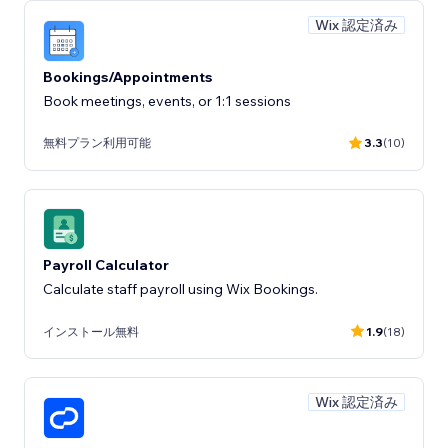
Wix 認定済み
Bookings/Appointments
Book meetings, events, or 1:1 sessions
無料プラン利用可能
3.3
(10)
Payroll Calculator
Calculate staff payroll using Wix Bookings.
インストール無料
1.9
(18)
Wix 認定済み