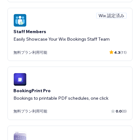
Wix 認定済み
Staff Members
Easily Showcase Your Wix Bookings Staff Team
無料プラン利用可能
4.3
(11)
BookingPrint Pro
Bookings to printable PDF schedules, one click
無料プラン利用可能
0.0
(0)