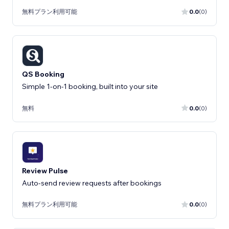
無料プラン利用可能
0.0
(0)
QS Booking
Simple 1-on-1 booking, built into your site
無料
0.0
(0)
Review Pulse
Auto-send review requests after bookings
無料プラン利用可能
0.0
(0)