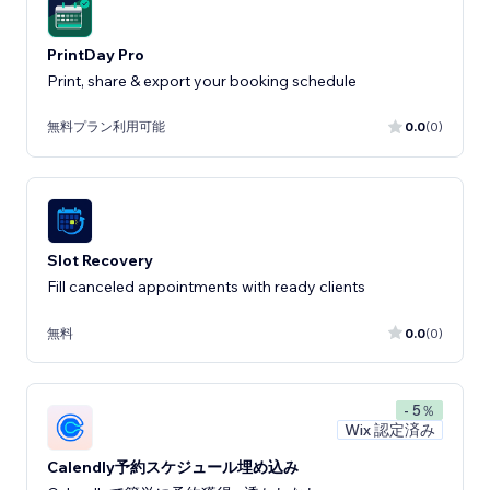
PrintDay Pro
Print, share & export your booking schedule
無料プラン利用可能
0.0
(0)
Slot Recovery
Fill canceled appointments with ready clients
無料
0.0
(0)
- 5％
Wix 認定済み
Calendly予約スケジュール埋め込み