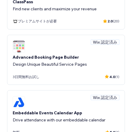
ClassPass
Find new clients and maximize your revenue
プレミアムサイトが必要
2.0
(20)
Wix 認定済み
Advanced Booking Page Builder
Design Unique Beautiful Service Pages
3日間無料お試し
4.0
(1)
Wix 認定済み
Embeddable Events Calendar App
Drive attendance with our embeddable calendar