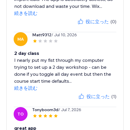
not download and waste your time. Wix...
続きを読む
役に立った
(0)
Matt9312
/ Jul 10, 2026
MA
2 day class
I nearly put my fist through my computer
trying to set up a 2 day workshop - can be
done if you toggle all day event but then the
course start time defaults...
続きを読む
役に立った
(1)
Tonyboom3d
/ Jul 7, 2026
TO
great app