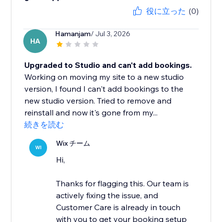
役に立った
(0)
Hamanjam
/ Jul 3, 2026
HA
Upgraded to Studio and can't add bookings.
Working on moving my site to a new studio
version, I found I can't add bookings to the
new studio version. Tried to remove and
reinstall and now it's gone from my...
続きを読む
Wix チーム
WI
Hi,
Thanks for flagging this. Our team is
actively fixing the issue, and
Customer Care is already in touch
with you to get your booking setup