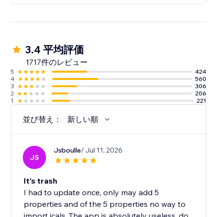
3.4 平均評価
1717件のレビュー
5
424
4
560
3
306
2
206
1
221
並び替え：
新しい順
Jsboulle
/ Jul 11, 2026
JS
It's trash
I had to update once, only may add 5
properties and of the 5 properties no way to
import icals. The app is absolutely useless, do