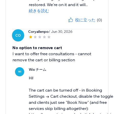
restored. We're on it and it will...
続きを読む
役に立った
(0)
Coryallenpo
/ Jun 30, 2026
CO
No option to remove cart
I want to offer free consultations - cannot
remove the cart or billing section
Wix チーム
WI
Hi!
The cart can be turned off - in Booking
Settings → Cart checkout, disable the toggle
and clients just see "Book Now" (and free
services skip billing altogether):