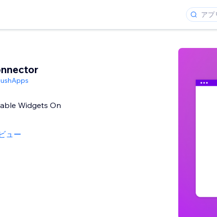
onnector
PushApps
table Widgets On
ビュー