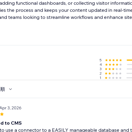
adding functional dashboards, or collecting visitor informat
fies the process and keeps your content updated in real-time.
 and teams looking to streamline workflows and enhance site 
5
4
3
2
1
い順
 Apr 3, 2026
d to CMS
to use a connector to a EASILY manageable database and th