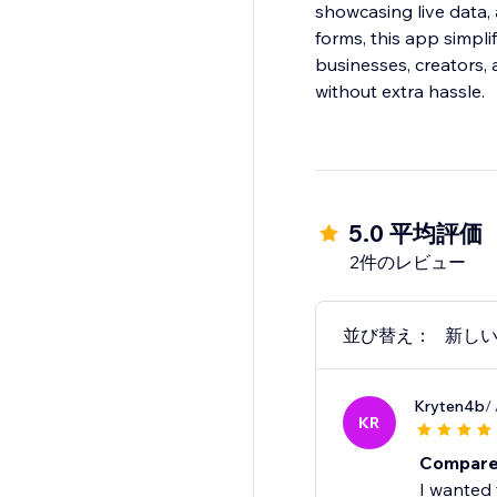
showcasing live data, 
forms, this app simpli
businesses, creators,
without extra hassle.
5.0 平均評価
2件のレビュー
並び替え：
新し
Kryten4b
/
KR
Compare
I wanted 