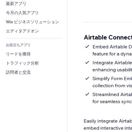
コンバージョン
倉庫管理ソリューション
最新アプリ
PDF
画像効果
チャット
ドロップシッピング
ファイル共有
今月の人気アプリ
ボタン・メニュー
コメント
プラン・定期購入
ニュース
バナー・バッジ
Wix ビジネスソリューション
電話
クラウドファンディング
コンテンツサービス
電卓
コミュニティィ
エディタアドオン
食品・飲料
Airtable Conne
テキスト効果
検索
レビュー・お客さまの声
お役立ちアプリ
天気
Embed Airtable Da
CRM
feature for a dyn
リードを獲得
チャート・テーブル
Integrate Airtable 
トラフィック分析
enhancing usabilit
訪問者と交流
Simplify Form Emb
collection from vis
Streamlined Airtab
for seamless sync
Easily integrate Airta
embed interactive int