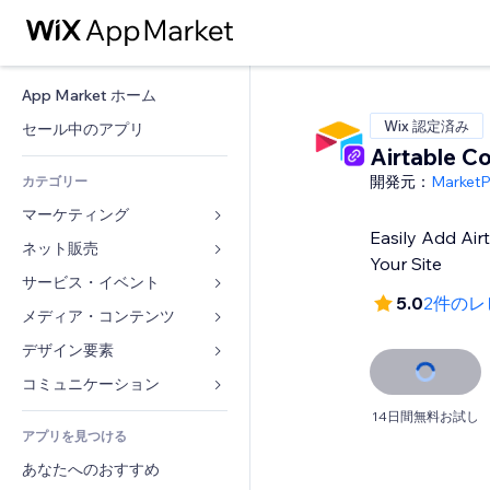
App Market ホーム
Wix 認定済み
セール中のアプリ
Airtable C
開発元：
Market
カテゴリー
マーケティング
Easily Add Air
ネット販売
広告
Your Site
モバイル
サービス・イベント
ストア用アプリ
5.0
2件のレ
アクセス解析
発送・配達
メディア・コンテンツ
ホテル
SNS
販売ボタン
イベント
デザイン要素
ギャラリー
SEO
オンラインコース
レストラン
音楽
マップ・ナビ
コミュニケーション 
エンゲージメント
オンデマンド印刷
不動産
ポッドキャスト
プライバシー・セキュリティ
フォーム
14日間無料お試し
リスティング広告
会計
アプリを見つける
ブッキング
写真
時計
ブログ
メール
クーポン・特典
あなたへのおすすめ
動画
ページテンプレート
投票