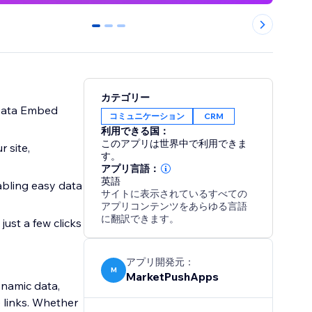
0
1
2
カテゴリー
 Data Embed
コミュニケーション
CRM
利用できる国：
このアプリは世界中で利用できま
r site,
す。
アプリ言語：
英語
abling easy data
サイトに表示されているすべての
アプリコンテンツをあらゆる言語
に翻訳できます。
just a few clicks
アプリ開発元：
M
MarketPushApps
ynamic data,
 links. Whether