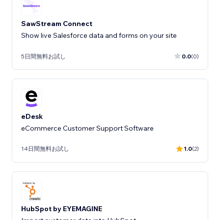
SawStream Connect
Show live Salesforce data and forms on your site
5日間無料お試し
0.0
(0)
eDesk
eCommerce Customer Support Software
14日間無料お試し
1.0
(2)
HubSpot by EYEMAGINE