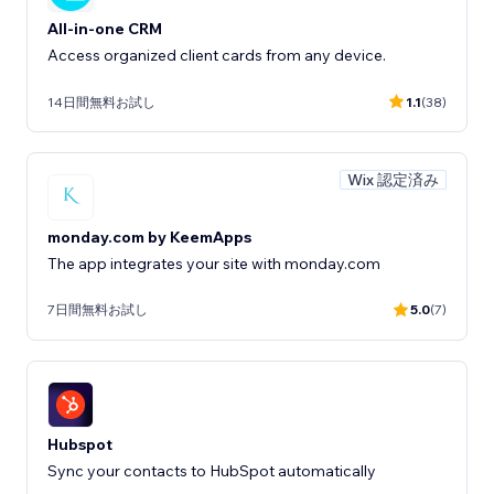
All-in-one CRM
Access organized client cards from any device.
14日間無料お試し
1.1
(38)
Wix 認定済み
monday.com by KeemApps
The app integrates your site with monday.com
7日間無料お試し
5.0
(7)
Hubspot
Sync your contacts to HubSpot automatically