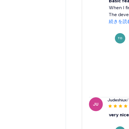
Basic fea
When I fi
The develo
続きを読
TO
Judeshiux
/
JU
very nice