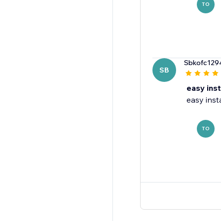
TO
Sbkofc129
SB
easy inst
easy inst
TO