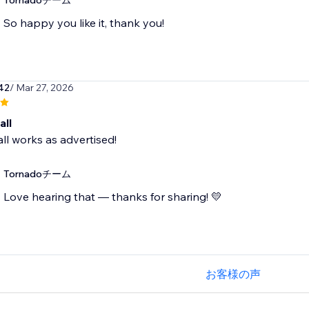
Tornadoチーム
So happy you like it, thank you!
42
/ Mar 27, 2026
all
all works as advertised!
Tornadoチーム
Love hearing that — thanks for sharing! 💛
お客様の声