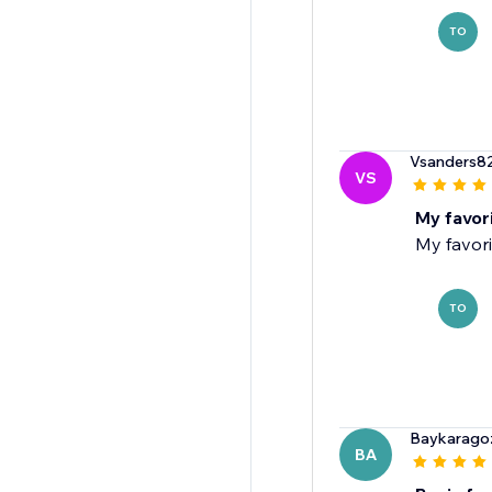
TO
Vsanders8
VS
My favor
My favori
TO
Baykarago
BA