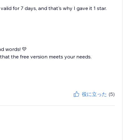
lid for 7 days, and that's why I gave it 1 star.
nd words! 💛
that the free version meets your needs.
役に立った
(5)