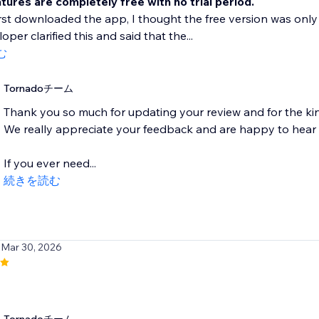
tures are completely free with no trial period.
rst downloaded the app, I thought the free version was only va
per clarified this and said that the...
む
Tornadoチーム
Thank you so much for updating your review and for the ki
We really appreciate your feedback and are happy to hear 
If you ever need...
続きを読む
 Mar 30, 2026