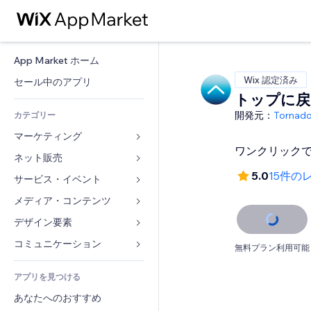
App Market ホーム
Wix 認定済み
セール中のアプリ
トップに戻
開発元：
Tornad
カテゴリー
マーケティング
ワンクリック
ネット販売
広告
5.0
15件の
モバイル
サービス・イベント
ストア用アプリ
アクセス解析
発送・配達
メディア・コンテンツ
ホテル
SNS
販売ボタン
イベント
デザイン要素
ギャラリー
SEO
オンラインコース
レストラン
音楽
マップ・ナビ
コミュニケーション 
無料プラン利用可能
エンゲージメント
オンデマンド印刷
不動産
ポッドキャスト
プライバシー・セキュリティ
フォーム
リスティング広告
会計
アプリを見つける
ブッキング
写真
時計
ブログ
メール
クーポン・特典
あなたへのおすすめ
動画
ページテンプレート
投票