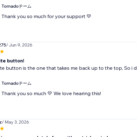
Tornadoチーム
Thank you so much for your support 💛
275
/ Jun 9, 2026
ite button!
te button is the one that takes me back up to the top, So i d
Tornadoチーム
Thank you so much 💛 We love hearing this!
z
/ May 3, 2026