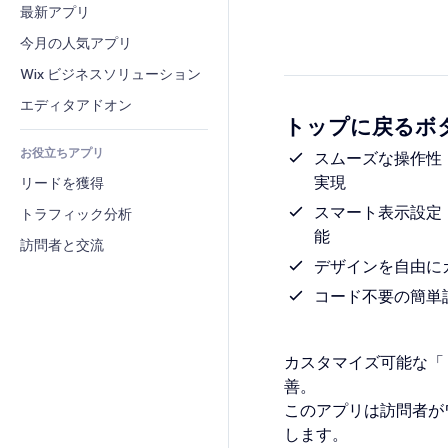
コンバージョン
倉庫管理ソリューション
最新アプリ
PDF
画像効果
チャット
ドロップシッピング
ファイル共有
今月の人気アプリ
ボタン・メニュー
コメント
プラン・定期購入
ニュース
バナー・バッジ
Wix ビジネスソリューション
電話
クラウドファンディング
コンテンツサービス
電卓
コミュニティィ
エディタアドオン
食品・飲料
トップに戻るボタ
テキスト効果
検索
レビュー・お客さまの声
お役立ちアプリ
天気
スムーズな操作性
CRM
実現
リードを獲得
チャート・テーブル
スマート表示設定
トラフィック分析
能
訪問者と交流
デザインを自由に
コード不要の簡単
カスタマイズ可能な「
善。
このアプリは訪問者が
します。