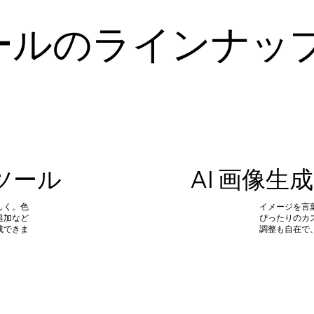
 ツールのラインナッ
ツール
AI 画像生
しく。色
イメージを言
追加など
ぴったりのカス
成できま
調整も自在で