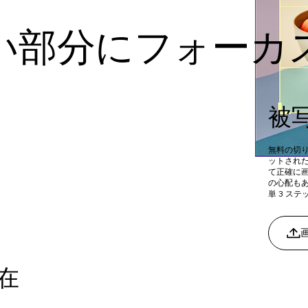
い部分にフォーカ
被
無料の切
ットされ
て正確に
の心配も
単 3 ス
在