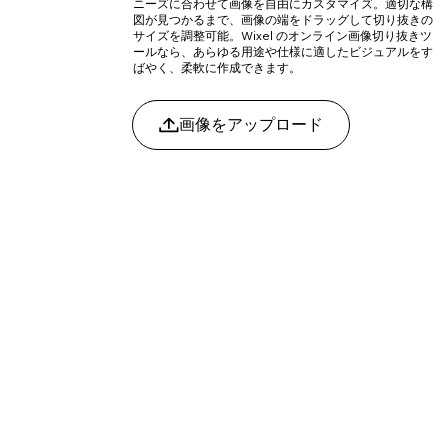
ニーズに合わせて画像を自由にカスタマイズ。適切な構
図が見つかるまで、画像の端をドラッグして切り抜きの
サイズを調整可能。Wixel のオンライン画像切り抜きツ
ールなら、あらゆる用途や仕様に適したビジュアルをす
ばやく、柔軟に作成できます。
画像をアップロード