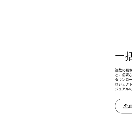
一
複数の画
とに必要
ダウンロ
ロジェク
ジュアル