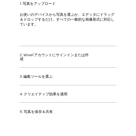
1. 写真をアップロード
お使いのデバイスから写真を選ぶか、エディタにドラッグ
＆ドロップするだけ。すべての一般的な画像形式に対応し
ています。
2. Wixel アカウントにサインインまたは作
成
3. 編集ツールを選ぶ
4. クリエイティブ効果を適用
5. 写真を保存＆共有