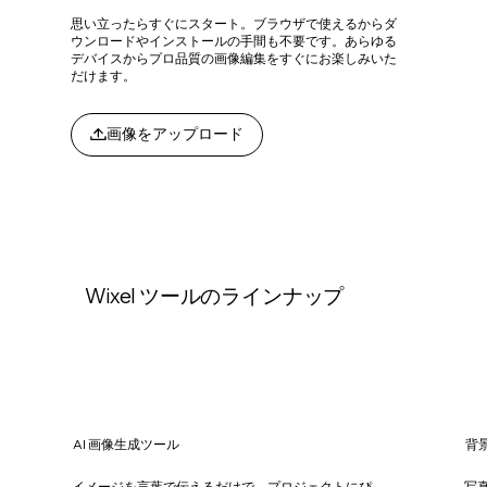
思い立ったらすぐにスタート。ブラウザで使えるからダ
ウンロードやインストールの手間も不要です。あらゆる
デバイスからプロ品質の画像編集をすぐにお楽しみいた
だけます。
画像をアップロード
Wixel ツールのラインナップ
AI 画像生成ツール
背
イメージを言葉で伝えるだけで、プロジェクトにぴ
写