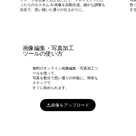
ったりのカスタム AI 画像を自動生成。細かな調整も
色
自在で、思い描いた通りの仕上がりに。
す
画像編集・写真加工
ツールの使い方
無料のオンライン画像編集・写真加工ツ
ールを使って、
写真を数分で思い通りの外観に。簡単な
ステップで
すぐに始められます。
画像をアップロード