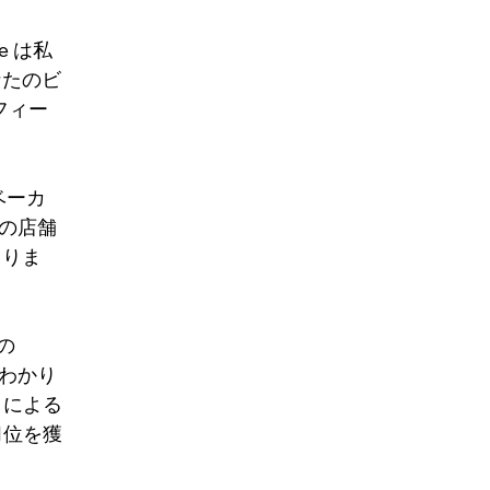
e は私
なたのビ
フィー
ベーカ
分の店舗
まりま
の 
がわかり
 による
1位を獲