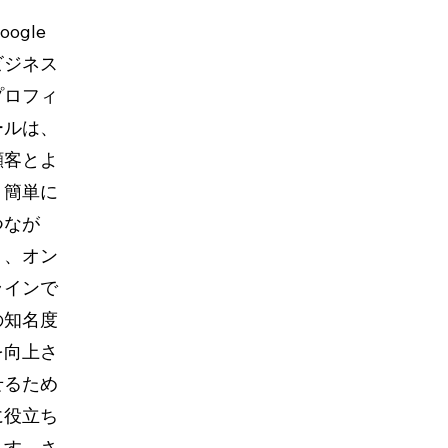
oogle 
ビジネス
プロフィ
ールは、
顧客とよ
り簡単に
つなが
り、オン
ラインで
の知名度
を向上さ
せるため
に役立ち
ます。さ