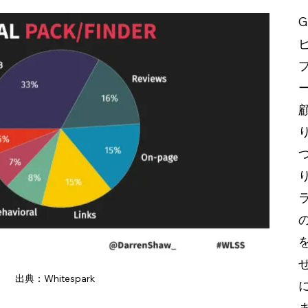
G
出典：Whitespark