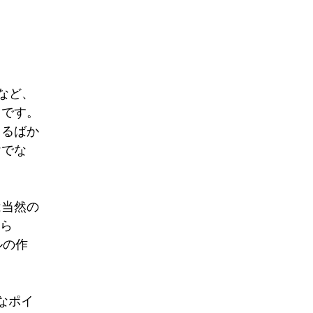
ーなど、
リです。
まるばか
けでな
は当然の
ら 
ルの作
なポイ