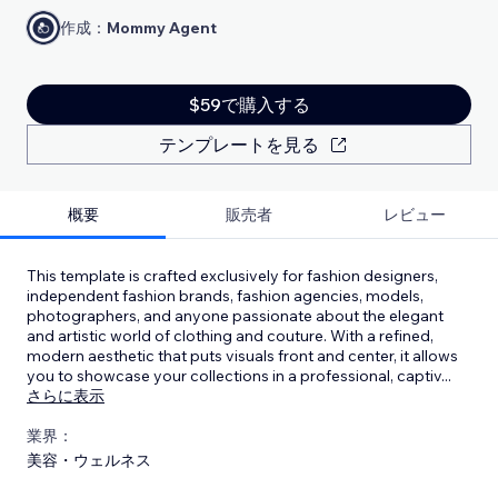
作成：
Mommy Agent
$59で購入する
テンプレートを見る
概要
販売者
レビュー
This template is crafted exclusively for fashion designers,
independent fashion brands, fashion agencies, models,
photographers, and anyone passionate about the elegant
and artistic world of clothing and couture. With a refined,
modern aesthetic that puts visuals front and center, it allows
you to showcase your collections in a professional, captiv
...
さらに表示
業界：
美容・ウェルネス