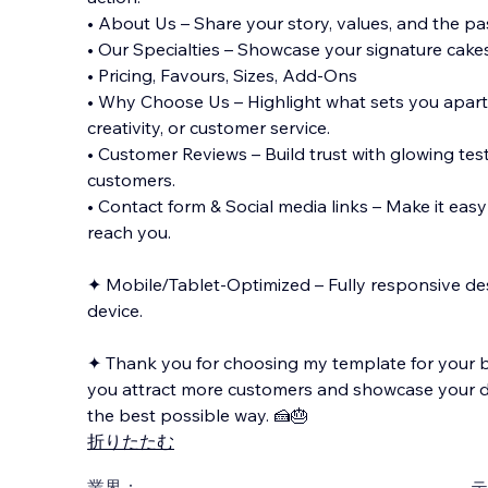
• About Us – Share your story, values, and the pa
• Our Specialties – Showcase your signature cake
• Pricing, Favours, Sizes, Add-Ons
• Why Choose Us – Highlight what sets you apart—
creativity, or customer service.
• Customer Reviews – Build trust with glowing te
customers.
• Contact form & Social media links – Make it easy
reach you.
✦ Mobile/Tablet-Optimized – Fully responsive de
device.
✦ Thank you for choosing my template for your ba
you attract more customers and showcase your de
the best possible way. 🍰🎂
折りたたむ
業界：
テ