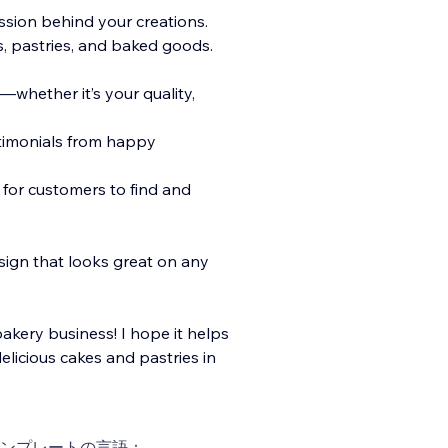
ssion behind your creations.
s, pastries, and baked goods.
whether it’s your quality,
stimonials from happy
 for customers to find and
sign that looks great on any
kery business! I hope it helps
licious cakes and pastries in
ンプレートの言語：