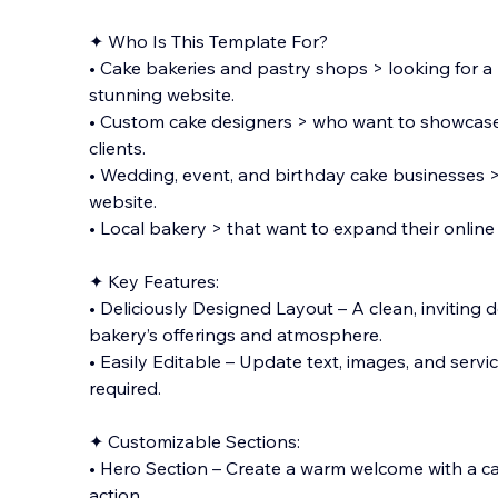
✦ Who Is This Template For?
• Cake bakeries and pastry shops > looking for a 
stunning website.
• Custom cake designers > who want to showcase 
clients.
• Wedding, event, and birthday cake businesses
website.
• Local bakery > that want to e
xpand their onlin
✦ Key Features:
• Deliciously Designed Layout – A clean, inviting 
bakery’s offerings and atmosphere.
• Easily Editable – Update text, images, and serv
required.
✦ Customizable Sections:
• Hero Section – Create a warm welcome with a ca
action.