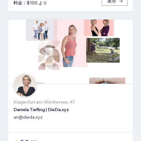
表示
料金：$100 より
Klagenfurt am Wörthersee, AT
Daniela Tiefling | DieDa.xyz
an@dieda.xyz