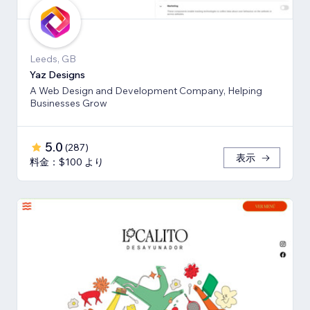
Leeds, GB
Yaz Designs
A Web Design and Development Company, Helping
Businesses Grow
5.0
(
287
)
表示
料金：$100 より