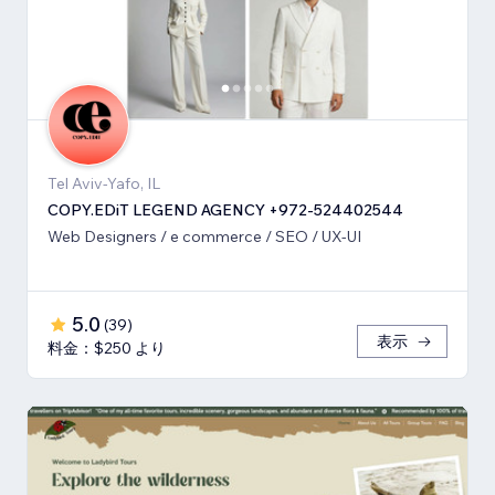
Tel Aviv-Yafo, IL
COPY.EDiT LEGEND AGENCY +972-524402544
Web Designers / e commerce / SEO / UX-UI
5.0
(
39
)
表示
料金：$250 より