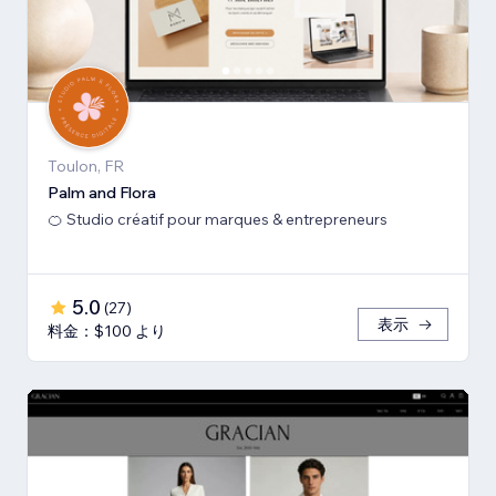
Toulon, FR
Palm and Flora
🍊 Studio créatif pour marques & entrepreneurs
5.0
(
27
)
表示
料金：$100 より