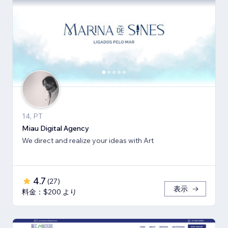
14, PT
Miau Digital Agency
We direct and realize your ideas with Art
4.7
(
27
)
表示
料金：$200 より