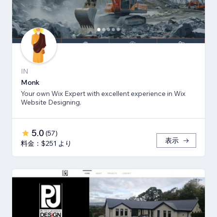
IN
Monk
Your own Wix Expert with excellent experience in Wix
Website Designing.
5.0
(
57
)
表示
料金：$251 より