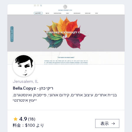
Jerusalem, IL
Bella.Copyz - ריקי כהן
בניית אתרים, עיצוב אתרים, קידום אורגני, פייסבוק ואינסטגרם,
ייעוץ אינטרנטי
4.9
(
18
)
表示
料金：$100 より