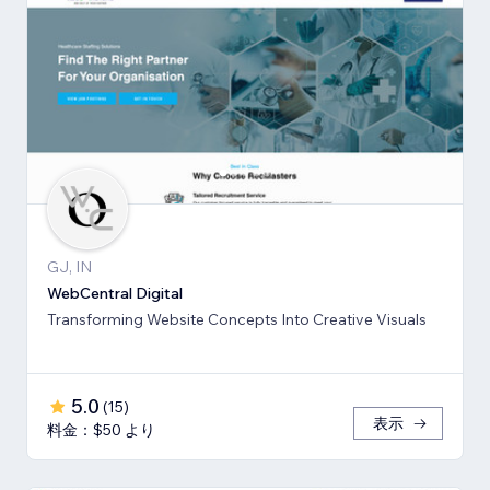
GJ, IN
WebCentral Digital
Transforming Website Concepts Into Creative Visuals
5.0
(
15
)
表示
料金：$50 より