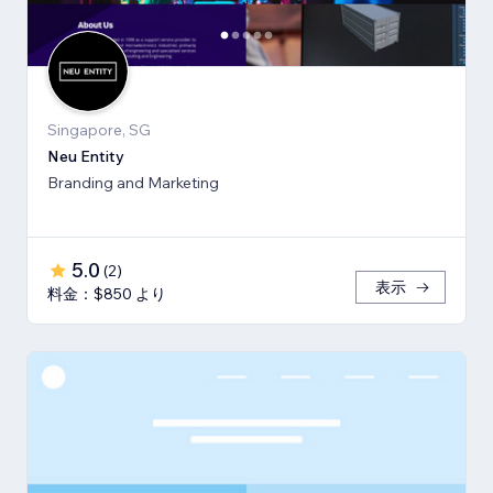
Singapore, SG
Neu Entity
Branding and Marketing
5.0
(
2
)
表示
料金：$850 より