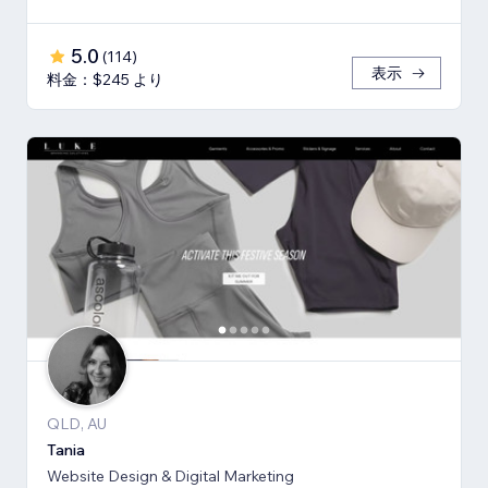
5.0
(
114
)
表示
料金：$245 より
QLD, AU
Tania
Website Design & Digital Marketing