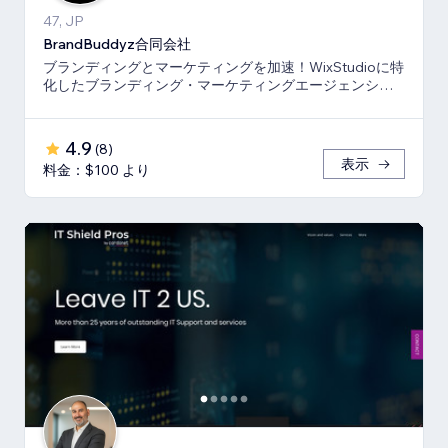
47, JP
BrandBuddyz合同会社
ブランディングとマーケティングを加速！WixStudioに特
化したブランディング・マーケティングエージェンシー
です。
4.9
(
8
)
表示
料金：$100 より