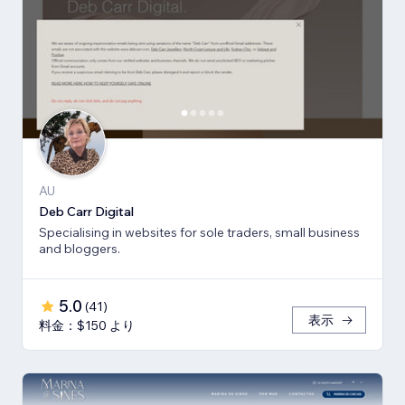
AU
Deb Carr Digital
Specialising in websites for sole traders, small business
and bloggers.
5.0
(
41
)
表示
料金：$150 より