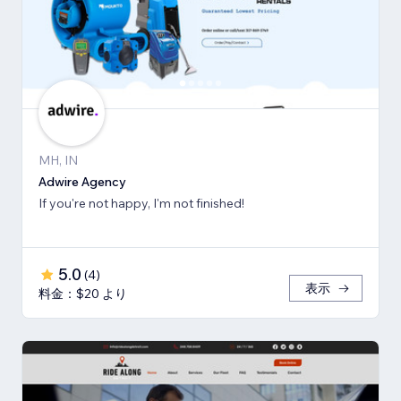
MH, IN
Adwire Agency
If you're not happy, I'm not finished!
5.0
(
4
)
表示
料金：$20 より