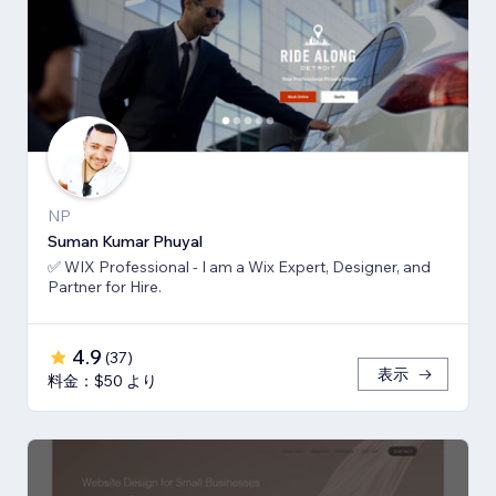
NP
Suman Kumar Phuyal
✅ WIX Professional - I am a Wix Expert, Designer, and
Partner for Hire.
4.9
(
37
)
表示
料金：$50 より