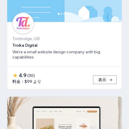
Tonbridge, GB
Troika Digital
We're a small website design company with big
capabilities.
4.9
(
30
)
表示
料金：$99 より