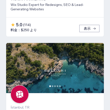
Wix Studio Expert for Redesigns, SEO & Lead-
Generating Websites
5.0
(
114
)
表示
料金：$250 より
İstanbul, TR