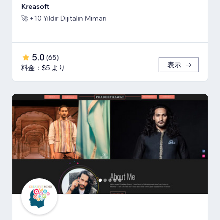
Kreasoft
🚀 +10 Yıldır Dijitalin Mimarı
5.0
(
65
)
表示
料金：$5 より