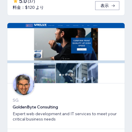
5.0
(
37
)
表示
料金：$120 より
SG
GoldenByte Consulting
Expert web development and IT services to meet your
critical business needs