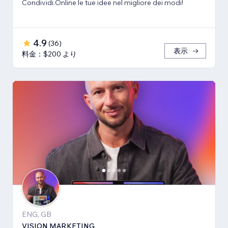
Condividi.Online le tue idee nel migliore dei modi!
4.9
(
36
)
表示
料金：$200 より
ENG, GB
VISION MARKETING