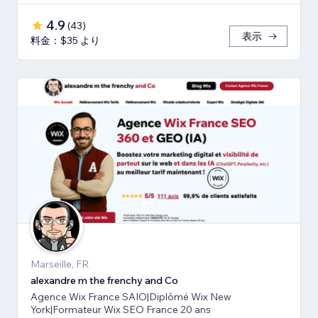
4.9
(
43
)
表示
料金：$35 より
Marseille, FR
alexandre m the frenchy and Co
Agence Wix France SAIO|Diplômé Wix New
York|Formateur Wix SEO France 20 ans