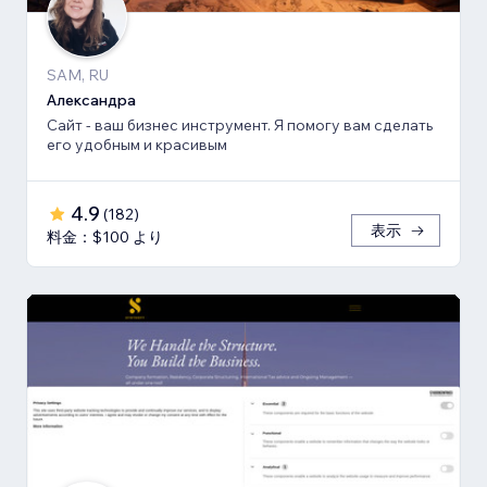
SAM, RU
Александра
Сайт - ваш бизнес инструмент. Я помогу вам сделать
его удобным и красивым
4.9
(
182
)
表示
料金：$100 より