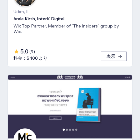
Udim, IL
Arale Kirsh, InterK Digital
Wix Top Partner, Member of "The Insiders" group by
Wix.
5.0
(
9
)
表示
料金：$400 より