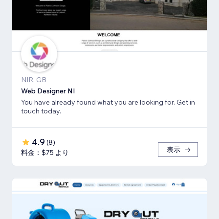
NIR, GB
Web Designer NI
You have already found what you are looking for. Get in
touch today.
4.9
(
8
)
表示
料金：$75 より