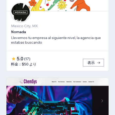
Mexico City, MX
Nomada
Llevemos tu empresa al siguiente nivel, la agencia que
estabas buscando
5.0
(
17
)
表示
料金：$50 より