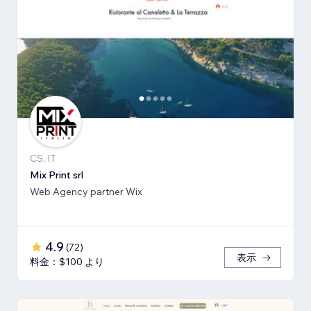
CS, IT
Mix Print srl
Web Agency partner Wix
4.9
(
72
)
表示
料金：$100 より