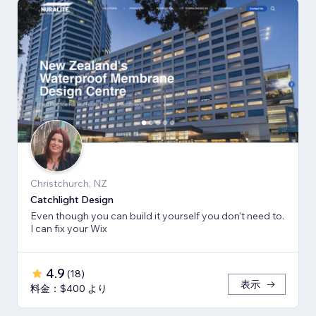
Christchurch, NZ
Catchlight Design
Even though you can build it yourself you don't need to.
I can fix your Wix
4.9
(
18
)
表示
料金：$400 より