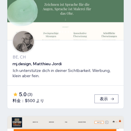
BE, CH
mj.design, Matthieu Jordi
Ich unterstütze dich in deiner Sichtbarkeit. Werbung,
klein aber fein.
5.0
(
3
)
表示
料金：$500 より