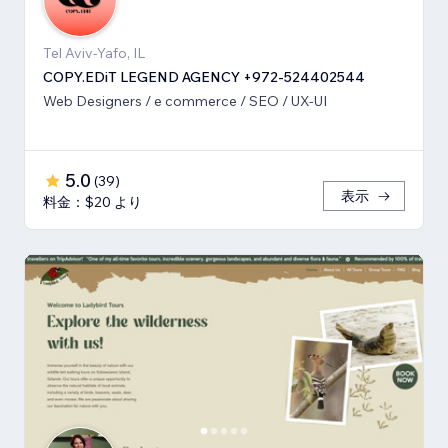
Tel Aviv-Yafo, IL
COPY.EDiT LEGEND AGENCY +972-524402544
Web Designers / e commerce / SEO / UX-UI
5.0
(
39
)
表示
料金：$20 より