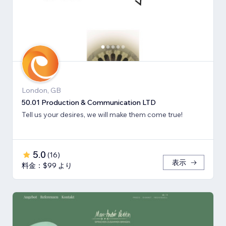
London, GB
50.01 Production & Communication LTD
Tell us your desires, we will make them come true!
5.0
(
16
)
表示
料金：$99 より