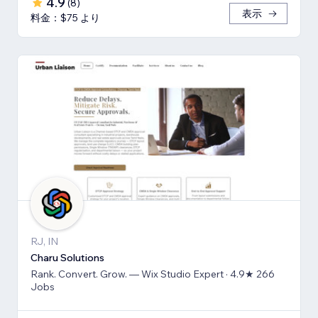
4.9
(
8
)
表示
料金：$75 より
RJ, IN
Charu Solutions
Rank. Convert. Grow. — Wix Studio Expert · 4.9★ 266
Jobs