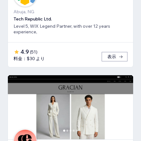
Abuja, NG
Tech Republic Ltd.
Level 5, WIX Legend Partner, with over 12 years
experience,
4.9
(
51
)
表示
料金：$30 より