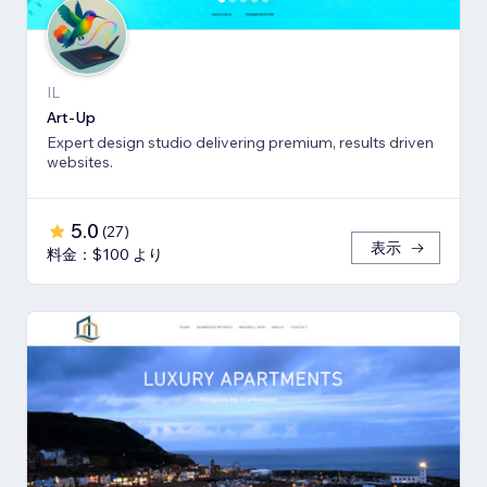
IL
Art-Up
Expert design studio delivering premium, results driven
websites.
5.0
(
27
)
表示
料金：$100 より