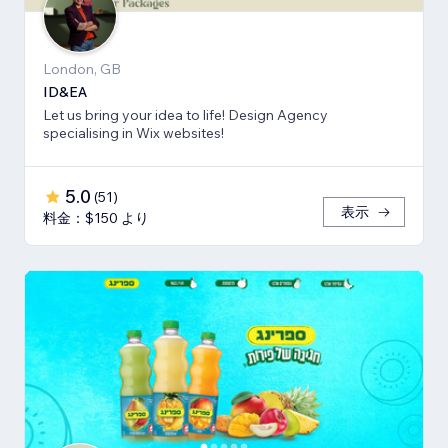
London, GB
ID&EA
Let us bring your idea to life! Design Agency
specialising in Wix websites!
5.0
(
51
)
表示
料金：$150 より