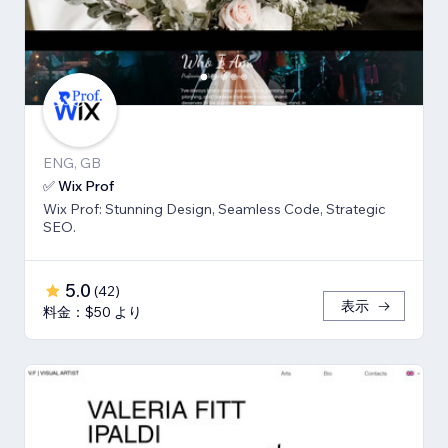
ENG, GB
✅ Wix Prof
Wix Prof: Stunning Design, Seamless Code, Strategic
SEO.
5.0
(
42
)
表示
料金：$50 より