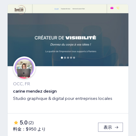
OCC, FR
carine mendez design
Studio graphique & digital pour entreprises locales
5.0
(
2
)
表示
料金：$950 より