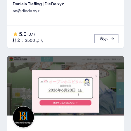
Daniela Tiefling | DieDa.xyz
an@dieda.xyz
5.0
(
37
)
表示
料金：$500 より