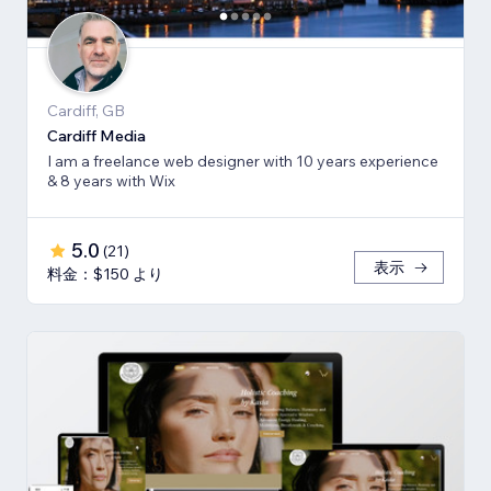
Cardiff, GB
Cardiff Media
I am a freelance web designer with 10 years experience
& 8 years with Wix
5.0
(
21
)
表示
料金：$150 より