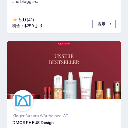
and bloggers.
5.0
(
41
)
表示
料金：$250 より
Klagenfurt am Wörthersee, AT
DMORPHEUS Design