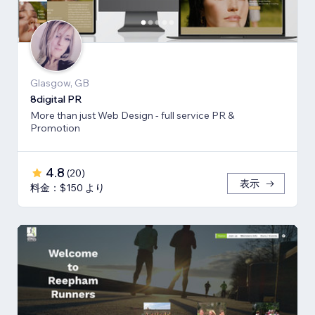
Glasgow, GB
8digital PR
More than just Web Design - full service PR &
Promotion
4.8
(
20
)
表示
料金：$150 より