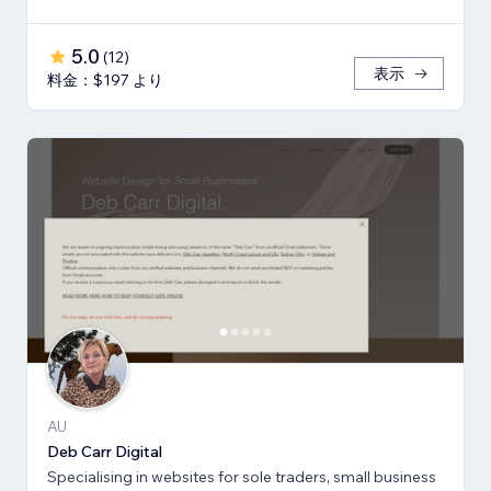
5.0
(
12
)
表示
料金：$197 より
AU
Deb Carr Digital
Specialising in websites for sole traders, small business