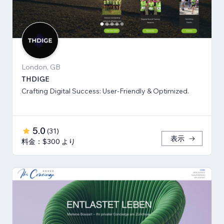
London, GB
THDIGE
Crafting Digital Success: User-Friendly & Optimized.
5.0
(
31
)
表示
料金：$300 より