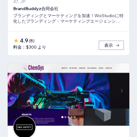
47, JP
BrandBuddyz合同会社
ブランディングとマーケティングを加速！WixStudioに特
化したブランディング・マーケティングエージェンシー
です。
4.9
(
8
)
表示
料金：$300 より