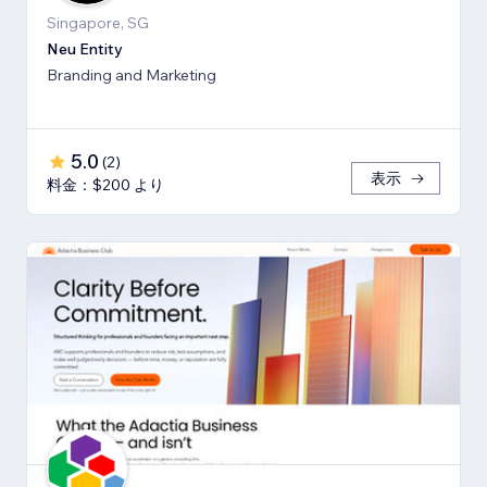
Singapore, SG
Neu Entity
Branding and Marketing
5.0
(
2
)
表示
料金：$200 より