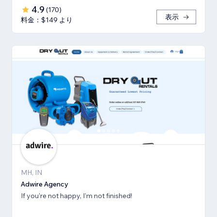
4.9
(
170
)
表示
料金：$149 より
MH, IN
Adwire Agency
If you're not happy, I'm not finished!