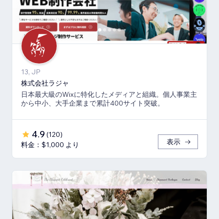
13, JP
株式会社ラジャ
日本最大級のWixに特化したメディアと組織。個人事業主
から中小、大手企業まで累計400サイト突破。
4.9
(
120
)
表示
料金：$1,000 より