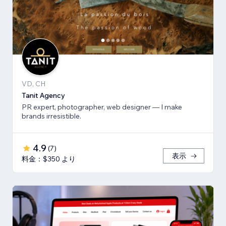
VD, CH
Tanit Agency
PR expert, photographer, web designer — I make
brands irresistible.
4.9
(
7
)
表示
料金：$350 より