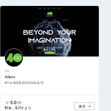
US
40pro
#1 in WEB•DESIGN•A/V
5.0
(
1
)
表示
料金：$250 より