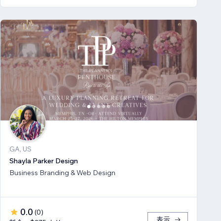
GA, US
Shayla Parker Design
Business Branding & Web Design
0.0
(
0
)
表示