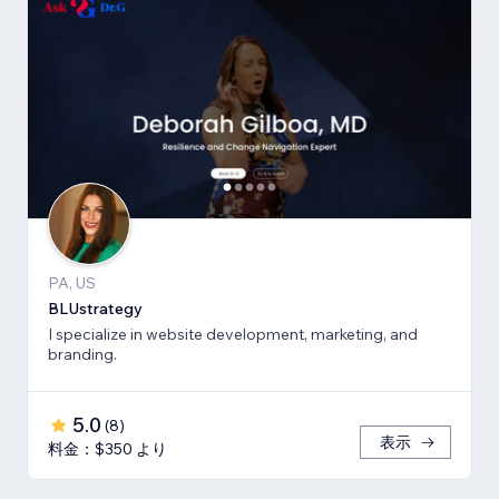
PA, US
BLUstrategy
I specialize in website development, marketing, and
branding.
5.0
(
8
)
表示
料金：$350 より