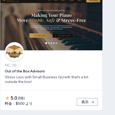
NC, US
Out of the Box Advisors
Stress Less with Small Business Growth that's a bit
outside the box!
5.0
(
58
)
表示
料金：$500 より