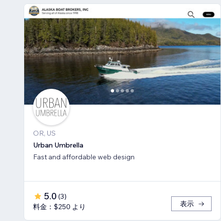
OR, US
Urban Umbrella
Fast and affordable web design
5.0
(
3
)
表示
料金：$250 より