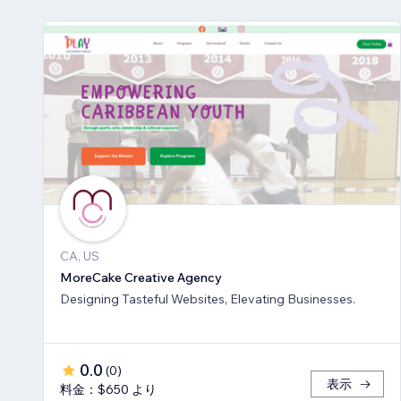
CA, US
MoreCake Creative Agency
Designing Tasteful Websites, Elevating Businesses.
0.0
(
0
)
表示
料金：$650 より