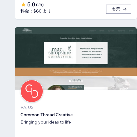
5.0
(
25
)
表示
料金：$80 より
VA, US
Common Thread Creative
Bringing your ideas to life