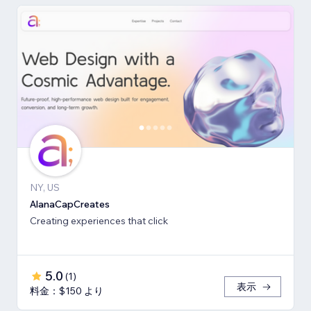
NY, US
AlanaCapCreates
Creating experiences that click
5.0
(
1
)
表示
料金：$150 より