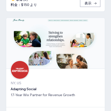
表示
料金：$150 より
NY, US
Adapting Social
17-Year Wix Partner for Revenue Growth