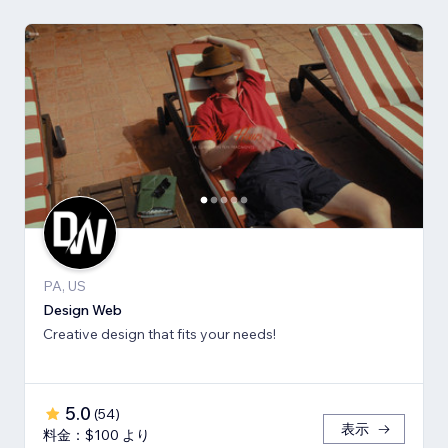
PA, US
Design Web
Creative design that fits your needs!
5.0
(
54
)
表示
料金：$100 より