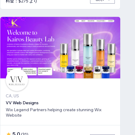
料金：$275 より
CA, US
VV Web Designs
Wix Legend Partners helping create stunning Wix
Website
5.0
(
31
)