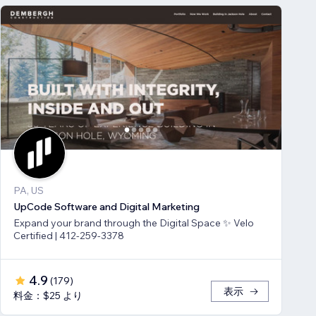
PA, US
UpCode Software and Digital Marketing
Expand your brand through the Digital Space ✨ Velo
Certified | 412-259-3378
4.9
(
179
)
表示
料金：$25 より