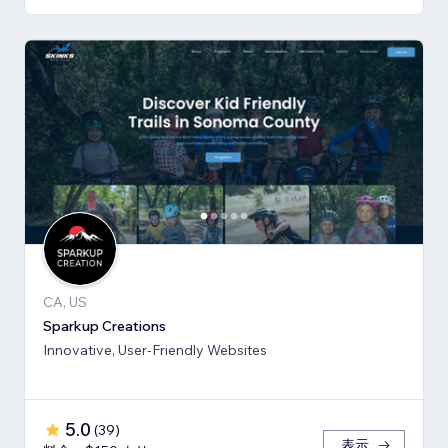
CA, US
Sparkup Creations
Innovative, User-Friendly Websites
5.0
(
39
)
表示