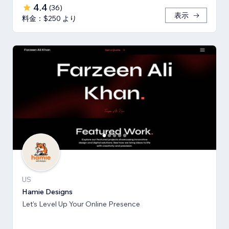
4.4
(
36
)
表示
料金：$250 より
US
Hamie Designs
Let’s Level Up Your Online Presence