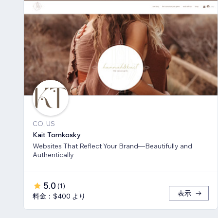
CO, US
Kait Tomkosky
Websites That Reflect Your Brand—Beautifully and
Authentically
5.0
(
1
)
表示
料金：$400 より