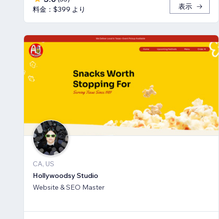
表示
料金：$399 より
CA, US
Hollywoodsy Studio
Website & SEO Master