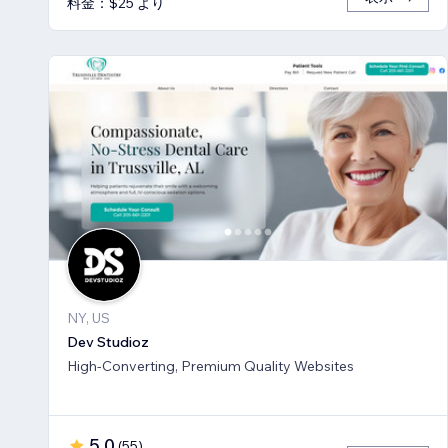
料金：$25 より
NY, US
Dev Studioz
High-Converting, Premium Quality Websites
5.0
(
55
)