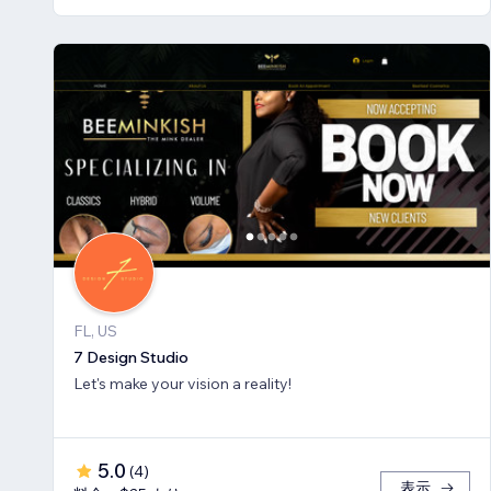
FL, US
7 Design Studio
Let's make your vision a reality!
5.0
(
4
)
表示