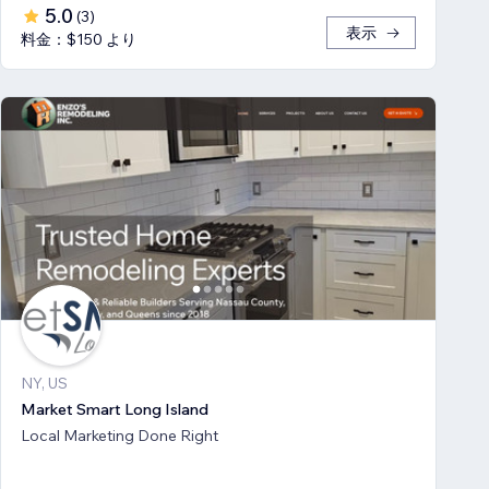
5.0
(
3
)
表示
料金：$150 より
NY, US
Market Smart Long Island
Local Marketing Done Right