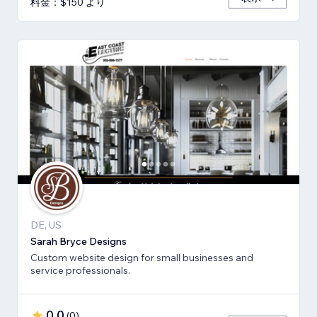
料金：$150 より
DE, US
Sarah Bryce Designs
Custom website design for small businesses and
service professionals.
0.0
(
0
)