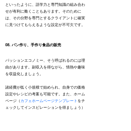
といったように、語学力と専門知識の組み合わ
せが有利に働くこともあります。そのために
は、その分野を専門とするクライアントに確実
に見つけてもらえるような設定が不可欠です。
08. パン作り、手作り食品の販売
パッションエコノミー、そう呼ばれるのには理
由があります。副収入を得ながら、情熱や趣味
を収益化しましょう。
諸経費が低く小規模で始められ、自身での価格
設定やレシピの考案も可能です。また、ホーム
ページ（
カフェホームページテンプレート
をチ
ェックしてインスピレーションを得ましょう）
や SNS の活用は、ロイヤル顧客の基盤構築に役
立ちます（さらには、ポップアップショップの
立ち上げを視野に入れることなども可能）。ク