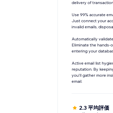
delivery of transactio
Use 99% accurate email
Just connect your acco
invalid emails, dispo
Automatically validat
Eliminate the hands-o
entering your databas
Active email list hyg
reputation. By keepin
you’ll gather more in
email.
2.3 平均評価