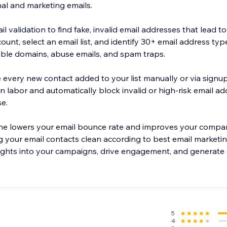
nal and marketing emails.
 validation to find fake, invalid email addresses that lead t
unt, select an email list, and identify 30+ email address type
sable domains, abuse emails, and spam traps.
e every new contact added to your list manually or via signu
n labor and automatically block invalid or high-risk email a
e.
iene lowers your email bounce rate and improves your compa
g your email contacts clean according to best email marketin
sights into your campaigns, drive engagement, and generate 
5
4