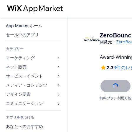
App Market ホーム
ZeroBounc
セール中のアプリ
開発元：
ZeroBo
カテゴリー
Award-Winning
マーケティング
ネット販売
広告
2.3
3件のレ
モバイル
サービス・イベント
ストア用アプリ
アクセス解析
発送・配達
メディア・コンテンツ
ホテル
SNS
販売ボタン
イベント
デザイン要素
ギャラリー
無料プラン利用可能
SEO
オンラインコース
レストラン
音楽
マップ・ナビ
コミュニケーション 
エンゲージメント
オンデマンド印刷
不動産
ポッドキャスト
プライバシー・セキュリティ
フォーム
リスティング広告
会計
アプリを見つける
ブッキング
写真
時計
ブログ
メール
クーポン・特典
あなたへのおすすめ
動画
ページテンプレート
投票