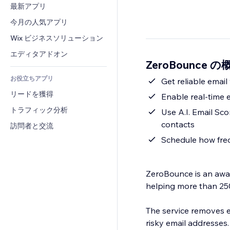
コンバージョン
倉庫管理ソリューション
最新アプリ
PDF
画像効果
チャット
ドロップシッピング
ファイル共有
今月の人気アプリ
ボタン・メニュー
コメント
プラン・定期購入
ニュース
バナー・バッジ
Wix ビジネスソリューション
電話
クラウドファンディング
コンテンツサービス
電卓
コミュニティィ
エディタアドオン
食品・飲料
ZeroBounce の
テキスト効果
検索
レビュー・お客さまの声
お役立ちアプリ
天気
Get reliable emai
CRM
リードを獲得
チャート・テーブル
Enable real-time 
トラフィック分析
Use A.I. Email Sco
contacts
訪問者と交流
Schedule how freq
ZeroBounce is an award
helping more than 25
The service removes e
risky email addresses.