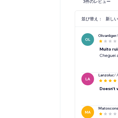
3件のレビュー
並び替え：
新し
Olivanliger
OL
Muito ru
Cheguei a
Lanzoluc
/ 
LA
Doesn't 
Matoscons
MA