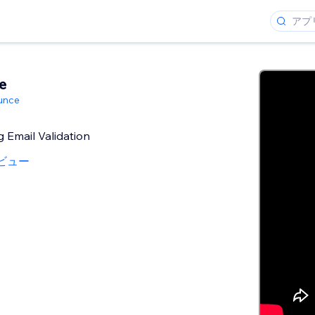
e
unce
 Email Validation
ビュー