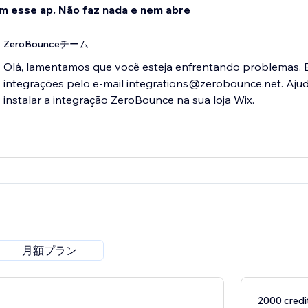
im esse ap. Não faz nada e nem abre
ZeroBounceチーム
Olá, lamentamos que você esteja enfrentando problemas. 
integrações pelo e-mail integrations@zerobounce.net. Aju
instalar a integração ZeroBounce na sua loja Wix.
月額プラン
2000 cre