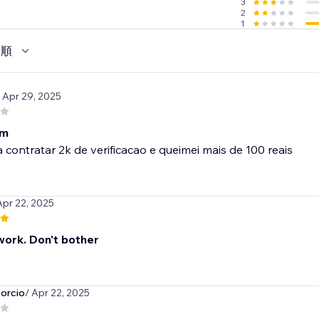
3
2
1
い順
/ Apr 29, 2025
im
 contratar 2k de verificacao e queimei mais de 100 reais
Apr 22, 2025
work. Don't bother
orcio
/ Apr 22, 2025