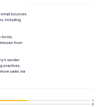
o email bounces.
s, including
p forms.
ddresses from
ny’s sender
g practices,
more sales via
1
0