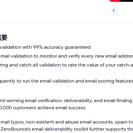
概要
l validation with 99% accuracy guaranteed
email validation to monitor and verify every new email addre
ring and catch-all validation to rate the value of your catch-a
uently to run the email validation and email scoring feature
-winning email verification, deliverability, and email-findin
0,000 customers achieve email success.
mail typos, non-existent and abuse email accounts, spam t
 ZeroBounce’s email deliverability toolkit further supports th