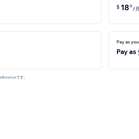
18
0
$
/
Pay as y
Pay as
oBounceです。