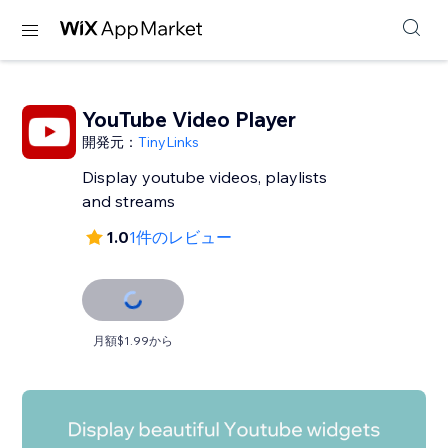
YouTube Video Player
開発元：
TinyLinks
Display youtube videos, playlists
and streams
1.0
1件のレビュー
月額$1.99から