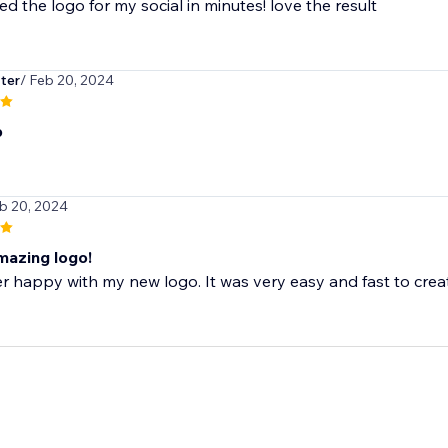
ted the logo for my social in minutes! love the result
ter
/ Feb 20, 2024
p
eb 20, 2024
mazing logo!
r happy with my new logo. It was very easy and fast to create