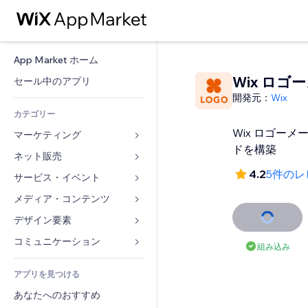
App Market ホーム
Wix ロゴ
セール中のアプリ
開発元：
Wix
カテゴリー
Wix ロゴー
マーケティング
ドを構築
ネット販売
広告
4.2
5件のレ
モバイル
サービス・イベント
ストア用アプリ
アクセス解析
発送・配達
メディア・コンテンツ
ホテル
SNS
販売ボタン
イベント
デザイン要素
ギャラリー
SEO
オンラインコース
レストラン
音楽
マップ・ナビ
コミュニケーション 
組み込み
エンゲージメント
オンデマンド印刷
不動産
ポッドキャスト
プライバシー・セキュリティ
フォーム
リスティング広告
会計
アプリを見つける
ブッキング
写真
時計
ブログ
メール
クーポン・特典
あなたへのおすすめ
動画
ページテンプレート
投票