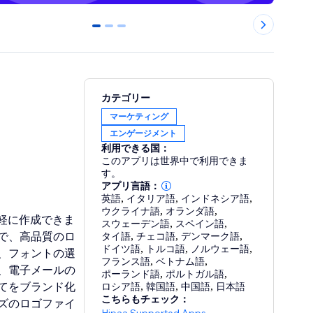
0
1
2
カテゴリー
マーケティング
エンゲージメント
利用できる国：
このアプリは世界中で利用できま
す。
アプリ言語：
英語
,
イタリア語
,
インドネシア語
,
ウクライナ語
,
オランダ語
,
軽に作成できま
スウェーデン語
,
スペイン語
,
で、高品質のロ
タイ語
,
チェコ語
,
デンマーク語
,
ドイツ語
,
トルコ語
,
ノルウェー語
,
、フォントの選
フランス語
,
ベトナム語
,
、電子メールの
ポーランド語
,
ポルトガル語
,
てをブランド化
ロシア語
,
韓国語
,
中国語
,
日本語
こちらもチェック：
ズのロゴファイ