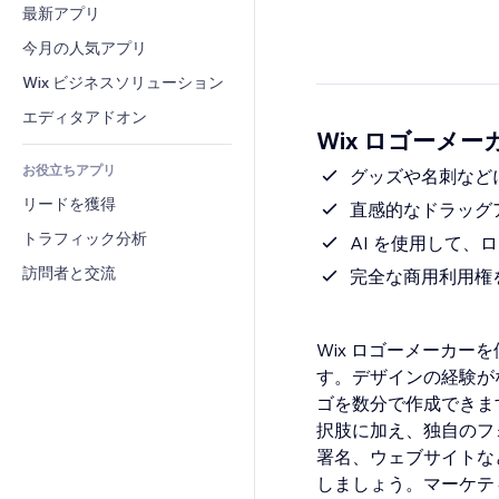
コンバージョン
倉庫管理ソリューション
最新アプリ
PDF
画像効果
チャット
ドロップシッピング
ファイル共有
今月の人気アプリ
ボタン・メニュー
コメント
プラン・定期購入
ニュース
バナー・バッジ
Wix ビジネスソリューション
電話
クラウドファンディング
コンテンツサービス
電卓
コミュニティィ
エディタアドオン
食品・飲料
Wix ロゴーメー
テキスト効果
検索
レビュー・お客さまの声
お役立ちアプリ
天気
グッズや名刺など
CRM
リードを獲得
チャート・テーブル
直感的なドラッグ
トラフィック分析
AI を使用して
訪問者と交流
完全な商用利用権
Wix ロゴーメーカ
す。デザインの経験が
ゴを数分で作成できま
択肢に加え、独自のフ
署名、ウェブサイトな
しましょう。マーケテ