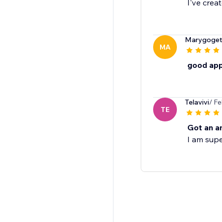
I've crea
Marygoget
MA
good ap
Telavivi
/ F
TE
Got an a
I am supe