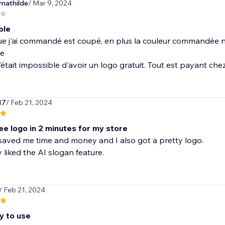
mathilde
/ Mar 9, 2024
ble
ue j'ai commandé est coupé, en plus la couleur commandée n'e
le
'était impossible d'avoir un logo gratuit. Tout est payant che
17
/ Feb 21, 2024
ree logo in 2 minutes for my store
saved me time and money and I also got a pretty logo.
y liked the AI slogan feature.
/ Feb 21, 2024
y to use