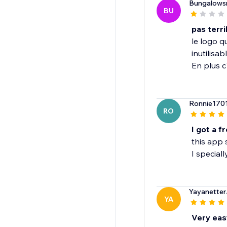
Bungalows
BU
pas terri
le logo q
inutilisab
En plus c
Ronnie170
RO
I got a f
this app 
I speciall
Yayanetter
YA
Very eas