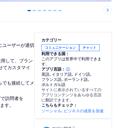
0
1
2
3
4
5
6
カテゴリー
めにユーザーが適切
コミュニケーション
チャット
利用できる国：
このアプリは世界中で利用できま
使用して、ブラン
す。
せてカスタマイ
アプリ言語：
英語
,
イタリア語
,
ドイツ語
,
フランス語
,
ポーランド語
,
からでも接続してメ
ポルトガル語
サイトに表示されているすべての
アプリコンテンツをあらゆる言語
ップで訪問者を
に翻訳できます。
します。
こちらもチェック：
ソーシャル
,
ビジネスの成長を加速