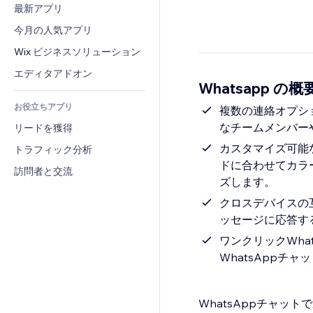
コンバージョン
倉庫管理ソリューション
最新アプリ
PDF
画像効果
チャット
ドロップシッピング
ファイル共有
今月の人気アプリ
ボタン・メニュー
コメント
プラン・定期購入
ニュース
バナー・バッジ
Wix ビジネスソリューション
電話
クラウドファンディング
コンテンツサービス
電卓
コミュニティィ
エディタアドオン
食品・飲料
Whatsapp の概
テキスト効果
検索
レビュー・お客さまの声
お役立ちアプリ
天気
複数の連絡オプショ
CRM
なチームメンバー
リードを獲得
チャート・テーブル
カスタマイズ可能な
トラフィック分析
ドに合わせてカラ
訪問者と交流
ズします。
クロスデバイスの互
ッセージに応答す
ワンクリックWhat
WhatsAppチ
WhatsAppチャッ