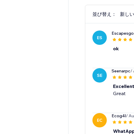
並び替え：
新し
Escapesgo
ES
ok
Seenarpc
/
SE
Excellen
Great
Ecog4l
/ Au
EC
WhatApp