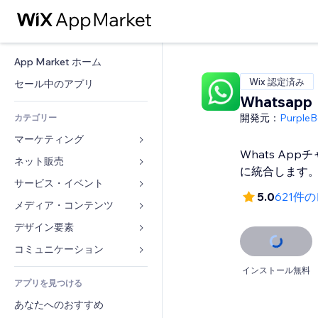
App Market ホーム
Wix 認定済み
セール中のアプリ
Whatsapp
開発元：
PurpleB
カテゴリー
マーケティング
Whats Ap
ネット販売
広告
に統合します
モバイル
サービス・イベント
ストア用アプリ
5.0
621件
アクセス解析
発送・配達
メディア・コンテンツ
ホテル
SNS
販売ボタン
イベント
デザイン要素
ギャラリー
SEO
オンラインコース
レストラン
音楽
マップ・ナビ
コミュニケーション 
エンゲージメント
オンデマンド印刷
不動産
ポッドキャスト
プライバシー・セキュリティ
フォーム
インストール無料
リスティング広告
会計
アプリを見つける
ブッキング
写真
時計
ブログ
メール
クーポン・特典
あなたへのおすすめ
動画
ページテンプレート
投票