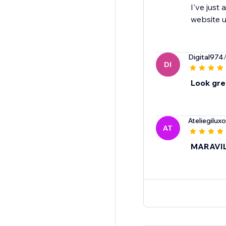
I've just
website u
Digital974
DI
Look gre
Ateliegiluxo
AT
MARAVIL