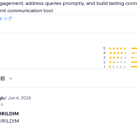
agement, address queries promptly, and build lasting conn
cient communication tool.
ェック
5
4
3
2
1
い順
glu
/ Jun 6, 2026
IRILDIM
IRILDIM