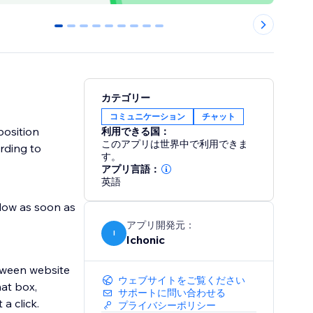
0
1
2
3
4
5
6
7
8
カテゴリー
コミュニケーション
チャット
position
利用できる国：
このアプリは世界中で利用できま
rding to
す。
アプリ言語：
英語
dow as soon as
アプリ開発元：
I
Ichonic
tween website
ウェブサイトをご覧ください
hat box,
サポートに問い合わせる
a click.
プライバシーポリシー