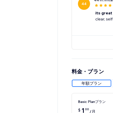
441rt1mtas
44
its great
clear, se
料金・プラン
年額プラン
Basic Planプラン
1
00
$
/月