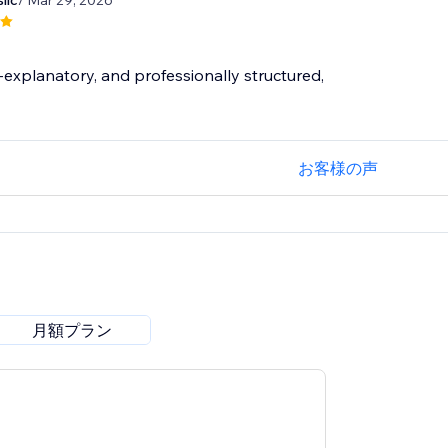
llc
/ Mar 29, 2026
lf‑explanatory, and professionally structured,
お客様の声
月額プラン