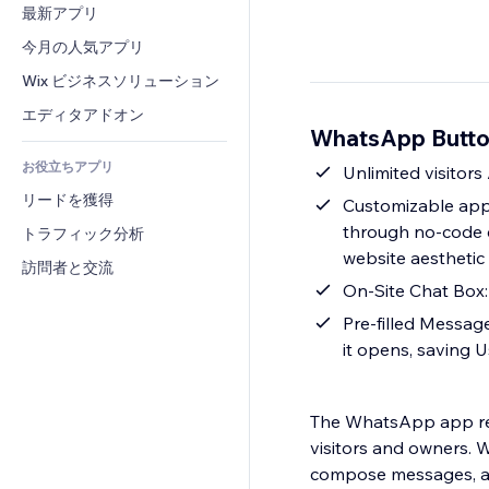
コンバージョン
倉庫管理ソリューション
最新アプリ
PDF
画像効果
チャット
ドロップシッピング
ファイル共有
今月の人気アプリ
ボタン・メニュー
コメント
プラン・定期購入
ニュース
バナー・バッジ
Wix ビジネスソリューション
電話
クラウドファンディング
コンテンツサービス
電卓
コミュニティィ
エディタアドオン
食品・飲料
WhatsApp Butt
テキスト効果
検索
レビュー・お客さまの声
お役立ちアプリ
天気
Unlimited visitors
CRM
リードを獲得
チャート・テーブル
Customizable appe
through no-code c
トラフィック分析
website aesthetic
訪問者と交流
On-Site Chat Box
Pre-filled Messag
it opens, saving U
The WhatsApp app rev
visitors and owners. 
compose messages, and