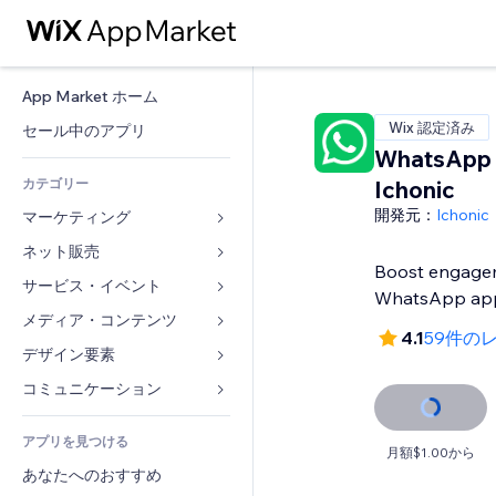
App Market ホーム
Wix 認定済み
セール中のアプリ
WhatsApp 
カテゴリー
Ichonic
開発元：
Ichonic
マーケティング
ネット販売
広告
Boost engage
モバイル
サービス・イベント
ストア用アプリ
WhatsApp ap
アクセス解析
発送・配達
メディア・コンテンツ
ホテル
4.1
59件の
SNS
販売ボタン
イベント
デザイン要素
ギャラリー
SEO
オンラインコース
レストラン
音楽
マップ・ナビ
コミュニケーション 
エンゲージメント
オンデマンド印刷
不動産
ポッドキャスト
プライバシー・セキュリティ
フォーム
リスティング広告
会計
アプリを見つける
ブッキング
写真
時計
ブログ
月額$1.00から
メール
クーポン・特典
あなたへのおすすめ
動画
ページテンプレート
投票