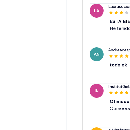
Laurasocio
LA
ESTA BI
He tenido
Andreacesp
AN
todo ok
Institut0ie
IN
Otimooo
Otimooo