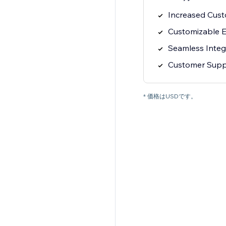
Increased Cus
Customizable E
Seamless Integ
Customer Supp
* 価格はUSDです。