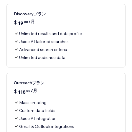
Discoveryプラン
/月
$
19
00
Unlimited results and data profile
Jaice AI tailored searches
Advanced search criteria
Unlimited audience data
Outreachプラン
/月
$
118
00
Mass emailing
Custom data fields
Jaice AI integration
Gmail & Outlook integrations