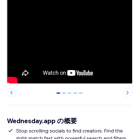
0
1
2
3
4
Wednesday.app の概要
Stop scrolling socials to find creators. Find the
right match fast with powerful search and filters,