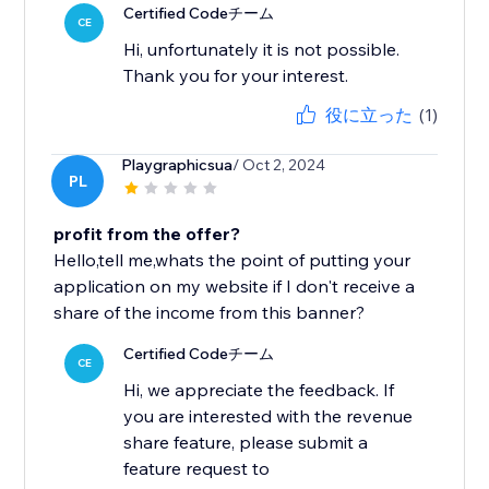
Certified Codeチーム
CE
Hi, unfortunately it is not possible.
Thank you for your interest.
役に立った
(1)
Playgraphicsua
/ Oct 2, 2024
PL
profit from the offer?
Hello,tell me,whats the point of putting your
application on my website if I don't receive a
share of the income from this banner?
Certified Codeチーム
CE
Hi, we appreciate the feedback. If
you are interested with the revenue
share feature, please submit a
feature request to