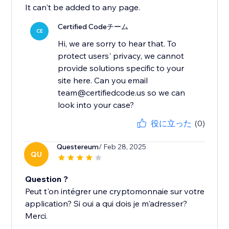
It can't be added to any page.
Certified Codeチーム
CE
Hi, we are sorry to hear that. To
protect users' privacy, we cannot
provide solutions specific to your
site here. Can you email
team@certifiedcode.us so we can
look into your case?
役に立った
(0)
Questereum
/ Feb 28, 2025
QU
Question ?
Peut t'on intégrer une cryptomonnaie sur votre
application? Si oui a qui dois je m'adresser?
Merci.