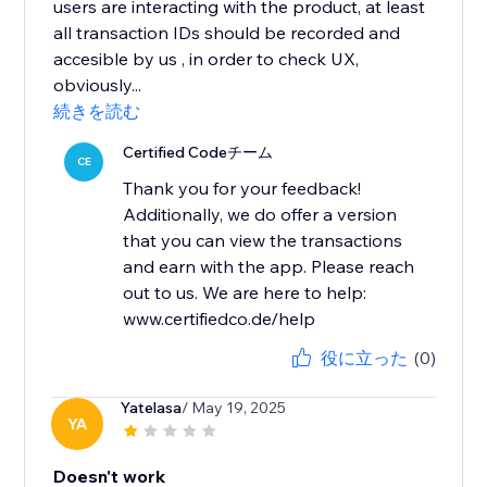
users are interacting with the product, at least
all transaction IDs should be recorded and
accesible by us , in order to check UX,
obviously...
続きを読む
Certified Codeチーム
CE
Thank you for your feedback!
Additionally, we do offer a version
that you can view the transactions
and earn with the app. Please reach
out to us. We are here to help:
www.certifiedco.de/help
役に立った
(0)
Yatelasa
/ May 19, 2025
YA
Doesn't work