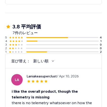
3.8 平均評価
7件のレビュー
5
4
4
1
3
0
2
0
1
2
並び替え：
新しい順
Laniakeasuperclust
/ Apr 10, 2026
LA
i like the overall product, though the
telemetry is missing
there is no telemetry whatsoever on how the