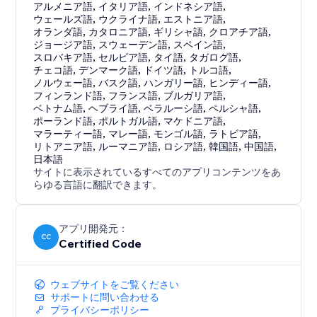
アルメニア語
,
イタリア語
,
インドネシア語
,
ウェールズ語
,
ウクライナ語
,
エストニア語
,
オランダ語
,
カタロニア語
,
ギリシャ語
,
クロアチア語
,
ジョージア語
,
スウェーデン語
,
スペイン語
,
スロバキア語
,
セルビア語
,
タイ語
,
タガログ語
,
チェコ語
,
デンマーク語
,
ドイツ語
,
トルコ語
,
ノルウェー語
,
バスク語
,
ハンガリー語
,
ヒンディー語
,
フィンランド語
,
フランス語
,
ブルガリア語
,
ベトナム語
,
ヘブライ語
,
ベラルーシ語
,
ペルシャ語
,
ポーランド語
,
ポルトガル語
,
マケドニア語
,
マラーティー語
,
マレー語
,
モンゴル語
,
ラトビア語
,
リトアニア語
,
ルーマニア語
,
ロシア語
,
韓国語
,
中国語
,
日本語
サイトに表示されているすべてのアプリコンテンツをあ
らゆる言語に翻訳できます。
アプリ開発元：
CC
Certified Code
ウェブサイトをご覧ください
サポートに問い合わせる
プライバシーポリシー