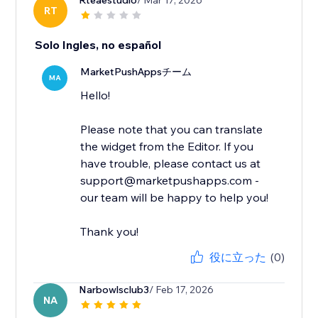
Rteaestudio
/ Mar 17, 2026
RT
Solo Ingles, no español
MarketPushAppsチーム
MA
Hello!
Please note that you can translate
the widget from the Editor. If you
have trouble, please contact us at
support@marketpushapps.com -
our team will be happy to help you!
Thank you!
役に立った
(0)
Narbowlsclub3
/ Feb 17, 2026
NA