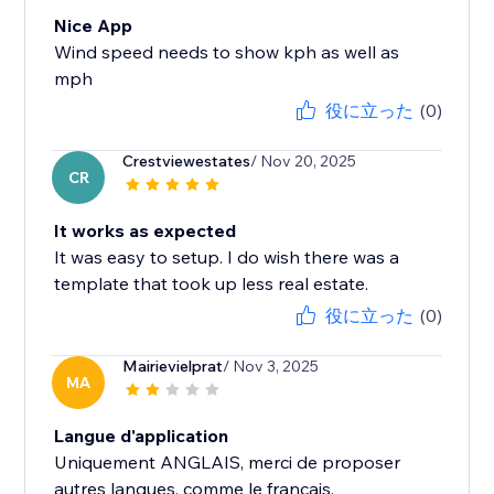
Nice App
Wind speed needs to show kph as well as
mph
役に立った
(0)
Crestviewestates
/ Nov 20, 2025
CR
It works as expected
It was easy to setup. I do wish there was a
template that took up less real estate.
役に立った
(0)
Mairievielprat
/ Nov 3, 2025
MA
Langue d'application
Uniquement ANGLAIS, merci de proposer
autres langues, comme le français.