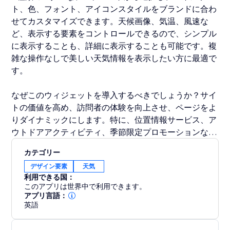
ト、色、フォント、アイコンスタイルをブランドに合わ
せてカスタマイズできます。天候画像、気温、風速な
ど、表示する要素をコントロールできるので、シンプル
に表示することも、詳細に表示することも可能です。複
雑な操作なしで美しい天気情報を表示したい方に最適で
す。
なぜこのウィジェットを導入するべきでしょうか？サイ
トの価値を高め、訪問者の体験を向上させ、ページをよ
りダイナミックにします。特に、位置情報サービス、ア
ウトドアアクティビティ、季節限定プロモーションなど
に最適です。
カテゴリー
デザイン要素
天気
さらに、このウィジェットはイベント詳細ページにプラ
利用できる国：
グインとして設置することもできます。
このアプリは世界中で利用できます。
アプリ言語：
英語