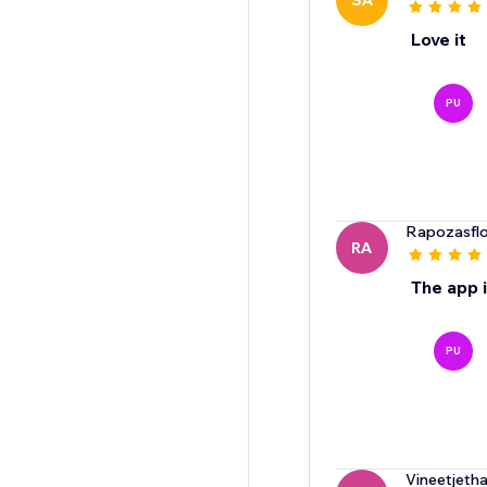
SA
Love it
PU
Rapozasflo
RA
The app i
PU
Vineetjeth