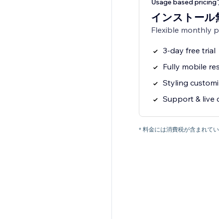
Usage based prici
インストール
Flexible monthly 
3-day free trial
Fully mobile r
Styling customi
Support & live 
* 料金には消費税が含まれ