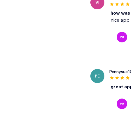
VI
how was 
nice app 
PU
Pennysue1
PE
great ap
PU