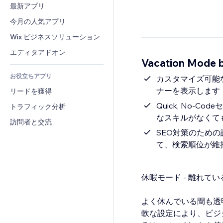
コンバージョン
倉庫管理ソリューション
最新アプリ
PDF
画像効果
チャット
ドロップシッピング
ファイル共有
今月の人気アプリ
ボタン・メニュー
コメント
プラン・定期購入
ニュース
バナー・バッジ
Wix ビジネスソリューション
電話
クラウドファンディング
コンテンツサービス
電卓
コミュニティィ
エディタアドオン
食品・飲料
Vacation Mode
テキスト効果
検索
レビュー・お客さまの声
お役立ちアプリ
天気
カスタマイズ可能
CRM
ナーを表示します
リードを獲得
チャート・テーブル
Quick, No-
トラフィック分析
なスキルがなくて
訪問者と交流
SEO対策のための
て、検索順位が維
休暇モード - 離れて
よく休んでいる間も透
軟な設定により、ビジ