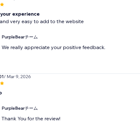
your experience
and very easy to add to the website
PurpleBearチーム
We really appreciate your positive feedback.
01
/ Mar 9, 2026
p
PurpleBearチーム
Thank You for the review!