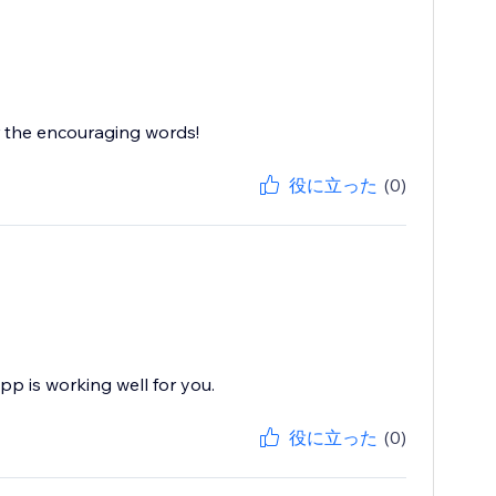
r the encouraging words!
役に立った
(0)
pp is working well for you.
役に立った
(0)