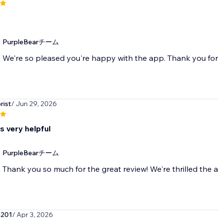
PurpleBearチーム
We're so pleased you're happy with the app. Thank you fo
rist
/ Jun 29, 2026
s very helpful
PurpleBearチーム
Thank you so much for the great review! We're thrilled the a
a201
/ Apr 3, 2026