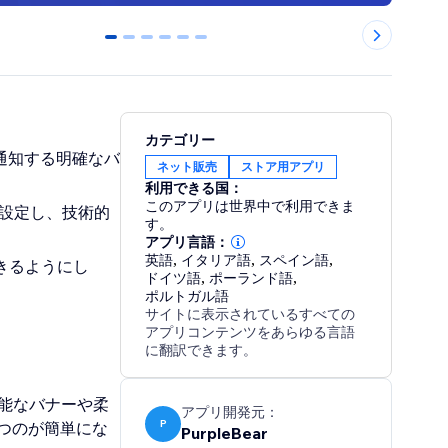
0
1
2
3
4
5
カテゴリー
通知する明確なバ
ネット販売
ストア用アプリ
利用できる国：
このアプリは世界中で利用できま
して設定し、技術的
す。
アプリ言語：
英語
,
イタリア語
,
スペイン語
,
きるようにし
ドイツ語
,
ポーランド語
,
ポルトガル語
サイトに表示されているすべての
アプリコンテンツをあらゆる言語
に翻訳できます。
能なバナーや柔
アプリ開発元：
P
つのが簡単にな
PurpleBear