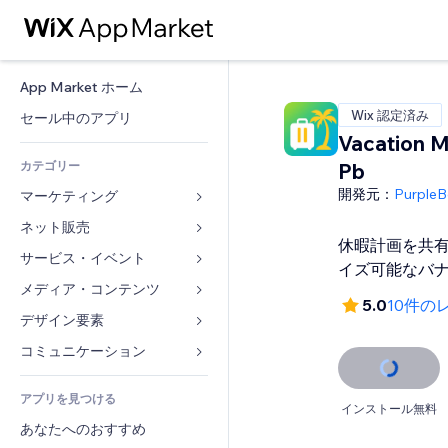
App Market ホーム
Wix 認定済み
セール中のアプリ
Vacation 
カテゴリー
Pb
開発元：
PurpleB
マーケティング
ネット販売
広告
休暇計画を共
モバイル
サービス・イベント
ストア用アプリ
イズ可能なバ
アクセス解析
発送・配達
メディア・コンテンツ
ホテル
5.0
10件の
SNS
販売ボタン
イベント
デザイン要素
ギャラリー
SEO
オンラインコース
レストラン
音楽
マップ・ナビ
コミュニケーション 
エンゲージメント
オンデマンド印刷
不動産
ポッドキャスト
プライバシー・セキュリティ
フォーム
リスティング広告
会計
アプリを見つける
ブッキング
写真
時計
ブログ
インストール無料
メール
クーポン・特典
あなたへのおすすめ
動画
ページテンプレート
投票