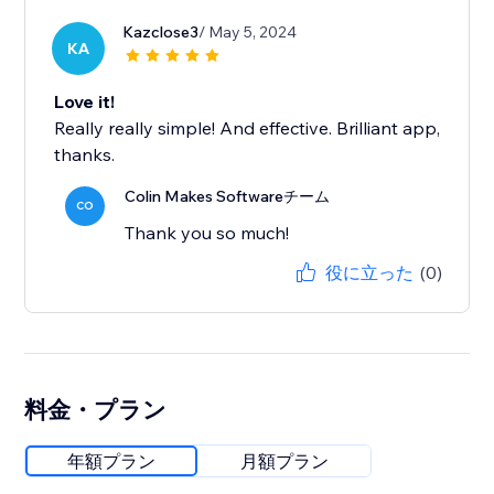
Kazclose3
/ May 5, 2024
KA
Love it!
Really really simple! And effective. Brilliant app,
thanks.
Colin Makes Softwareチーム
CO
Thank you so much!
役に立った
(0)
料金・プラン
年額プラン
月額プラン