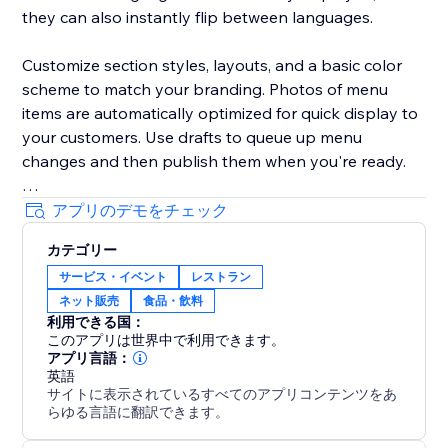
they can also instantly flip between languages.
Customize section styles, layouts, and a basic color
scheme to match your branding. Photos of menu
items are automatically optimized for quick display to
your customers. Use drafts to queue up menu
changes and then publish them when you're ready.
Your success is critical to us. If you have any
アプリのデモをチェック
questions, just use the one-click button in our widget
カテゴリー
settings to reach out. We promise rapid response
サービス・イベント
レストラン
times.
ネット販売
食品・飲料
利用できる国：
このアプリは世界中で利用できます。
アプリ言語：
英語
サイトに表示されているすべてのアプリコンテンツをあ
らゆる言語に翻訳できます。