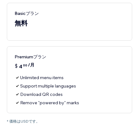
Basicプラン
無料
Premiumプラン
/月
$
4
00
Unlimited menu items
Support multiple languages
Download QR codes
Remove "powered by" marks
* 価格はUSDです。