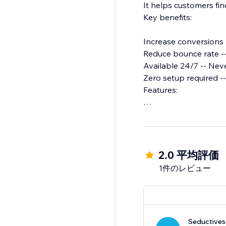
It helps customers fi
Key benefits:
Increase conversions 
Reduce bounce rate --
Available 24/7 -- Nev
Zero setup required --
Features:
Natural voice conver
Automatic product ca
Context-aware: knows 
Smart product recom
2.0 平均評価
Lead collection when
1件のレビュー
Multi-language suppo
Seductive