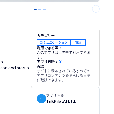
0
1
2
カテゴリー
コミュニケーション
電話
利用できる国：
このアプリは世界中で利用できま
す。
 a
アプリ言語：
英語
icon and start a
サイトに表示されているすべての
アプリコンテンツをあらゆる言語
に翻訳できます。
アプリ開発元：
TL
TalkPilotAI Ltd.