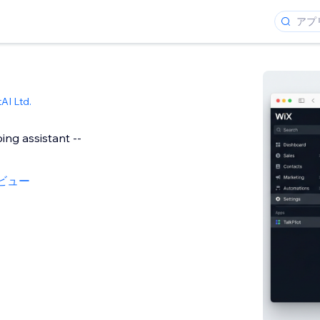
tAI Ltd.
ing assistant --
ビュー