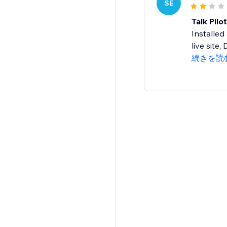
SE
Talk Pilot
Installed
live site,
続きを読