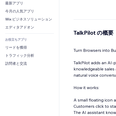
コンバージョン
倉庫管理ソリューション
最新アプリ
PDF
画像効果
チャット
ドロップシッピング
ファイル共有
今月の人気アプリ
ボタン・メニュー
コメント
プラン・定期購入
ニュース
バナー・バッジ
Wix ビジネスソリューション
電話
クラウドファンディング
コンテンツサービス
電卓
コミュニティィ
エディタアドオン
食品・飲料
TalkPilot の概要
テキスト効果
検索
レビュー・お客さまの声
お役立ちアプリ
天気
CRM
リードを獲得
チャート・テーブル
Turn Browsers into Bu
トラフィック分析
TalkPilot adds an AI-p
訪問者と交流
knowledgeable sales as
natural voice convers
How it works:
A small floating icon
Customers click to sta
The AI assistant knows