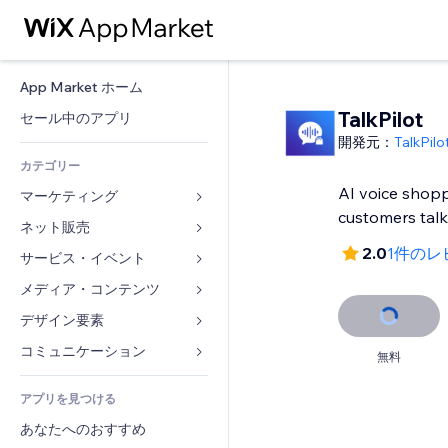
App Market ホーム
TalkPilot
セール中のアプリ
開発元：
TalkPilo
カテゴリー
AI voice shopp
マーケティング
customers talk
ネット販売
広告
2.0
1件のレ
モバイル
サービス・イベント
ストア用アプリ
アクセス解析
発送・配達
メディア・コンテンツ
ホテル
SNS
販売ボタン
イベント
デザイン要素
ギャラリー
SEO
オンラインコース
レストラン
音楽
マップ・ナビ
コミュニケーション 
無料
エンゲージメント
オンデマンド印刷
不動産
ポッドキャスト
プライバシー・セキュリティ
フォーム
リスティング広告
会計
アプリを見つける
ブッキング
写真
時計
ブログ
メール
クーポン・特典
あなたへのおすすめ
動画
ページテンプレート
投票