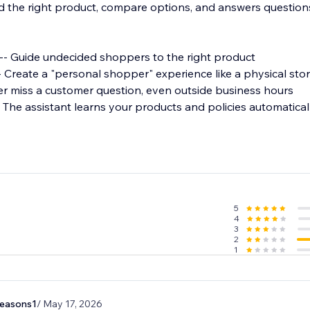
nd the right product, compare options, and answers question
-- Guide undecided shoppers to the right product
 Create a "personal shopper" experience like a physical sto
er miss a customer question, even outside business hours
 The assistant learns your products and policies automatical
sations powered by cutting-edge AI
talog and store policy knowledge
what the customer is viewing and has in their cart
mendations and comparisons
5
4
 human follow-up is needed
3
rt
2
1
seasons1
/ May 17, 2026