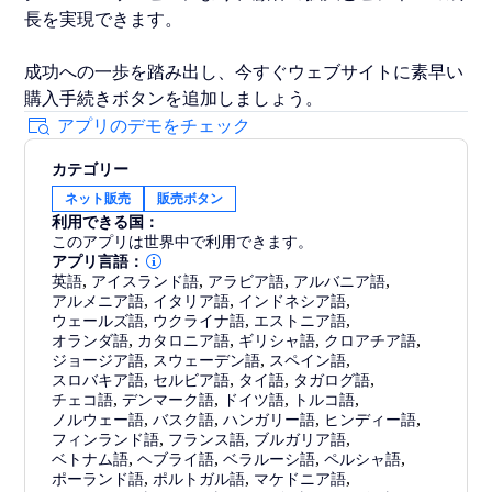
長を実現できます。
成功への一歩を踏み出し、今すぐウェブサイトに素早い
購入手続きボタンを追加しましょう。
アプリのデモをチェック
カテゴリー
ネット販売
販売ボタン
利用できる国：
このアプリは世界中で利用できます。
アプリ言語：
英語
,
アイスランド語
,
アラビア語
,
アルバニア語
,
アルメニア語
,
イタリア語
,
インドネシア語
,
ウェールズ語
,
ウクライナ語
,
エストニア語
,
オランダ語
,
カタロニア語
,
ギリシャ語
,
クロアチア語
,
ジョージア語
,
スウェーデン語
,
スペイン語
,
スロバキア語
,
セルビア語
,
タイ語
,
タガログ語
,
チェコ語
,
デンマーク語
,
ドイツ語
,
トルコ語
,
ノルウェー語
,
バスク語
,
ハンガリー語
,
ヒンディー語
,
フィンランド語
,
フランス語
,
ブルガリア語
,
ベトナム語
,
ヘブライ語
,
ベラルーシ語
,
ペルシャ語
,
ポーランド語
,
ポルトガル語
,
マケドニア語
,