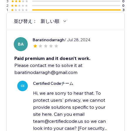
3
0
2
0
1
3
並び替え：
新しい順
Baratinodarragh
/ Jul 28, 2024
BA
Paid premium and it doesn't work.
Please contact me to solve it at
baratinodarragh@gmail.com
Certified Codeチーム
CE
Hi, we are sorry to hear that. To
protect users' privacy, we cannot
provide solutions specific to your
site here. Can you email
team@certifiedcode.us so we can
look into your case? [For security...