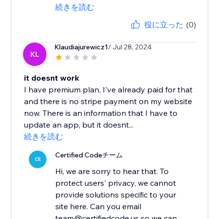
続きを読む
役に立った
(0)
Klaudiajurewicz1
/ Jul 28, 2024
KL
it doesnt work
I have premium plan, I've already paid for that
and there is no stripe payment on my website
now. There is an information that I have to
update an app, but it doesnt...
続きを読む
Certified Codeチーム
CE
Hi, we are sorry to hear that. To
protect users' privacy, we cannot
provide solutions specific to your
site here. Can you email
team@certifiedcode.us so we can