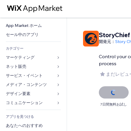
App Market ホーム
StoryChief
セール中のアプリ
開発元：
Story C
カテゴリー
Control your 
マーケティング
process
ネット販売
広告
まだレビュ
モバイル
サービス・イベント
ストア用アプリ
アクセス解析
発送・配達
メディア・コンテンツ
ホテル
SNS
販売ボタン
イベント
デザイン要素
ギャラリー
SEO
オンラインコース
レストラン
音楽
マップ・ナビ
コミュニケーション 
7日間無料お試し
エンゲージメント
オンデマンド印刷
不動産
ポッドキャスト
プライバシー・セキュリティ
フォーム
リスティング広告
会計
アプリを見つける
ブッキング
写真
時計
ブログ
メール
クーポン・特典
あなたへのおすすめ
動画
ページテンプレート
投票