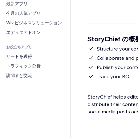
コンバージョン
倉庫管理ソリューション
最新アプリ
PDF
画像効果
チャット
ドロップシッピング
ファイル共有
今月の人気アプリ
ボタン・メニュー
コメント
プラン・定期購入
ニュース
バナー・バッジ
Wix ビジネスソリューション
電話
クラウドファンディング
コンテンツサービス
電卓
コミュニティィ
エディタアドオン
食品・飲料
StoryChief の概
テキスト効果
検索
レビュー・お客さまの声
お役立ちアプリ
天気
Structure your co
CRM
リードを獲得
チャート・テーブル
Collaborate and 
トラフィック分析
Publish your conte
訪問者と交流
Track your ROI
StoryChief helps edit
distribute their conte
social media posts acr