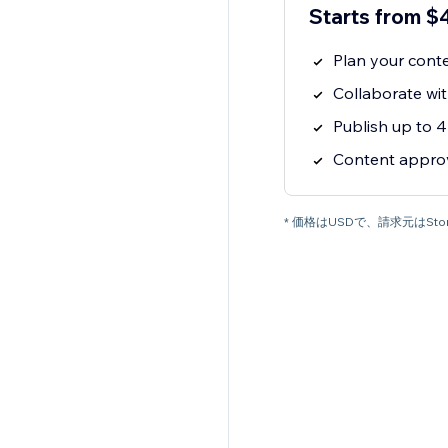
Starts from 
Plan your cont
Collaborate wit
Publish up to 4
Content appro
* 価格はUSDで、請求元はStory