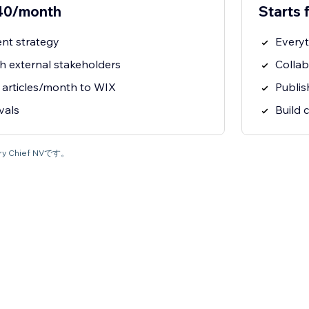
$40/month
Starts
ent strategy
Everyt
h external stakeholders
Collab
 articles/month to WIX
Publis
vals
Build 
 Chief NVです。