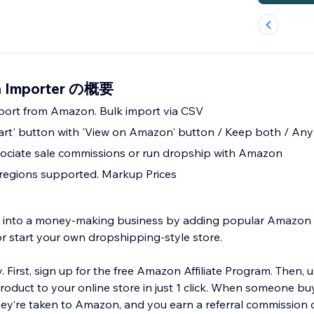
n Importer の概要
mport from Amazon. Bulk import via CSV
art' button with 'View on Amazon' button / Keep both / An
ciate sale commissions or run dropship with Amazon
regions supported. Markup Prices
re into a money-making business by adding popular Amazo
or start your own dropshipping-style store.
y. First, sign up for the free Amazon Affiliate Program. Then, 
duct to your online store in just 1 click. When someone bu
hey’re taken to Amazon, and you earn a referral commission o