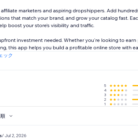
r affiliate marketers and aspiring dropshippers. Add hundred
ctions that match your brand, and grow your catalog fast. E
p boost your store’s visibility and traffic.
r upfront investment needed. Whether you're looking to earn
g, this app helps you build a profitable online store with ea
ェック
5
4
3
2
1
い順
s
/ Jul 2, 2026