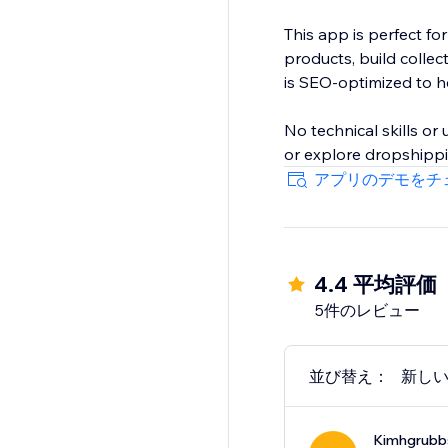
This app is perfect fo
products, build colle
is SEO-optimized to hel
No technical skills o
or explore dropshippin
アプリのデモをチ
4.4 平均評価
5件のレビュー
並び替え：
新し
Kimhgrubb