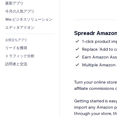
コンバージョン
倉庫管理ソリューション
最新アプリ
PDF
画像効果
チャット
ドロップシッピング
ファイル共有
今月の人気アプリ
ボタン・メニュー
コメント
プラン・定期購入
ニュース
バナー・バッジ
Wix ビジネスソリューション
電話
クラウドファンディング
コンテンツサービス
電卓
コミュニティィ
エディタアドオン
食品・飲料
Spreadr Amazo
テキスト効果
検索
レビュー・お客さまの声
お役立ちアプリ
天気
1-click product i
CRM
リードを獲得
チャート・テーブル
Replace 'Add to c
トラフィック分析
Earn Amazon Asso
訪問者と交流
Multiple Amazon 
Turn your online sto
affiliate commissions 
Getting started is eas
import any Amazon pro
through your store, t