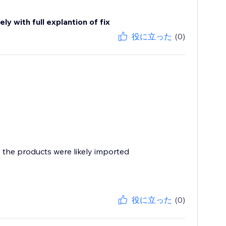
y with full explantion of fix
役に立った
(0)
, the products were likely imported
役に立った
(0)