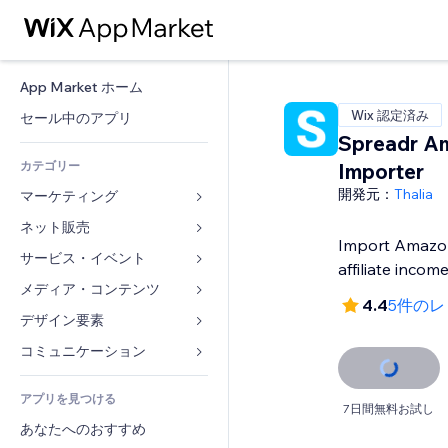
App Market ホーム
Wix 認定済み
セール中のアプリ
Spreadr A
カテゴリー
Importer
開発元：
Thalia
マーケティング
ネット販売
広告
Import Amazon
モバイル
サービス・イベント
ストア用アプリ
affiliate incom
アクセス解析
発送・配達
メディア・コンテンツ
ホテル
4.4
5件のレ
SNS
販売ボタン
イベント
デザイン要素
ギャラリー
SEO
オンラインコース
レストラン
音楽
マップ・ナビ
コミュニケーション 
エンゲージメント
オンデマンド印刷
不動産
ポッドキャスト
プライバシー・セキュリティ
フォーム
リスティング広告
会計
アプリを見つける
ブッキング
写真
時計
ブログ
7日間無料お試し
メール
クーポン・特典
あなたへのおすすめ
動画
ページテンプレート
投票