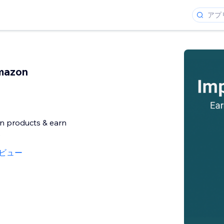
mazon
 products & earn
e
ビュー