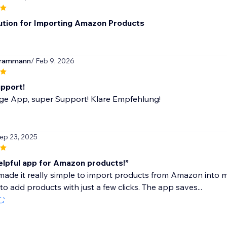
ution for Importing Amazon Products
erammann
/ Feb 9, 2026
pport!
ige App, super Support! Klare Empfehlung!
Sep 23, 2025
elpful app for Amazon products!”
ade it really simple to import products from Amazon into m
to add products with just a few clicks. The app saves...
む