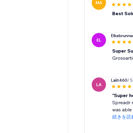
MA
Best Sol
Elkebrunn
EL
Super Su
Grossart
Lalit460
/ 
LA
“Super h
Spreadr m
was able 
続きを読