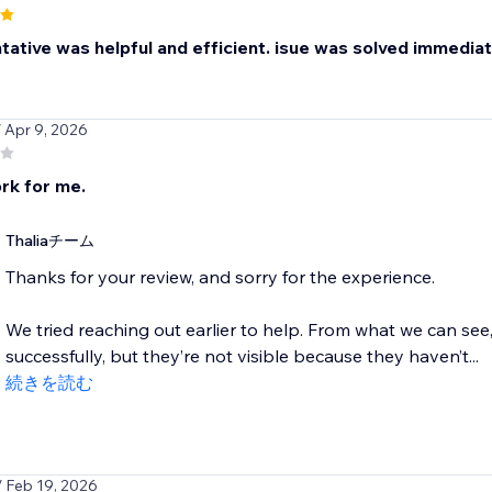
ative was helpful and efficient. isue was solved immediatel
/ Apr 9, 2026
rk for me.
Thaliaチーム
Thanks for your review, and sorry for the experience.
We tried reaching out earlier to help. From what we can see
successfully, but they’re not visible because they haven’t...
続きを読む
/ Feb 19, 2026