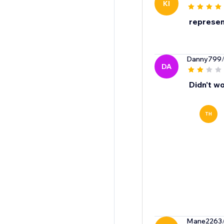
KI
represent
Danny799
DA
Didn't wo
TH
Mane2263