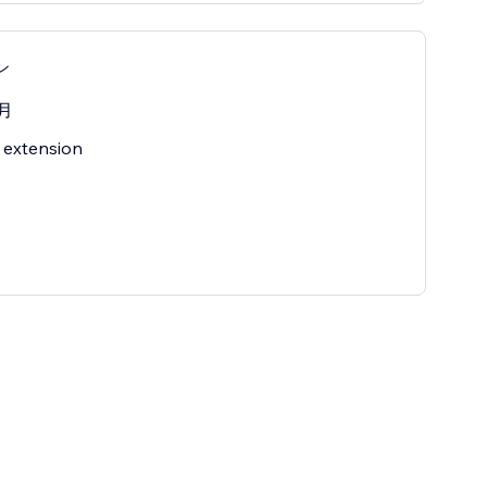
ン
月
 extension