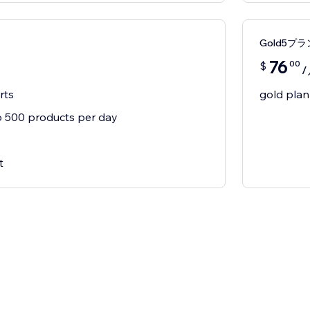
Gold5プラ
76
00
$
/
rts
gold plan
 500 products per day
t