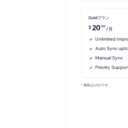
Goldプラン
20
00
$
/月
Unlimited Impo
Auto Sync upto
Manual Sync
Priority Suppor
* 価格はUSDです。