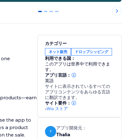
0
1
2
3
カテゴリー
ネット販売
ドロップシッピング
y one
利用できる国：
このアプリは世界中で利用できま
す。
アプリ言語：
英語
サイトに表示されているすべての
アプリコンテンツをあらゆる言語
n products—earn
に翻訳できます。
サイト要件：
-
Wix ストア
use the app to
ys a product
アプリ開発元：
T
Thalia
n the sale.