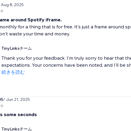
/ Aug 8, 2025
frame around Spotify iframe.
onthly for a thing that is for free. It's just a frame around s
on't waste your time and money.
TinyLinksチーム
Thank you for your feedback. I’m truly sorry to hear that t
expectations. Your concerns have been noted, and I’ll be sh
続きを読む
05
/ Jun 21, 2025
ys some seconds
TinyLinksチーム