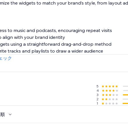
mize the widgets to match your brand’s style, from layout a
ess to music and podcasts, encouraging repeat visits
 align with your brand identity
dgets using a straightforward drag-and-drop method
ite tracks and playlists to draw a wider audience
ェック
5
4
3
2
1
い順