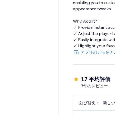
enabling you to custo
appearance tweaks.
Why Add It?
✓ Provide instant acc
✓ Adjust the player to
✓ Easily integrate wi
✓ Highlight your favor
アプリのデモをチ
1.7 平均評価
3件のレビュー
並び替え：
新し