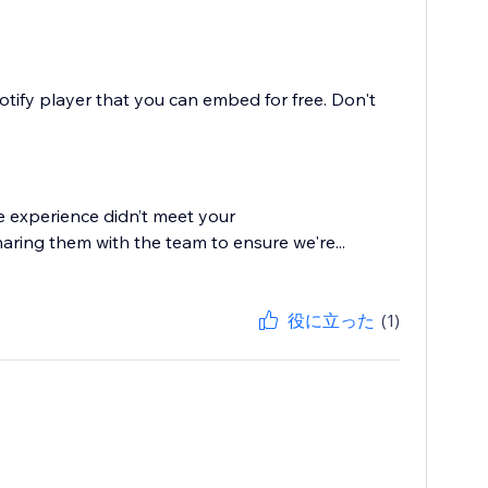
potify player that you can embed for free. Don't
he experience didn’t meet your
aring them with the team to ensure we're...
役に立った
(1)