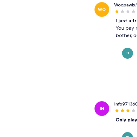
Woopawix
WO
I just a 
You pay m
bother, d
TI
Info97136
IN
Only pla