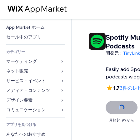
App Market ホーム
Spotify Mu
セール中のアプリ
Podcasts
カテゴリー
開発元：
TinyLin
マーケティング
Easily add Spo
ネット販売
広告
podcasts widg
モバイル
サービス・イベント
ストア用アプリ
1.7
3件のレ
アクセス解析
発送・配達
メディア・コンテンツ
ホテル
SNS
販売ボタン
イベント
デザイン要素
ギャラリー
SEO
オンラインコース
レストラン
音楽
マップ・ナビ
コミュニケーション 
エンゲージメント
オンデマンド印刷
不動産
ポッドキャスト
プライバシー・セキュリティ
フォーム
月額$1.99から
リスティング広告
会計
アプリを見つける
ブッキング
写真
時計
ブログ
メール
クーポン・特典
あなたへのおすすめ
動画
ページテンプレート
投票