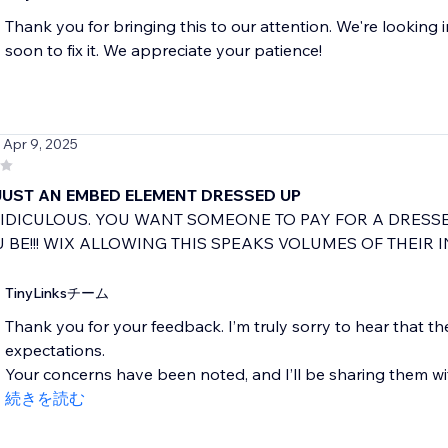
Thank you for bringing this to our attention. We're looking 
/ Apr 9, 2025
 JUST AN EMBED ELEMENT DRESSED UP
 RIDICULOUS. YOU WANT SOMEONE TO PAY FOR A DRESS
 BE!!! WIX ALLOWING THIS SPEAKS VOLUMES OF THEIR IN
TinyLinksチーム
Thank you for your feedback. I’m truly sorry to hear that t
expectations.
Your concerns have been noted, and I’ll be sharing them wit
続きを読む