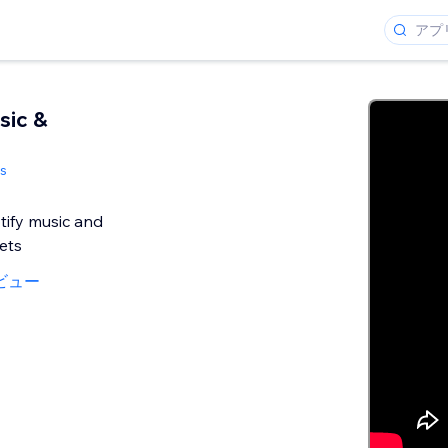
sic &
ks
tify music and
ets
ビュー