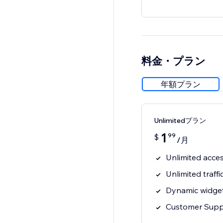
料金・プラン
年額プラン
Unlimitedプラン
1
99
$
/月
Unlimited acces
Unlimited traffi
Dynamic widget
Customer Supp