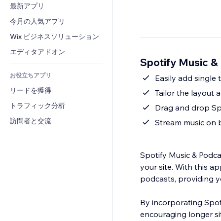
コンバージョン
倉庫管理ソリューション
最新アプリ
PDF
画像効果
チャット
ドロップシッピング
ファイル共有
今月の人気アプリ
ボタン・メニュー
コメント
プラン・定期購入
ニュース
バナー・バッジ
Wix ビジネスソリューション
電話
クラウドファンディング
コンテンツサービス
電卓
コミュニティィ
エディタアドオン
食品・飲料
Spotify Music 
テキスト効果
検索
レビュー・お客さまの声
お役立ちアプリ
天気
Easily add single t
CRM
リードを獲得
チャート・テーブル
Tailor the layout
トラフィック分析
Drag and drop Spo
訪問者と交流
Stream music on 
Spotify Music & Podca
your site. With this ap
podcasts, providing y
By incorporating Spot
encouraging longer site