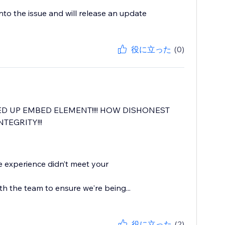
into the issue and will release an update
役に立った
(0)
ED UP EMBED ELEMENT!!!! HOW DISHONEST
TEGRITY!!!
he experience didn’t meet your
h the team to ensure we're being...
役に立った
(2)