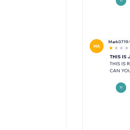
TI
Mark0719
MA
THIS IS
THIS IS
CAN YOU
TI