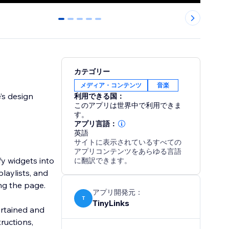
0
1
2
3
4
カテゴリー
メディア・コンテンツ
音楽
’s design
利用できる国：
このアプリは世界中で利用できま
す。
アプリ言語：
英語
サイトに表示されているすべての
アプリコンテンツをあらゆる言語
fy widgets into
に翻訳できます。
playlists, and
ng the page.
アプリ開発元：
T
TinyLinks
ertained and
tructions,