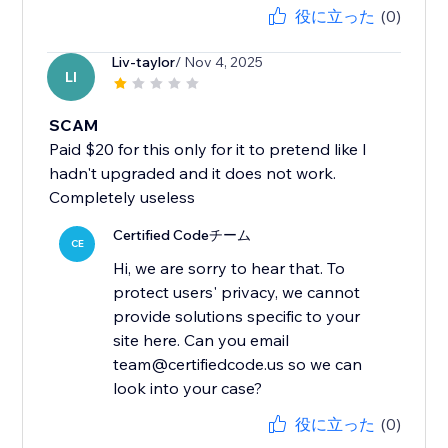
役に立った
(0)
Liv-taylor
/ Nov 4, 2025
LI
SCAM
Paid $20 for this only for it to pretend like I
hadn't upgraded and it does not work.
Completely useless
Certified Codeチーム
CE
Hi, we are sorry to hear that. To
protect users' privacy, we cannot
provide solutions specific to your
site here. Can you email
team@certifiedcode.us so we can
look into your case?
役に立った
(0)