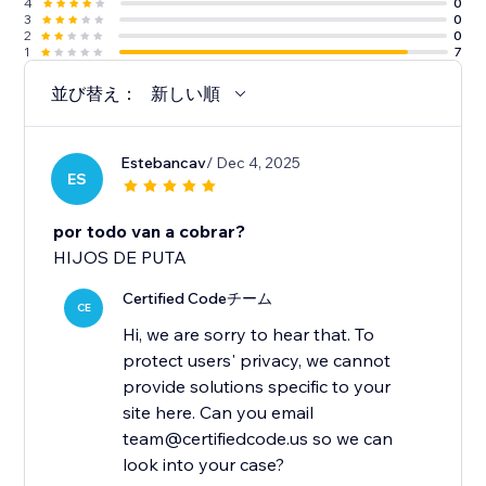
4
0
3
0
2
0
1
7
並び替え：
新しい順
Estebancav
/ Dec 4, 2025
ES
por todo van a cobrar?
HIJOS DE PUTA
Certified Codeチーム
CE
Hi, we are sorry to hear that. To
protect users' privacy, we cannot
provide solutions specific to your
site here. Can you email
team@certifiedcode.us so we can
look into your case?