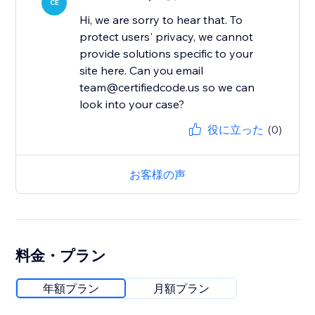
CE
Hi, we are sorry to hear that. To
protect users' privacy, we cannot
provide solutions specific to your
site here. Can you email
team@certifiedcode.us so we can
役に立った
(0)
お客様の声
料金・プラン
年額プラン
月額プラン