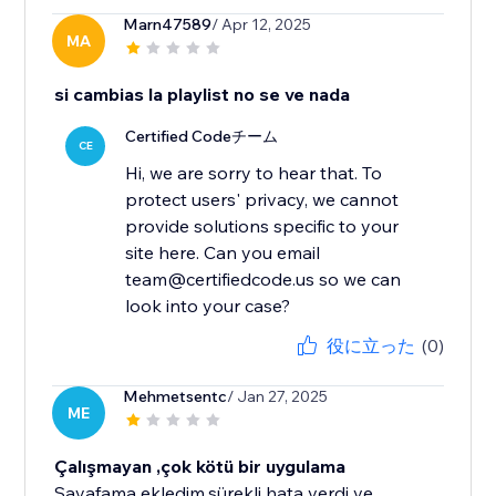
Marn47589
/ Apr 12, 2025
MA
si cambias la playlist no se ve nada
Certified Codeチーム
CE
Hi, we are sorry to hear that. To
protect users' privacy, we cannot
provide solutions specific to your
site here. Can you email
team@certifiedcode.us so we can
look into your case?
役に立った
(0)
Mehmetsentc
/ Jan 27, 2025
ME
Çalışmayan ,çok kötü bir uygulama
Sayafama ekledim.sürekli hata verdi ve