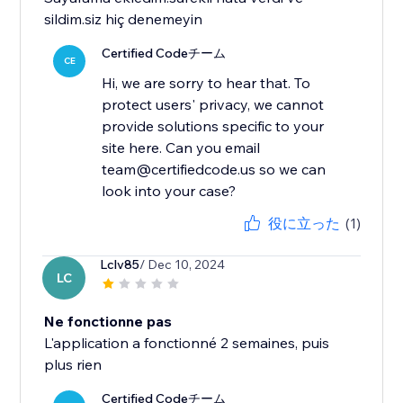
sildim.siz hiç denemeyin
Certified Codeチーム
CE
Hi, we are sorry to hear that. To
protect users' privacy, we cannot
provide solutions specific to your
site here. Can you email
team@certifiedcode.us so we can
look into your case?
役に立った
(1)
Lclv85
/ Dec 10, 2024
LC
Ne fonctionne pas
L'application a fonctionné 2 semaines, puis
plus rien
Certified Codeチーム