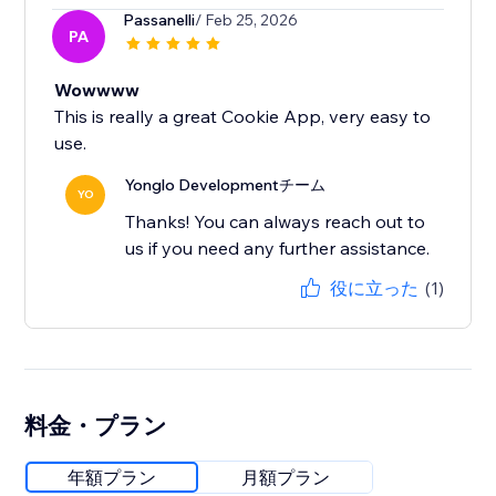
Passanelli
/ Feb 25, 2026
PA
Wowwww
This is really a great Cookie App, very easy to
use.
Yonglo Developmentチーム
YO
Thanks! You can always reach out to
us if you need any further assistance.
役に立った
(1)
料金・プラン
年額プラン
月額プラン