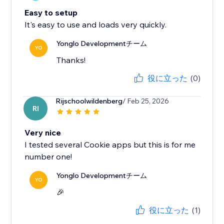
Easy to setup
It's easy to use and loads very quickly.
Yonglo Developmentチーム
YO
Thanks!
役に立った
(0)
Rijschoolwildenberg
/ Feb 25, 2026
RI
Very nice
I tested several Cookie apps but this is for me
number one!
Yonglo Developmentチーム
YO
🎉
役に立った
(1)