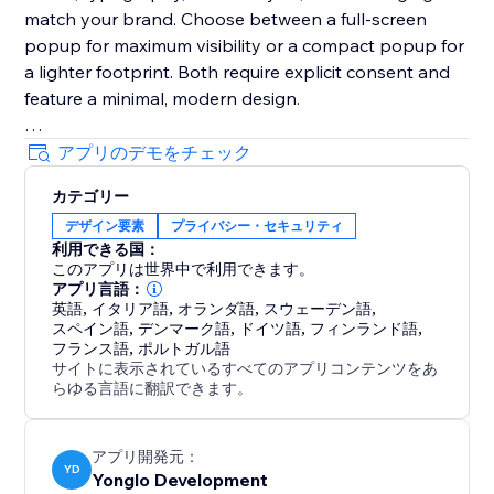
match your brand. Choose between a full-screen
popup for maximum visibility or a compact popup for
a lighter footprint. Both require explicit consent and
feature a minimal, modern design.
Suited for website owners, small businesses, and
アプリのデモをチェック
agencies who need reliable cookie consent that
カテゴリー
prioritizes compliance and user trust. A free version is
デザイン要素
プライバシー・セキュリティ
available to get started immediately.
利用できる国：
このアプリは世界中で利用できます。
アプリ言語：
英語
,
イタリア語
,
オランダ語
,
スウェーデン語
,
スペイン語
,
デンマーク語
,
ドイツ語
,
フィンランド語
,
フランス語
,
ポルトガル語
サイトに表示されているすべてのアプリコンテンツをあ
らゆる言語に翻訳できます。
アプリ開発元：
YD
Yonglo Development