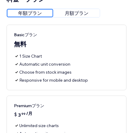
年額プラン
月額プラン
Basicプラン
無料
1 Size Chart
Automatic unit conversion
Choose from stock images
Responsive for mobile and desktop
Premiumプラン
/月
$
3
99
Unlimited size charts