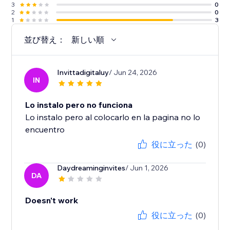
3
0
2
0
1
3
並び替え：
新しい順
Invittadigitaluy
/ Jun 24, 2026
IN
Lo instalo pero no funciona
Lo instalo pero al colocarlo en la pagina no lo
encuentro
役に立った
(0)
Daydreaminginvites
/ Jun 1, 2026
DA
Doesn't work
役に立った
(0)