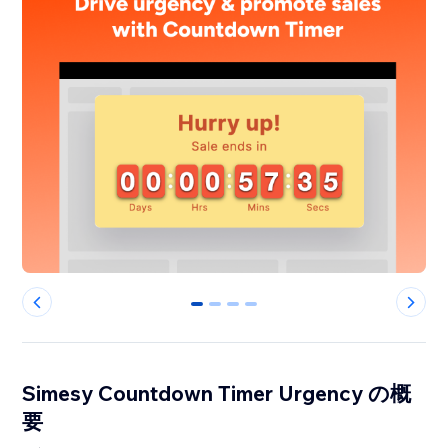
0
1
2
3
Simesy Countdown Timer Urgency の概
要