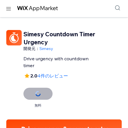
Simesy Countdown Timer
Urgency
開発元：
Simesy
Drive urgency with countdown
timer
2.0
4件のレビュー
無料