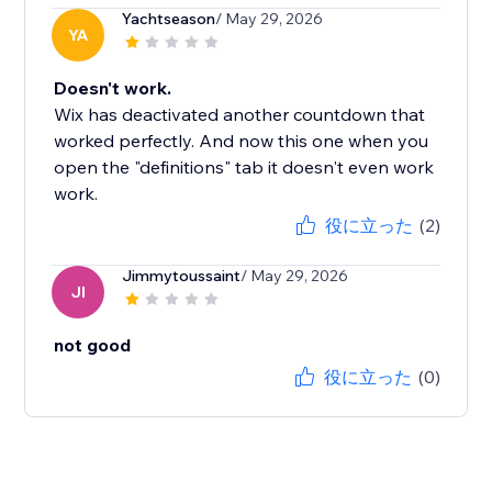
Yachtseason
/ May 29, 2026
YA
Doesn't work.
Wix has deactivated another countdown that
worked perfectly. And now this one when you
open the "definitions" tab it doesn't even work
work.
役に立った
(2)
Jimmytoussaint
/ May 29, 2026
JI
not good
役に立った
(0)