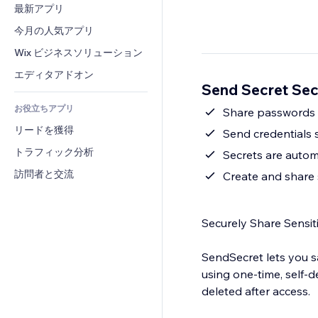
コンバージョン
倉庫管理ソリューション
最新アプリ
PDF
画像効果
チャット
ドロップシッピング
ファイル共有
今月の人気アプリ
ボタン・メニュー
コメント
プラン・定期購入
ニュース
バナー・バッジ
Wix ビジネスソリューション
電話
クラウドファンディング
コンテンツサービス
電卓
コミュニティィ
エディタアドオン
食品・飲料
Send Secret S
テキスト効果
検索
レビュー・お客さまの声
お役立ちアプリ
天気
Share passwords a
CRM
リードを獲得
チャート・テーブル
Send credentials 
トラフィック分析
Secrets are autom
訪問者と交流
Create and share 
Securely Share Sensit
SendSecret lets you sa
using one-time, self-d
deleted after access.