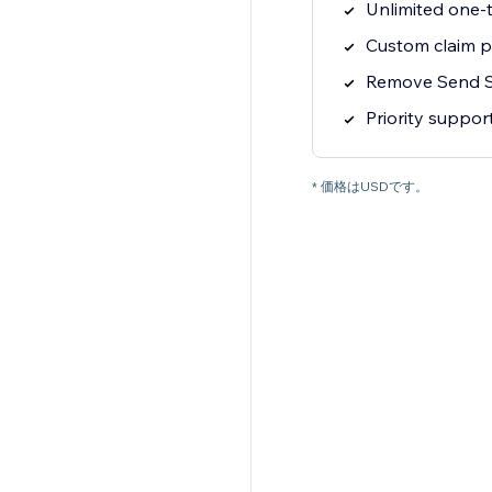
Unlimited one-
Custom claim 
Remove Send S
Priority suppor
* 価格はUSDです。