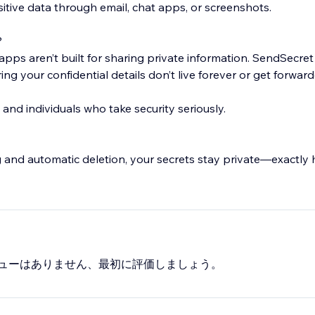
tive data through email, chat apps, or screenshots.
?
pps aren’t built for sharing private information. SendSecret
ing your confidential details don’t live forever or get forward
 and individuals who take security seriously.
 and automatic deletion, your secrets stay private—exactly
ューはありません、最初に評価しましょう。