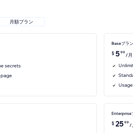
月額プラン
Baseプラ
5
99
$
/月
Unlimi
me secrets
Standa
 page
Usage v
Enterpri
25
99
$
/