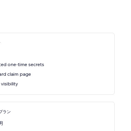
ン
ted one-time secrets
rd claim page
isibility
seプラン
月