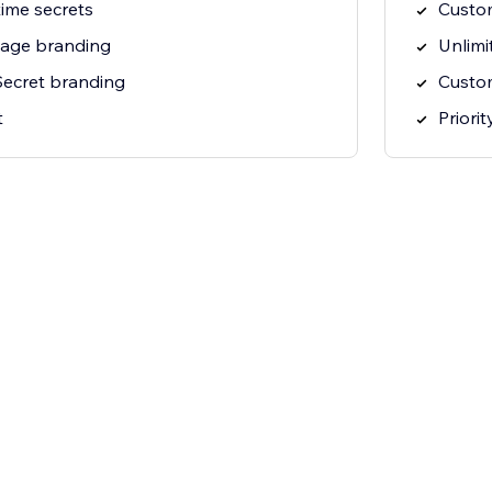
time secrets
Custo
page branding
Unlimi
ecret branding
Custo
t
Priori