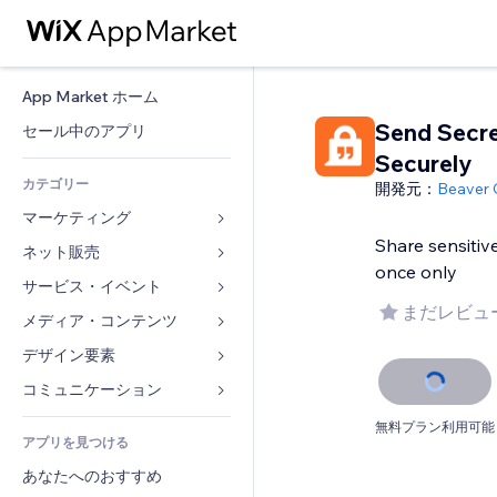
App Market ホーム
Send Secr
セール中のアプリ
Securely
カテゴリー
開発元：
Beaver
マーケティング
Share sensitive
ネット販売
広告
once only
モバイル
サービス・イベント
ストア用アプリ
まだレビュ
アクセス解析
発送・配達
メディア・コンテンツ
ホテル
SNS
販売ボタン
イベント
デザイン要素
ギャラリー
SEO
オンラインコース
レストラン
音楽
マップ・ナビ
コミュニケーション 
エンゲージメント
オンデマンド印刷
不動産
ポッドキャスト
プライバシー・セキュリティ
フォーム
無料プラン利用可能
リスティング広告
会計
アプリを見つける
ブッキング
写真
時計
ブログ
メール
クーポン・特典
あなたへのおすすめ
動画
ページテンプレート
投票