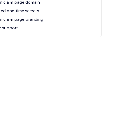
m claim page domain
ted one-time secrets
m claim page branding
ty support