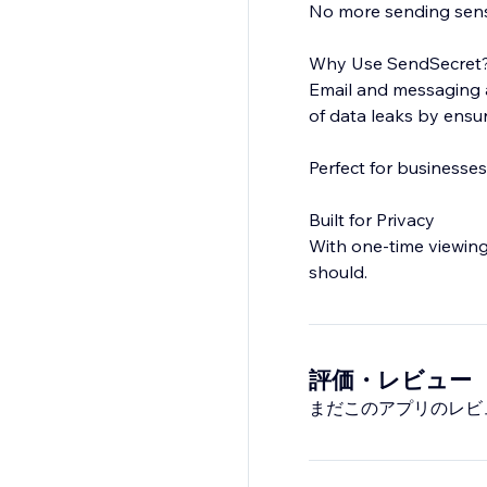
No more sending sensi
Why Use SendSecret
Email and messaging a
of data leaks by ensur
Perfect for businesses
Built for Privacy
With one-time viewing
should.
評価・レビュー
まだこのアプリのレビ