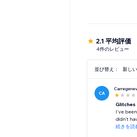
2.1 平均評価
4件のレビュー
並び替え：
新し
Carregenev
CA
Glitches 
I've been
didn't hav
続きを読