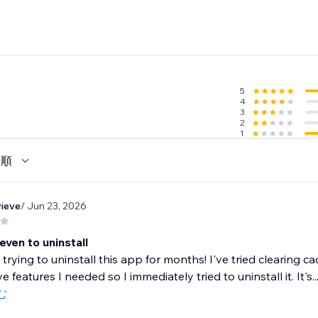
5
4
3
2
1
い順
ieve
/ Jun 23, 2026
even to uninstall
 trying to uninstall this app for months! I've tried clearing 
e features I needed so I immediately tried to uninstall it. It's..
む