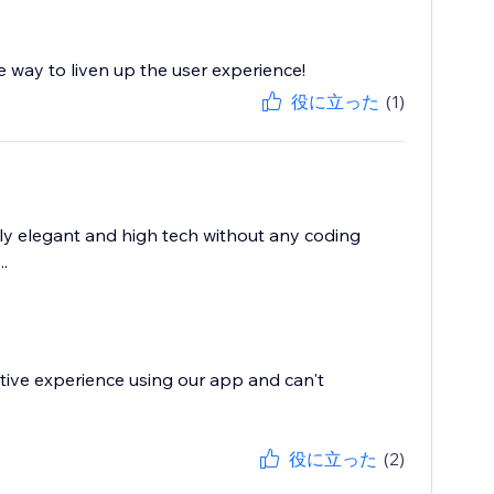
le way to liven up the user experience!
役に立った
(1)
ally elegant and high tech without any coding
.
tive experience using our app and can't
役に立った
(2)