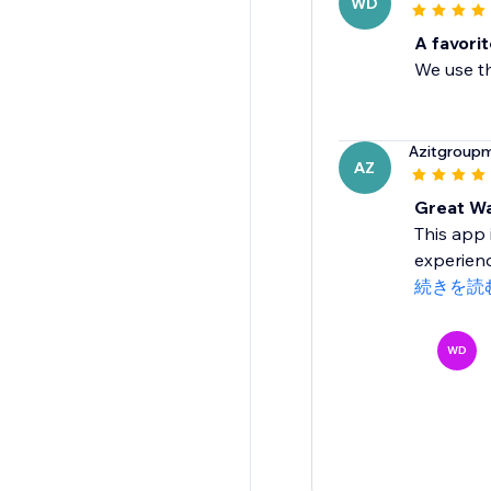
WD
A favorit
We use th
Azitgroup
AZ
Great Wa
This app 
experienc
続きを読
WD