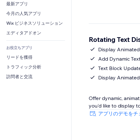
コンバージョン
倉庫管理ソリューション
最新アプリ
PDF
画像効果
チャット
ドロップシッピング
ファイル共有
今月の人気アプリ
ボタン・メニュー
コメント
プラン・定期購入
ニュース
バナー・バッジ
Wix ビジネスソリューション
電話
クラウドファンディング
コンテンツサービス
電卓
コミュニティィ
エディタアドオン
食品・飲料
Rotating Text 
テキスト効果
検索
レビュー・お客さまの声
お役立ちアプリ
天気
Display Animated
CRM
リードを獲得
チャート・テーブル
Add Dynamic Text
トラフィック分析
Text Block Update
訪問者と交流
Display Animated T
Offer dynamic, animate
you'd like to display 
アプリのデモをチ