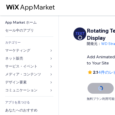
App Market ホーム
Rotating T
セール中のアプリ
Display
カテゴリー
開発元：
WD Stra
マーケティング
Add Animated/
ネット販売
広告
to Your Site
モバイル
サービス・イベント
ストア用アプリ
2.1
4件のレ
アクセス解析
発送・配達
メディア・コンテンツ
ホテル
SNS
販売ボタン
イベント
デザイン要素
ギャラリー
SEO
オンラインコース
レストラン
音楽
マップ・ナビ
コミュニケーション 
エンゲージメント
オンデマンド印刷
不動産
ポッドキャスト
プライバシー・セキュリティ
フォーム
無料プラン利用可能
リスティング広告
会計
アプリを見つける
ブッキング
写真
時計
ブログ
メール
クーポン・特典
あなたへのおすすめ
動画
ページテンプレート
投票