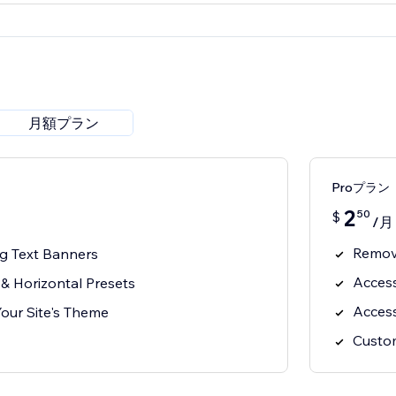
月額プラン
Proプラン
2
50
$
/月
Remov
ng Text Banners
Access
 & Horizontal Presets
Access
Your Site's Theme
Custom