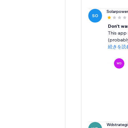
Solarpowe
SO
Don't wa
This app 
(probably
続きを読
WD
Wdstrategi