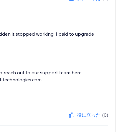
 sudden it stopped working. I paid to upgrade
 to reach out to our support team here:
d-technologies.com
役に立った
(0)