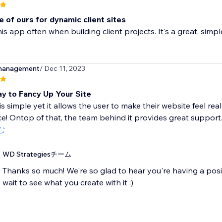
e of ours for dynamic client sites
is app often when building client projects. It's a great, simp
management
/ Dec 11, 2023
y to Fancy Up Your Site
is simple yet it allows the user to make their website feel re
e! Ontop of that, the team behind it provides great support..
む
WD Strategiesチーム
Thanks so much! We're so glad to hear you're having a posi
wait to see what you create with it :)