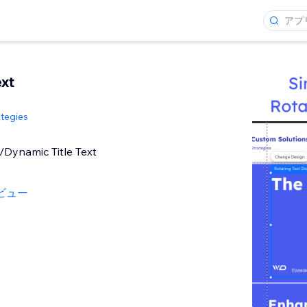
ext
tegies
Dynamic Title Text
ビュー