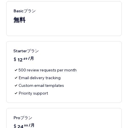
Basicプラン
無料
Starterプラン
/月
$
12
49
500 review requests per month
Email delivery tracking
Custom email templates
Priority support
Proプラン
/月
$
24
99