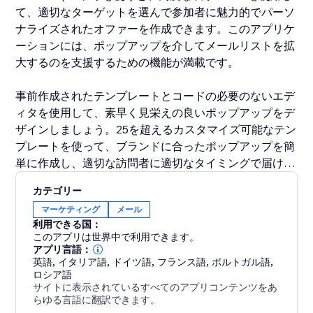
て、適切なターゲットを選んで参加者に魅力的でパーソ
ナライズされたオファーを作成できます。このアプリケ
ーションには、ポップアップを介してメールリストを拡
大するのを支援するための機能が満載です。
事前作成されたテンプレートとコードの必要のないエデ
ィタを使用して、素早く見栄えの良いポップアップをデ
ザインしましょう。25を超えるカスタマイズ可能なテン
プレートを使って、ブランドに合ったポップアップを簡
単に作成し、適切な訪問者に適切なタイミングで届ける
ことができます。
カテゴリー
マーケティング
メール
数クリックでフォームをMailchimpとシームレスに統合
利用できる国：
しましょう。このアプリには、メーリングリストを拡大
このアプリは世界中で利用できます。
するのが簡単になるように完全にカスタマイズ可能なフ
アプリ言語：
英語
,
イタリア語
,
ドイツ語
,
フランス語
,
ポルトガル語
,
ォームインターフェースが備わっています。新規購読者
ロシア語
ごとにMailchimpアカウントに瞬時に追加され、メーラ
サイトに表示されているすべてのアプリコンテンツをあ
ーやプロモーション、ニュースレターなどを簡単に送信
らゆる言語に翻訳できます。