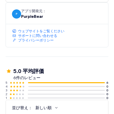
できます。
アプリ開発元：
Mailchimpアプリは、美しい直感的なインターフェース
P
PurpleBear
を通じて、メールリストを拡大する効果的で効率的な方
法を提供します。
ウェブサイトをご覧ください
サポートに問い合わせる
プライバシーポリシー
5.0 平均評価
6件のレビュー
5
6
4
0
3
0
2
0
1
0
並び替え：
新しい順