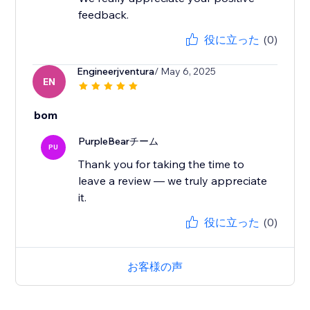
feedback.
役に立った
(0)
Engineerjventura
/ May 6, 2025
EN
bom
PurpleBearチーム
PU
Thank you for taking the time to
leave a review — we truly appreciate
it.
役に立った
(0)
お客様の声