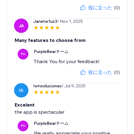
役に立った
(0)
Janetw1us3
/ Nov 1, 2025
JA
Many features to choose from
PurpleBearチーム
PU
Thank You for your feedback!
役に立った
(0)
Ismsoluciones
/ Jul 9, 2025
IS
Excelent
the app is spectacular
PurpleBearチーム
PU
We really appreciate your positive