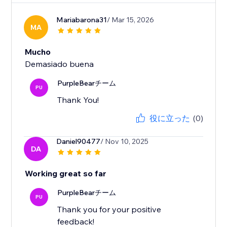
Mariabarona31
/ Mar 15, 2026
MA
Mucho
Demasiado buena
PurpleBearチーム
PU
Thank You!
役に立った
(0)
Daniel90477
/ Nov 10, 2025
DA
Working great so far
PurpleBearチーム
PU
Thank you for your positive
feedback!