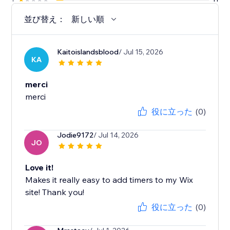
並び替え：
新しい順
Kaitoislandsblood
/ Jul 15, 2026
KA
merci
merci
役に立った
(0)
Jodie9172
/ Jul 14, 2026
JO
Love it!
Makes it really easy to add timers to my Wix
site! Thank you!
役に立った
(0)