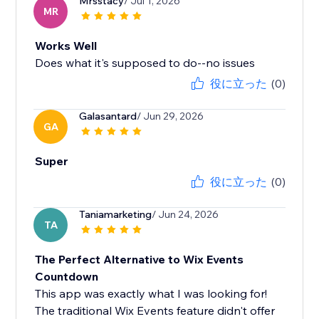
Mrsstacy
/ Jul 1, 2026
MR
Works Well
Does what it's supposed to do--no issues
役に立った
(0)
Galasantard
/ Jun 29, 2026
GA
Super
役に立った
(0)
Taniamarketing
/ Jun 24, 2026
TA
The Perfect Alternative to Wix Events
Countdown
This app was exactly what I was looking for!
The traditional Wix Events feature didn't offer