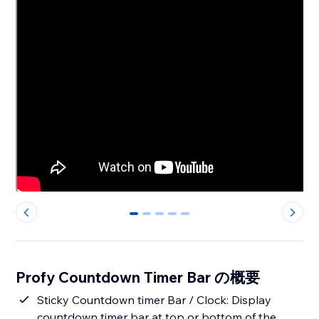
0
1
2
3
4
Profy Countdown Timer Bar の概要
Sticky Countdown timer Bar / Clock: Display
countdown timer bar at top or bottom of the