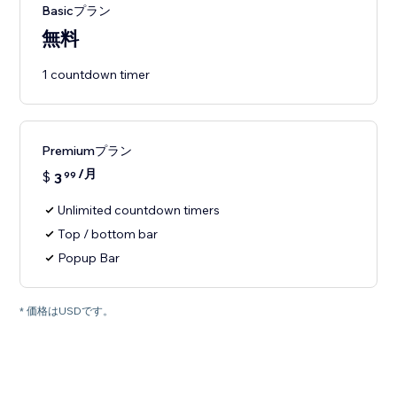
Basicプラン
無料
1 countdown timer
Premiumプラン
/月
$
3
99
Unlimited countdown timers
Top / bottom bar
Popup Bar
* 価格はUSDです。