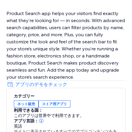
Product Search app helps your visitors find exactly
what they’re looking for — in seconds. With advanced
search capabilities, users can filter products by name,
category, price, and more. Plus, you can fully
customize the look and feel of the search bar to fit
your store’s unique style. Whether you’re running a
fashion store, electronics shop, or a handmade
boutique, Product Search makes product discovery
seamless and fun. Add the app today and upgrade
your store’s search experience.
アプリのデモをチェック
カテゴリー
ネット販売
ストア用アプリ
利用できる国：
このアプリは世界中で利用できます。
アプリ言語：
英語
サイトに表示されているすべてのアプリコンテンツをあ