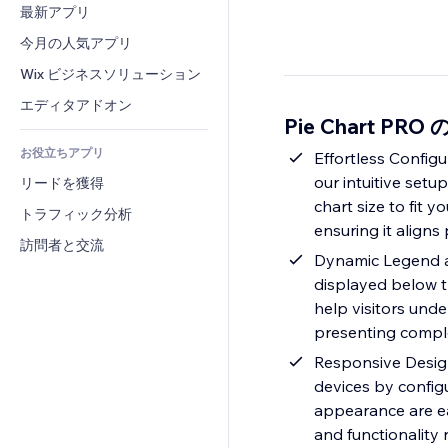
コンバージョン
倉庫管理ソリューション
最新アプリ
PDF
画像効果
チャット
ドロップシッピング
ファイル共有
今月の人気アプリ
ボタン・メニュー
コメント
プラン・定期購入
ニュース
バナー・バッジ
Wix ビジネスソリューション
電話
クラウドファンディング
コンテンツサービス
電卓
コミュニティィ
エディタアドオン
食品・飲料
Pie Chart PRO
テキスト効果
検索
レビュー・お客さまの声
お役立ちアプリ
天気
Effortless Configu
CRM
our intuitive setu
リードを獲得
チャート・テーブル
chart size to fit y
トラフィック分析
ensuring it aligns 
訪問者と交流
Dynamic Legend a
displayed below t
help visitors unde
presenting comple
Responsive Design
devices by configu
appearance are eas
and functionality 