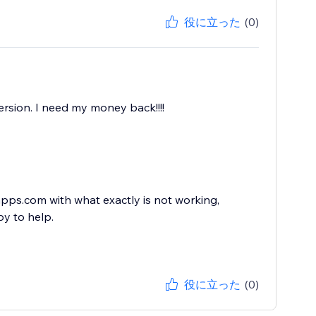
役に立った
(0)
rsion. I need my money back!!!!
ps.com with what exactly is not working,
y to help.
役に立った
(0)