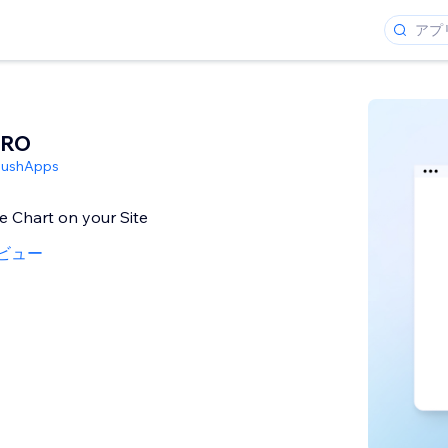
PRO
PushApps
ie Chart on your Site
ビュー