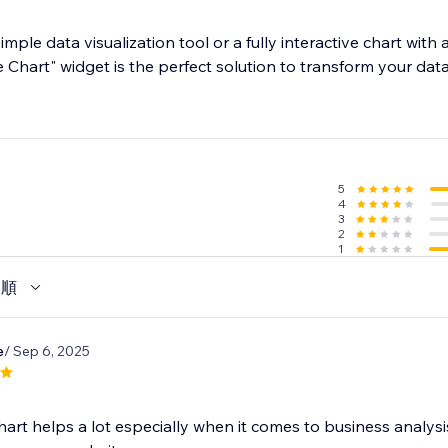
ple data visualization tool or a fully interactive chart wit
e Chart" widget is the perfect solution to transform your data
5
4
3
2
1
い順
e
/ Sep 6, 2025
hart helps a lot especially when it comes to business analys