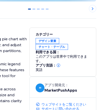
0
1
2
3
4
カテゴリー
 pie chart with
デザイン要素
r, and adjust
チャート・テーブル
n partitions,
利用できる国：
このアプリは世界中で利用できま
す。
amic legend
アプリ言語：
hese features
英語
 tool for
アプリ開発元：
M
ce across
MarketPushApps
size and
tains clarity
ウェブサイトをご覧ください
サポートに問い合わせる