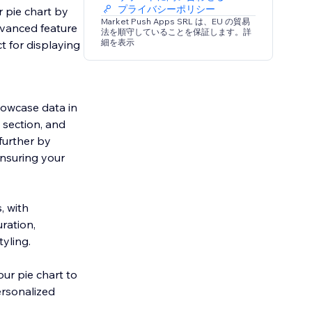
プライバシーポリシー
 pie chart by
Market Push Apps SRL は、EU の貿易
dvanced feature
法を順守していることを保証します。詳
細を表示
t for displaying
howcase data in
 section, and
 further by
ensuring your
, with
ration,
tyling.
our pie chart to
ersonalized