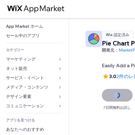
App Market ホーム
Wix 認定済み
セール中のアプリ
Pie Chart 
開発元：
Market
カテゴリー
マーケティング
Easily Add a P
ネット販売
広告
3.0
2件のレ
モバイル
サービス・イベント
ストア用アプリ
アクセス解析
発送・配達
メディア・コンテンツ
ホテル
SNS
販売ボタン
イベント
デザイン要素
ギャラリー
SEO
オンラインコース
レストラン
音楽
マップ・ナビ
コミュニケーション 
7日間無料お試し
エンゲージメント
オンデマンド印刷
不動産
ポッドキャスト
プライバシー・セキュリティ
フォーム
リスティング広告
会計
アプリを見つける
ブッキング
写真
時計
ブログ
メール
クーポン・特典
あなたへのおすすめ
動画
ページテンプレート
投票