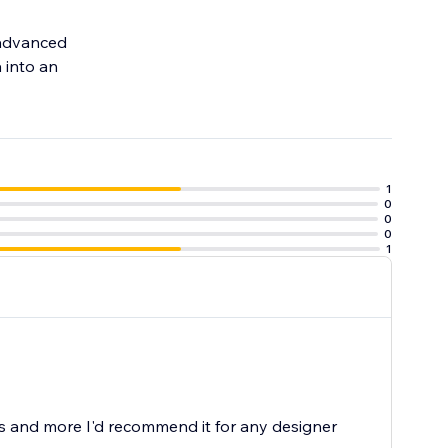
h advanced
 into an
1
0
0
0
1
is and more I'd recommend it for any designer