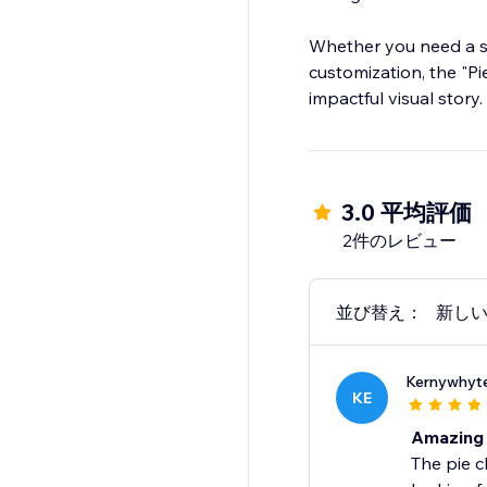
Whether you need a sim
customization, the "Pi
impactful visual story.
3.0 平均評価
2件のレビュー
並び替え：
新し
Kernywhyt
KE
Amazing
The pie c