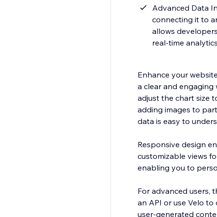
Advanced Data Int
connecting it to a
allows developers
real-time analytic
Enhance your website w
a clear and engaging w
adjust the chart size t
adding images to part
data is easy to under
Responsive design ens
customizable views fo
enabling you to persona
For advanced users, th
an API or use Velo to 
user-generated conte