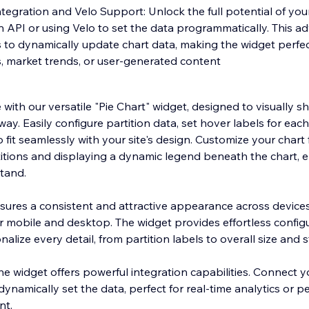
egration and Velo Support: Unlock the full potential of your
n API or using Velo to set the data programmatically. This a
 to dynamically update chart data, making the widget perfec
s, market trends, or user-generated content
ith our versatile "Pie Chart" widget, designed to visually s
ay. Easily configure partition data, set hover labels for each
o fit seamlessly with your site's design. Customize your chart
itions and displaying a dynamic legend beneath the chart, 
stand.
ures a consistent and attractive appearance across devices
r mobile and desktop. The widget provides effortless configu
lize every detail, from partition labels to overall size and s
e widget offers powerful integration capabilities. Connect y
dynamically set the data, perfect for real-time analytics or p
nt.