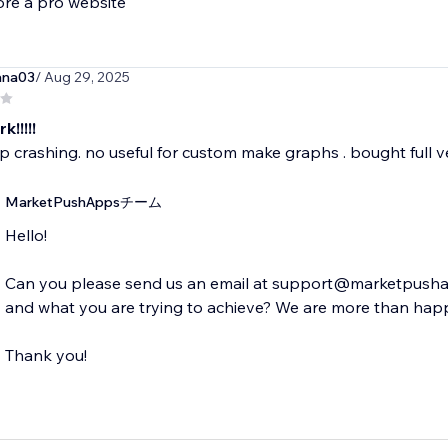
ore a pro website
ana03
/ Aug 29, 2025
k!!!!!
 crashing. no useful for custom make graphs . bought full ve
MarketPushAppsチーム
Hello!
Can you please send us an email at support@marketpushap
and what you are trying to achieve? We are more than happ
Thank you!