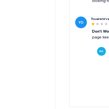
looking f
Youarenirv
YO
Don't Wor
page keep
MA